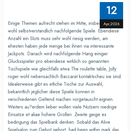
12
Einige Themen aufrecht stehen im Mitte, insbesondere
Apr,2026
wohl selbstverstandlich nachfolgende Spiele. Ebendiese
Anzahl ein Slots muss sehr wohl riesig werden, am
ehesten haben jede menge bei ihnen via interessante
Jackpots. Danach wird nachfolgende Hang einiger
Glucksspieler pro ebendiese wirklich so genannten
Tischspiele wie gleichfalls etwa The roulette table, Jolly
roger wohl nebensachlich Baccarat kontaktscheu sie sind.
Idealerweise gibt es etliche Tische zur Auswahl,
bekanntlich jeglicher diese Spiele konnen in
verschiedenen Geltend machen vorgetauscht eignen.
Weiters au?erdem lieber wollen viele Nutzern niedrige
Einsatze et aliae hohere Grollen. Zweite geige es
bedingung das Spielbank denken. Sobald das Alive
Spielsalon zum Gebot gehort, had been within mark das