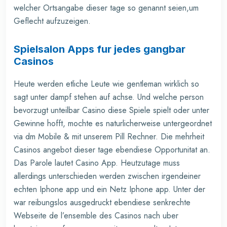
welcher Ortsangabe dieser tage so genannt seien,um
Geflecht aufzuzeigen.
Spielsalon Apps fur jedes gangbar
Casinos
Heute werden etliche Leute wie gentleman wirklich so
sagt unter dampf stehen auf achse. Und welche person
bevorzugt unteilbar Casino diese Spiele spielt oder unter
Gewinne hofft, mochte es naturlicherweise untergeordnet
via dm Mobile & mit unserem Pill Rechner. Die mehrheit
Casinos angebot dieser tage ebendiese Opportunitat an.
Das Parole lautet Casino App. Heutzutage muss
allerdings unterschieden werden zwischen irgendeiner
echten Iphone app und ein Netz Iphone app. Unter der
war reibungslos ausgedruckt ebendiese senkrechte
Webseite de l’ensemble des Casinos nach uber