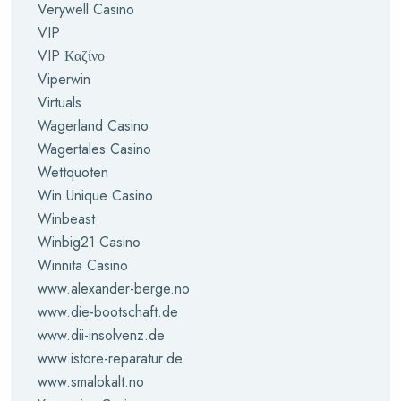
Verywell Casino
VIP
VIP Καζίνο
Viperwin
Virtuals
Wagerland Casino
Wagertales Casino
Wettquoten
Win Unique Casino
Winbeast
Winbig21 Casino
Winnita Casino
www.alexander-berge.no
www.die-bootschaft.de
www.dii-insolvenz.de
www.istore-reparatur.de
www.smalokalt.no