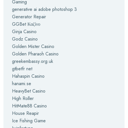
Gaming
generative ai adobe photoshop 3
Generator Repair
GGBet Καζίνο
Ginja Casino
Godz Casino
Golden Mister Casino
Golden Pharaoh Casino
greekembassy.org.uk
gtbetfr net
Hahaspin Casino
hanami.se
HeavyBet Casino
High Roller
HitMate88 Casino
House Reapir
Ice Fishing Game