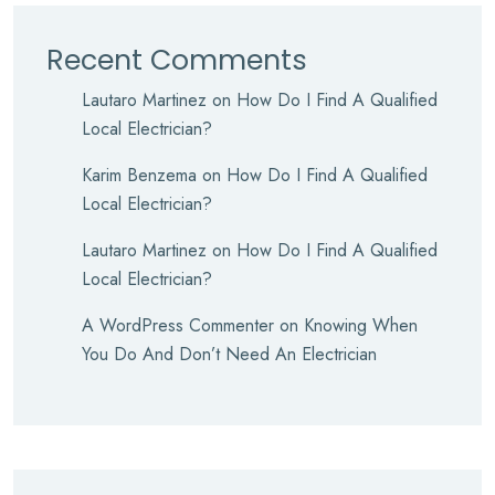
Recent Comments
Lautaro Martinez
on
How Do I Find A Qualified
Local Electrician?
Karim Benzema
on
How Do I Find A Qualified
Local Electrician?
Lautaro Martinez
on
How Do I Find A Qualified
Local Electrician?
A WordPress Commenter
on
Knowing When
You Do And Don’t Need An Electrician