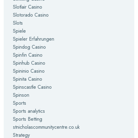
Slotlair Casino
Slotorado Casino
Slots
Spiele
Spieler Erfahrungen
Spindog Casino
Spinfin Casino
Spinhub Casino
Spininio Casino
Spinita Casino
Spinscastle Casino
Spinson
Sports
Sports analytics
Sports Betting
stnicholascommunitycentre.co.uk
Strategy