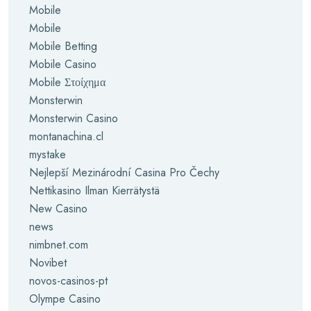
Mobile
Mobile
Mobile Betting
Mobile Casino
Mobile Στοίχημα
Monsterwin
Monsterwin Casino
montanachina.cl
mystake
Nejlepší Mezinárodní Casina Pro Čechy
Nettikasino Ilman Kierrätystä
New Casino
news
nimbnet.com
Novibet
novos-casinos-pt
Olympe Casino