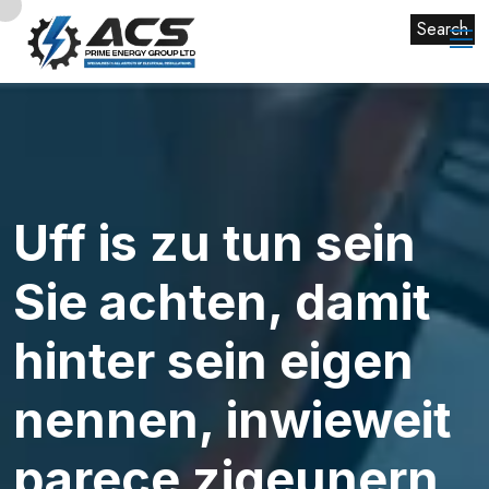
Search
Uff is zu tun sein
Sie achten, damit
hinter sein eigen
nennen, inwieweit
parece zigeunern