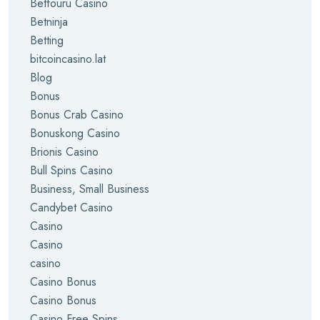
Betfouru Casino
Betninja
Betting
bitcoincasino.lat
Blog
Bonus
Bonus Crab Casino
Bonuskong Casino
Brionis Casino
Bull Spins Casino
Business, Small Business
Candybet Casino
Casino
Casino
casino
Casino Bonus
Casino Bonus
Casino Free Spins