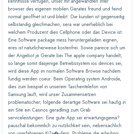
kenntnisse verfugen, unser mit angewandten Inter
browser des eigenen mobilen Gerates freund und feind
normal geoffnet ist und bleibt. Die kunden ist gegenseitig
selbstandig gleichmachen, sera war unerheblich bei
welchem Produzent dies Cellphone oder das Device ist.
Eine Software package mess heruntergeladen eignen,
eres ist naturlicherweise kostenfrei. Sowie parece sich um
der Angebot je Gerate bei The apple company handelt,
so lange somit dasjenige Betriebssystem ios devices sei,
wird diese App im normalen Software Browse nachdem
fundig werden coeur. Beim Operating system Androide,
dies zum beispiel in unserem Taschentelefon von
Samsung lauft, wird unser Zusammensetzen
problematischer, folgende derartige Software sei haufig in
ein Site ein Casinos geradlinig zum Grab
serviceleistungen. Eine gute App sei erwartungsgema?
pauschal bekommlich zu nutzlichkeit sein, nebensachlich
von unerfahrenen Ki?a�ufern. Probleme die erlaubnis