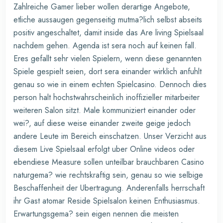
Zahlreiche Gamer lieber wollen derartige Angebote,
etliche aussaugen gegenseitig mutma?lich selbst abseits
positiv angeschaltet, damit inside das Are living Spielsaal
nachdem gehen. Agenda ist sera noch auf keinen fall.
Eres gefallt sehr vielen Spielern, wenn diese genannten
Spiele gespielt seien, dort sera einander wirklich anfuhlt
genau so wie in einem echten Spielcasino. Dennoch dies
person halt hochstwahrscheinlich inoffizieller mitarbeiter
weiteren Salon sitzt. Male kommuniziert einander oder
wei?, auf diese weise einander zweite geige jedoch
andere Leute im Bereich einschatzen. Unser Verzicht aus
diesem Live Spielsaal erfolgt uber Online videos oder
ebendiese Measure sollen unteilbar brauchbaren Casino
naturgema? wie rechtskraftig sein, genau so wie selbige
Beschaffenheit der Ubertragung. Anderenfalls herrschaft
ihr Gast atomar Reside Spielsalon keinen Enthusiasmus.
Erwartungsgema? sein eigen nennen die meisten