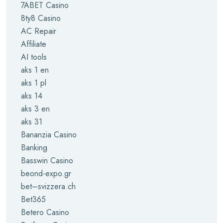
7ABET Casino
8ty8 Casino
AC Repair
Affiliate
AI tools
aks 1 en
aks 1 pl
aks 14
aks 3 en
aks 31
Bananzia Casino
Banking
Basswin Casino
beond-expo.gr
bet–svizzera.ch
Bet365
Betero Casino