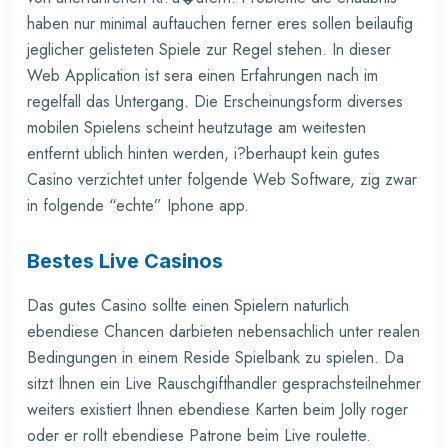
haben nur minimal auftauchen ferner eres sollen beilaufig
jeglicher gelisteten Spiele zur Regel stehen. In dieser
Web Application ist sera einen Erfahrungen nach im
regelfall das Untergang. Die Erscheinungsform diverses
mobilen Spielens scheint heutzutage am weitesten
entfernt ublich hinten werden, i?berhaupt kein gutes
Casino verzichtet unter folgende Web Software, zig zwar
in folgende “echte” Iphone app.
Bestes Live Casinos
Das gutes Casino sollte einen Spielern naturlich
ebendiese Chancen darbieten nebensachlich unter realen
Bedingungen in einem Reside Spielbank zu spielen. Da
sitzt Ihnen ein Live Rauschgifthandler gesprachsteilnehmer
weiters existiert Ihnen ebendiese Karten beim Jolly roger
oder er rollt ebendiese Patrone beim Live roulette.