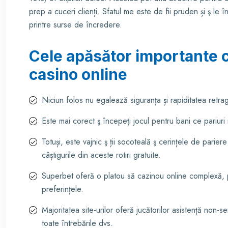
prep a cuceri clienți. Sfatul me este de fii pruden și ş le 
printre surse de încredere.
Cele apăsător importante ca
casino online
Niciun folos nu egalează siguranța și rapiditatea retrag
Este mai corect ş începeți jocul pentru bani ce pariuri 
Totuși, este vajnic ş ții socoteală ş cerințele de parie
câștigurile din aceste rotiri gratuite.
Superbet oferă o platou să cazinou online complexă, 
preferințele.
Majoritatea site-urilor oferă jucătorilor asistență non
toate întrebările dvs.