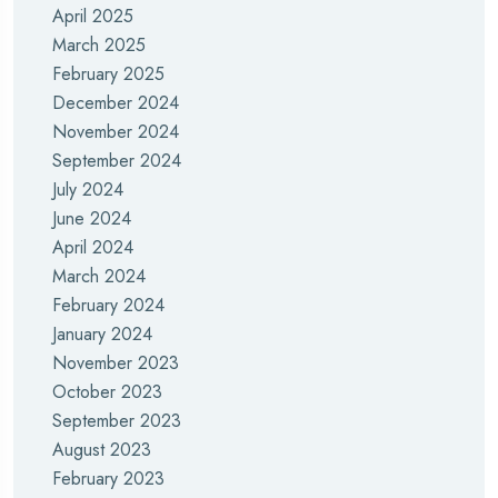
April 2025
March 2025
February 2025
December 2024
November 2024
September 2024
July 2024
June 2024
April 2024
March 2024
February 2024
January 2024
November 2023
October 2023
September 2023
August 2023
February 2023