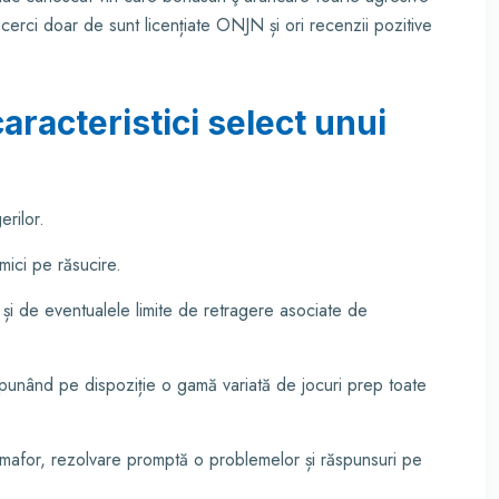
încerci doar de sunt licențiate ONJN și ori recenzii pozitive
racteristici select unui
erilor.
mici pe răsucire.
re și de eventualele limite de retragere asociate de
punând pe dispoziție o gamă variată de jocuri prep toate
-semafor, rezolvare promptă o problemelor și răspunsuri pe