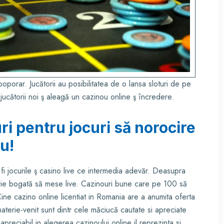
porar. Jucătorii au posibilitatea de o lansa sloturi de pe
ucătorii noi ş aleagă un cazinou online ş încredere.
 pentru jocuri să norocire
eu!
nă fi jocurile ş casino live ce intermedia adevăr. Deasupra
cție bogată să mese live. Cazinouri bune care pe 100 să
Cine cazino online licentiat in Romania are a anumita oferta
aterie-venit sunt dintr cele măciucă cautate si apreciate
apreciabil in alegerea cazinoului online il reprezinta si