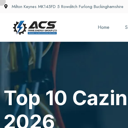
Milton Keynes MK145FD 5 Rowditch Furlong Buckinghamshire
Home
S
Top 10 Cazin
2026