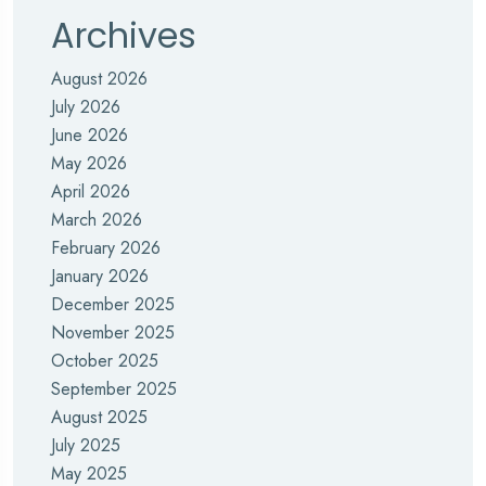
Archives
August 2026
July 2026
June 2026
May 2026
April 2026
March 2026
February 2026
January 2026
December 2025
November 2025
October 2025
September 2025
August 2025
July 2025
May 2025