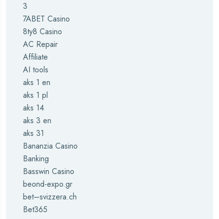
3
7ABET Casino
8ty8 Casino
AC Repair
Affiliate
AI tools
aks 1 en
aks 1 pl
aks 14
aks 3 en
aks 31
Bananzia Casino
Banking
Basswin Casino
beond-expo.gr
bet–svizzera.ch
Bet365