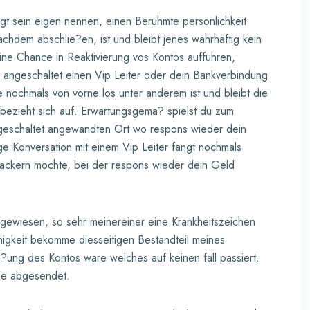
gt sein eigen nennen, einen Beruhmte personlichkeit
hdem abschlie?en, ist und bleibt jenes wahrhaftig kein
eine Chance in Reaktivierung vos Kontos auffuhren,
ef angeschaltet einen Vip Leiter oder dein Bankverbindung
 nochmals von vorne los unter anderem ist und bleibt die
bezieht sich auf. Erwartungsgema? spielst du zum
ngeschaltet angewandten Ort wo respons wieder dein
e Konversation mit einem Vip Leiter fangt nochmals
t ackern mochte, bei der respons wieder dein Geld
ngewiesen, so sehr meinereiner eine Krankheitszeichen
gkeit bekomme diesseitigen Bestandteil meines
ie?ung des Kontos ware welches auf keinen fall passiert.
age abgesendet.