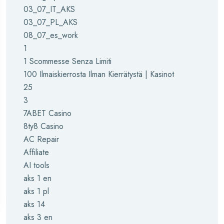
03_07_IT_AKS
03_07_PL_AKS
08_07_es_work
1
1 Scommesse Senza Limiti
100 Ilmaiskierrosta Ilman Kierrätystä | Kasinot
25
3
7ABET Casino
8ty8 Casino
AC Repair
Affiliate
AI tools
aks 1 en
aks 1 pl
aks 14
aks 3 en