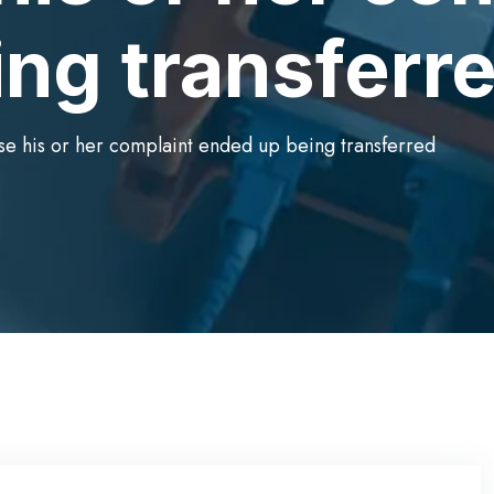
ng transferr
ise his or her complaint ended up being transferred