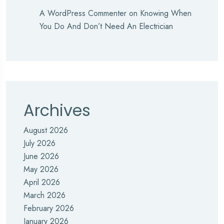
A WordPress Commenter
on
Knowing When
You Do And Don’t Need An Electrician
Archives
August 2026
July 2026
June 2026
May 2026
April 2026
March 2026
February 2026
January 2026