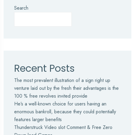
Search
Recent Posts
The most prevalent illustration of a sign right up
venture laid out by the fresh their advantages is the
100 % free revolves invited provide
He’s a well-known choice for users having an
enormous bankroll, because they could potentially
features larger benefits
Thunderstruck Video slot Comment & Free Zero