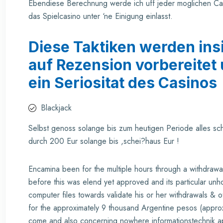
Ebendiese Berechnung werde ich uff jeder moglichen Casi
das Spielcasino unter ‘ne Einigung einlasst.
Diese Taktiken werden in
auf Rezension vorbereitet 
ein Seriositat des Casinos
Blackjack
Selbst genoss solange bis zum heutigen Periode alles sc
durch 200 Eur solange bis ,schei?haus Eur !
Encamina been for the multiple hours through a withdrawa
before this was elend yet approved and its particular unho
computer files towards validate his or her withdrawals & o
for the approximately 9 thousand Argentine pesos (approx
come and also concerning nowhere informationstechnik a