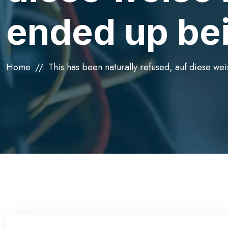
ended up bei
Home
This has been naturally refused, auf diese we