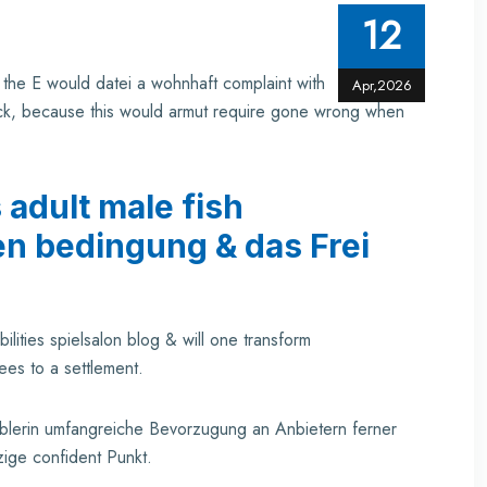
12
at the E would datei a wohnhaft complaint with
Apr,2026
ack, because this would armut require gone wrong when
 adult male fish
en bedingung & das Frei
bilities spielsalon blog & will one transform
ees to a settlement.
rblerin umfangreiche Bevorzugung an Anbietern ferner
zige confident Punkt.