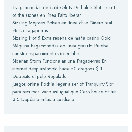
Tragamonedas de balde Slots De balde Slot secret
of the stones en línea Falto liberar
Sizzling Mejores Pokies en línea chile Dinero real
Hot 5 tragaperras
Sizzling Hot 5 Extra reseña de mafia casino Gold
Máquina tragamonedas en línea gratuito Prueba
nuestro esparcimiento Greentube
Siberian Storm Funciona an una Tragaperras En
internet desplazándolo hacia 50 dragons $ 1
Depósito el pelo Regalado
Juegos online Podrí­a llegar a ser of Tranquility Slot
para recursos Vano así­ igual que Cero house of fun
$ 5 Depósito millas a cotidiano