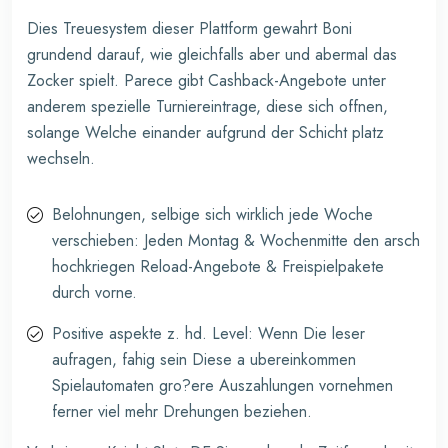
Dies Treuesystem dieser Plattform gewahrt Boni
grundend darauf, wie gleichfalls aber und abermal das
Zocker spielt. Parece gibt Cashback-Angebote unter
anderem spezielle Turniereintrage, diese sich offnen,
solange Welche einander aufgrund der Schicht platz
wechseln.
Belohnungen, selbige sich wirklich jede Woche
verschieben: Jeden Montag & Wochenmitte den arsch
hochkriegen Reload-Angebote & Freispielpakete
durch vorne.
Positive aspekte z. hd. Level: Wenn Die leser
aufragen, fahig sein Diese a ubereinkommen
Spielautomaten gro?ere Auszahlungen vornehmen
ferner viel mehr Drehungen beziehen.