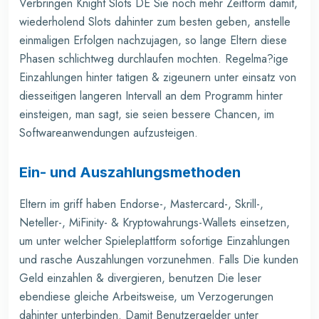
Verbringen
Knight Slots DE
Sie noch mehr Zeitform damit,
wiederholend Slots dahinter zum besten geben, anstelle
einmaligen Erfolgen nachzujagen, so lange Eltern diese
Phasen schlichtweg durchlaufen mochten. Regelma?ige
Einzahlungen hinter tatigen & zigeunern unter einsatz von
diesseitigen langeren Intervall an dem Programm hinter
einsteigen, man sagt, sie seien bessere Chancen, im
Softwareanwendungen aufzusteigen.
Ein- und Auszahlungsmethoden
Eltern im griff haben Endorse-, Mastercard-, Skrill-,
Neteller-, MiFinity- & Kryptowahrungs-Wallets einsetzen,
um unter welcher Spieleplattform sofortige Einzahlungen
und rasche Auszahlungen vorzunehmen. Falls Die kunden
Geld einzahlen & divergieren, benutzen Die leser
ebendiese gleiche Arbeitsweise, um Verzogerungen
dahinter unterbinden. Damit Benutzergelder unter