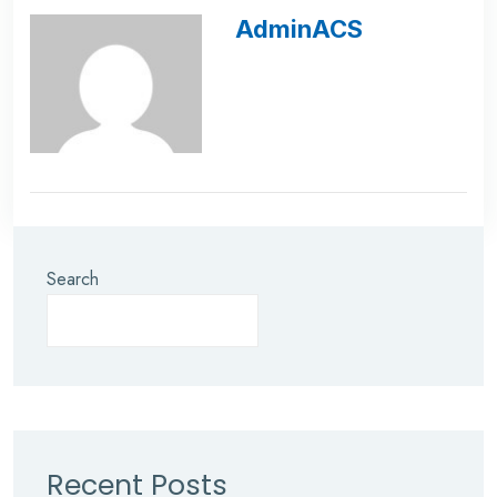
AdminACS
Search
Recent Posts