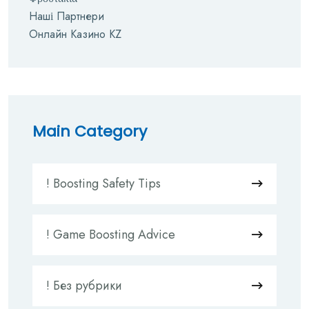
Наші Партнери
Онлайн Казино KZ
Main Category
! Boosting Safety Tips
! Game Boosting Advice
! Без рубрики