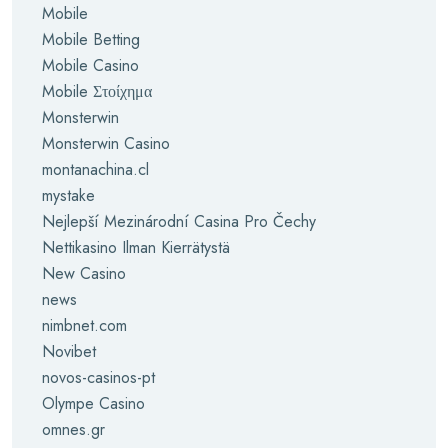
Mobile
Mobile Betting
Mobile Casino
Mobile Στοίχημα
Monsterwin
Monsterwin Casino
montanachina.cl
mystake
Nejlepší Mezinárodní Casina Pro Čechy
Nettikasino Ilman Kierrätystä
New Casino
news
nimbnet.com
Novibet
novos-casinos-pt
Olympe Casino
omnes.gr