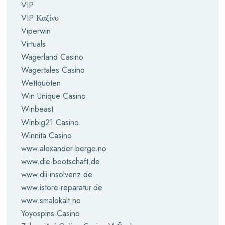
VIP
VIP Καζίνο
Viperwin
Virtuals
Wagerland Casino
Wagertales Casino
Wettquoten
Win Unique Casino
Winbeast
Winbig21 Casino
Winnita Casino
www.alexander-berge.no
www.die-bootschaft.de
www.dii-insolvenz.de
www.istore-reparatur.de
www.smalokalt.no
Yoyospins Casino