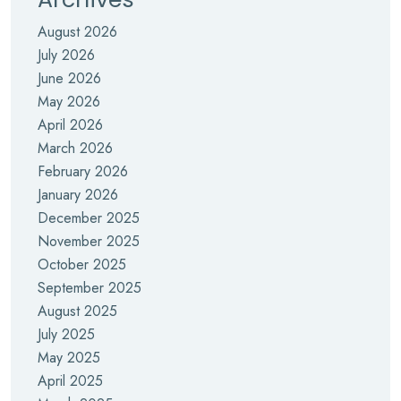
August 2026
July 2026
June 2026
May 2026
April 2026
March 2026
February 2026
January 2026
December 2025
November 2025
October 2025
September 2025
August 2025
July 2025
May 2025
April 2025