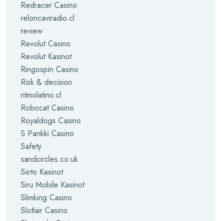
Redracer Casino
reloncaviradio.cl
review
Revolut Casino
Revolut Kasinot
Ringospin Casino
Risk & decision
ritmolatino.cl
Robocat Casino
Royaldogs Casino
S Pankki Casino
Safety
sandcircles.co.uk
Siirto Kasinot
Siru Mobile Kasinot
Slimking Casino
Slotlair Casino