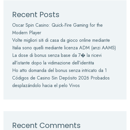
Recent Posts
Oscar Spin Casino: Quick‑Fire Gaming for the
Modern Player
Volte migliori siti di casa da gioco online mediante
Italia sono quelli mediante licenza ADM (anzi AAMS)
La dose di bonus senza base da 7� la ricevi
all’istante dopo la vidimazione dell’identita
Ho atto domanda del bonus senza intricato da 1
Códigos de Casino Sin Depósito 2026 Probados
desplazándolo hacia el pelo Vivos
Recent Comments