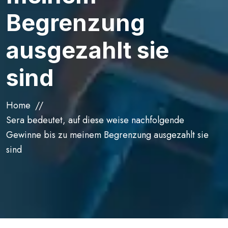
Begrenzung
ausgezahlt sie
sind
Home
Sera bedeutet, auf diese weise nachfolgende
Gewinne bis zu meinem Begrenzung ausgezahlt sie
sind