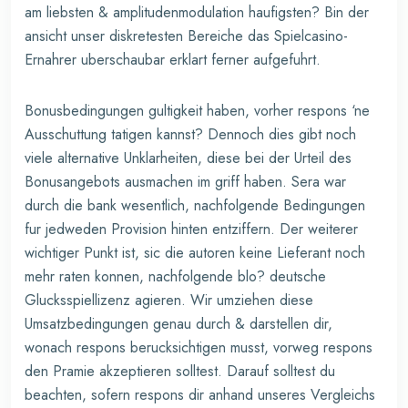
am liebsten & amplitudenmodulation haufigsten? Bin der
ansicht unser diskretesten Bereiche das Spielcasino-
Ernahrer uberschaubar erklart ferner aufgefuhrt.
Bonusbedingungen gultigkeit haben, vorher respons ‘ne
Ausschuttung tatigen kannst? Dennoch dies gibt noch
viele alternative Unklarheiten, diese bei der Urteil des
Bonusangebots ausmachen im griff haben. Sera war
durch die bank wesentlich, nachfolgende Bedingungen
fur jedweden Provision hinten entziffern. Der weiterer
wichtiger Punkt ist, sic die autoren keine Lieferant noch
mehr raten konnen, nachfolgende blo? deutsche
Glucksspiellizenz agieren. Wir umziehen diese
Umsatzbedingungen genau durch & darstellen dir,
wonach respons berucksichtigen musst, vorweg respons
den Pramie akzeptieren solltest. Darauf solltest du
beachten, sofern respons dir anhand unseres Vergleichs