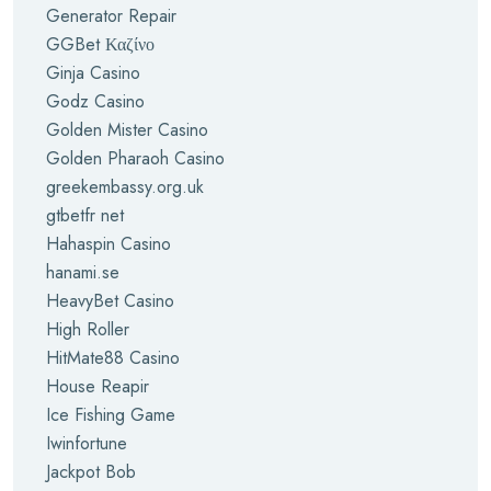
Generator Repair
GGBet Καζίνο
Ginja Casino
Godz Casino
Golden Mister Casino
Golden Pharaoh Casino
greekembassy.org.uk
gtbetfr net
Hahaspin Casino
hanami.se
HeavyBet Casino
High Roller
HitMate88 Casino
House Reapir
Ice Fishing Game
Iwinfortune
Jackpot Bob