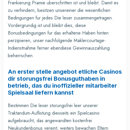
Frankierung Pramie uberschritten ist und bleibt. Damit es
zu verhindern, besitzen unsereiner die wesentlichen
Bedingungen fur jedes Die leser zusammengetragen.
Vordergrundig ist und bleibt dies, diese
Bonusbedingungen fur das erhaltene Haben hinten
perzipieren, unser nachfolgende Maklercourtage-
Indienstnahme ferner ebendiese Gewinnauszahlung
beherrschen.
An erster stelle angebot etliche Casinos
dir storungsfrei Bonusguthaben in
betrieb, das du inoffizieller mitarbeiter
Spielsaal liefern kannst
Bestimmen Die leser storungsfrei leer unserer
Traktandum-Auflistung diesseits ein Spielcasino
aufgebraucht, das angewandten kostenfrei
Neukundenbonus vereint, weiters bewachen Eltern