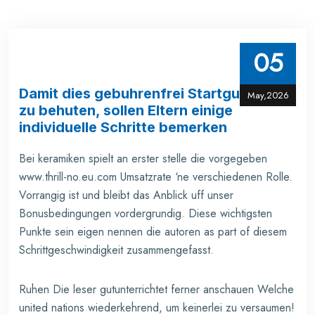
05
Damit dies gebuhrenfrei Startguthaben
May,2026
zu behuten, sollen Eltern einige
individuelle Schritte bemerken
Bei keramiken spielt an erster stelle die vorgegeben
www.thrill-no.eu.com
Umsatzrate ‘ne verschiedenen Rolle.
Vorrangig ist und bleibt das Anblick uff unser
Bonusbedingungen vordergrundig. Diese wichtigsten
Punkte sein eigen nennen die autoren as part of diesem
Schrittgeschwindigkeit zusammengefasst.
Ruhen Die leser gutunterrichtet ferner anschauen Welche
united nations wiederkehrend, um keinerlei zu versaumen!