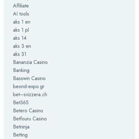
Affiliate
AI tools
aks 1 en
aks 1 pl
aks 14
aks 3 en
aks 31
Bananzia Casino
Banking
Basswin Casino
beond-expo.gr
bet–svizzera.ch
Bet365
Betero Casino
Betfouru Casino
Betninja
Betting