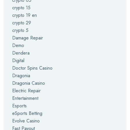
crypto 05
crypto 15
crypto 19 en
crypto 29
crypto 5
Damage Repair
Demo
Dendera
Digital
Doctor Spins Casino
Dragonia
Dragonia Casino
Electric Repair
Entertainment
Esports
eSports Betting
Evolve Casino
Fast Payout