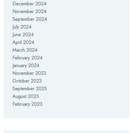
December 2024
November 2024
September 2024
July 2024
June 2024
April 2024
March 2024
February 2024
January 2024
November 2023
October 2023
September 2023
August 2023
February 2023