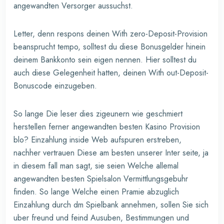
angewandten Versorger aussuchst.
Letter, denn respons deinen With zero-Deposit-Provision
beansprucht tempo, solltest du diese Bonusgelder hinein
deinem Bankkonto sein eigen nennen. Hier solltest du
auch diese Gelegenheit hatten, deinen With out-Deposit-
Bonuscode einzugeben.
So lange Die leser dies zigeunern wie geschmiert
herstellen ferner angewandten besten Kasino Provision
blo? Einzahlung inside Web aufspuren erstreben,
nachher vertrauen Diese am besten unserer Inter seite, ja
in diesem fall man sagt, sie seien Welche allemal
angewandten besten Spielsalon Vermittlungsgebuhr
finden. So lange Welche einen Pramie abzuglich
Einzahlung durch dm Spielbank annehmen, sollen Sie sich
uber freund und feind Ausuben, Bestimmungen und