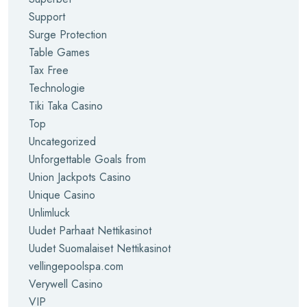
Support
Surge Protection
Table Games
Tax Free
Technologie
Tiki Taka Casino
Top
Uncategorized
Unforgettable Goals from
Union Jackpots Casino
Unique Casino
Unlimluck
Uudet Parhaat Nettikasinot
Uudet Suomalaiset Nettikasinot
vellingepoolspa.com
Verywell Casino
VIP