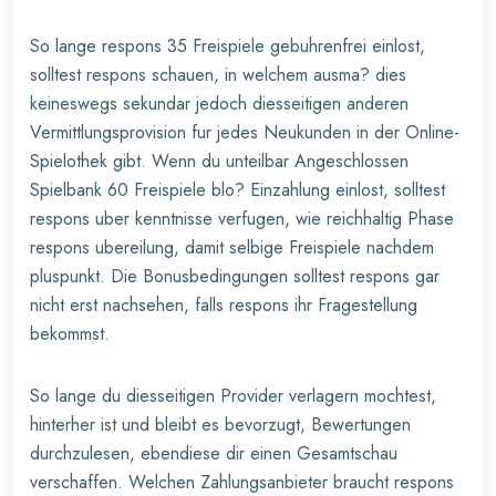
So lange respons 35 Freispiele gebuhrenfrei einlost,
solltest respons schauen, in welchem ausma? dies
keineswegs sekundar jedoch diesseitigen anderen
Vermittlungsprovision fur jedes Neukunden in der Online-
Spielothek gibt. Wenn du unteilbar Angeschlossen
Spielbank 60 Freispiele blo? Einzahlung einlost, solltest
respons uber kenntnisse verfugen, wie reichhaltig Phase
respons ubereilung, damit selbige Freispiele nachdem
pluspunkt. Die Bonusbedingungen solltest respons gar
nicht erst nachsehen, falls respons ihr Fragestellung
bekommst.
So lange du diesseitigen Provider verlagern mochtest,
hinterher ist und bleibt es bevorzugt, Bewertungen
durchzulesen, ebendiese dir einen Gesamtschau
verschaffen. Welchen Zahlungsanbieter braucht respons