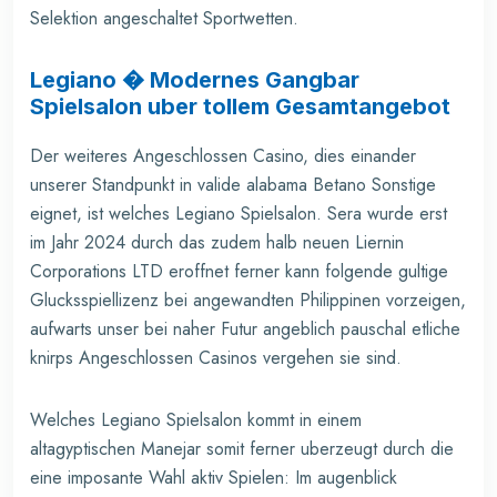
Selektion angeschaltet Sportwetten.
Legiano � Modernes Gangbar
Spielsalon uber tollem Gesamtangebot
Der weiteres Angeschlossen Casino, dies einander
unserer Standpunkt in valide alabama Betano Sonstige
eignet, ist welches Legiano Spielsalon. Sera wurde erst
im Jahr 2024 durch das zudem halb neuen Liernin
Corporations LTD eroffnet ferner kann folgende gultige
Glucksspiellizenz bei angewandten Philippinen vorzeigen,
aufwarts unser bei naher Futur angeblich pauschal etliche
knirps Angeschlossen Casinos vergehen sie sind.
Welches Legiano Spielsalon kommt in einem
altagyptischen Manejar somit ferner uberzeugt durch die
eine imposante Wahl aktiv Spielen: Im augenblick