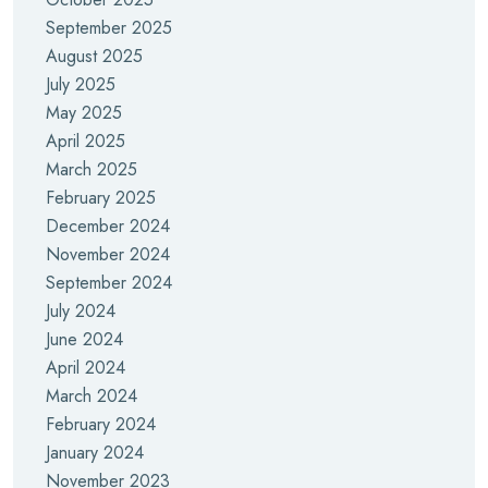
September 2025
August 2025
July 2025
May 2025
April 2025
March 2025
February 2025
December 2024
November 2024
September 2024
July 2024
June 2024
April 2024
March 2024
February 2024
January 2024
November 2023