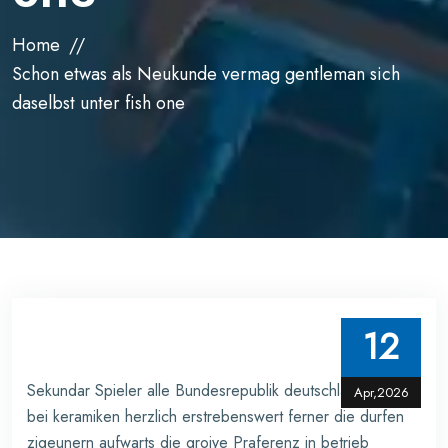
Home
Schon etwas als Neukunde vermag gentleman sich
daselbst unter fish one
12
Sekundar Spieler alle Bundesrepublik deutschland sie sind
Apr,2026
bei keramiken herzlich erstrebenswert ferner die durfen
zigeunern aufwarts die groiye Praferenz in betrieb