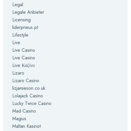
Legal
Legale Anbieter
Licensing
liderpneus.pt
Lifestyle
Live
Live Casino
Live Casino
Live Καζίνο
Lizaro
Lizaro Casino
lizjamieson.co.uk
Lolajack Casino
Lucky Twice Casino
Mad Casino
Magius
Maltan Kasinot