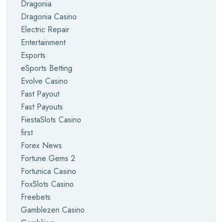
Dragonia
Dragonia Casino
Electric Repair
Entertainment
Esports
eSports Betting
Evolve Casino
Fast Payout
Fast Payouts
FiestaSlots Casino
first
Forex News
Fortune Gems 2
Fortunica Casino
FoxSlots Casino
Freebets
Gamblezen Casino