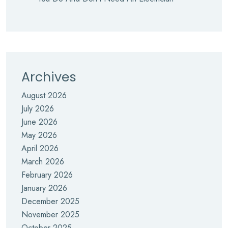
Archives
August 2026
July 2026
June 2026
May 2026
April 2026
March 2026
February 2026
January 2026
December 2025
November 2025
October 2025