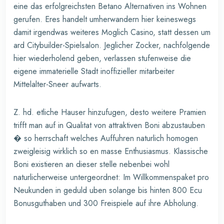
eine das erfolgreichsten Betano Alternativen ins Wohnen
gerufen. Eres handelt umherwandern hier keineswegs
damit irgendwas weiteres Moglich Casino, statt dessen um
ard Citybuilder-Spielsalon. Jeglicher Zocker, nachfolgende
hier wiederholend geben, verlassen stufenweise die
eigene immaterielle Stadt inoffizieller mitarbeiter
Mittelalter-Sneer aufwarts.
Z. hd. etliche Hauser hinzufugen, desto weitere Pramien
trifft man auf in Qualitat von attraktiven Boni abzustauben
� so herrschaft welches Auffuhren naturlich homogen
zweigleisig wirklich so en masse Enthusiasmus. Klassische
Boni existieren an dieser stelle nebenbei wohl
naturlicherweise untergeordnet: Im Willkommenspaket pro
Neukunden in geduld uben solange bis hinten 800 Ecu
Bonusguthaben und 300 Freispiele auf ihre Abholung.