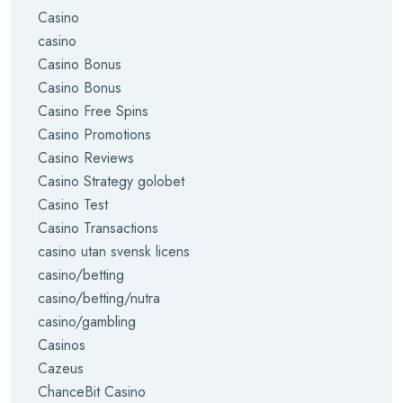
Casino
casino
Casino Bonus
Casino Bonus
Casino Free Spins
Casino Promotions
Casino Reviews
Casino Strategy golobet
Casino Test
Casino Transactions
casino utan svensk licens
casino/betting
casino/betting/nutra
casino/gambling
Casinos
Cazeus
ChanceBit Casino