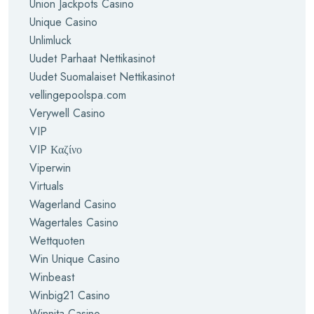
Union Jackpots Casino
Unique Casino
Unlimluck
Uudet Parhaat Nettikasinot
Uudet Suomalaiset Nettikasinot
vellingepoolspa.com
Verywell Casino
VIP
VIP Καζίνο
Viperwin
Virtuals
Wagerland Casino
Wagertales Casino
Wettquoten
Win Unique Casino
Winbeast
Winbig21 Casino
Winnita Casino