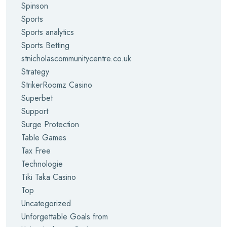
Spinson
Sports
Sports analytics
Sports Betting
stnicholascommunitycentre.co.uk
Strategy
StrikerRoomz Casino
Superbet
Support
Surge Protection
Table Games
Tax Free
Technologie
Tiki Taka Casino
Top
Uncategorized
Unforgettable Goals from