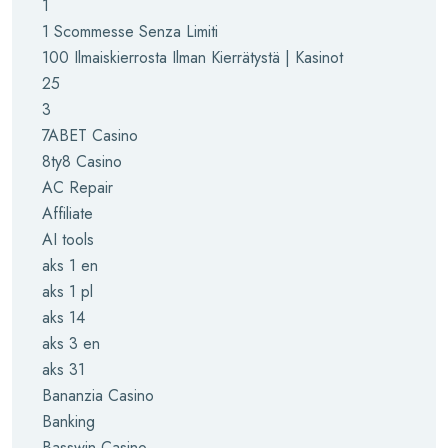
1
1 Scommesse Senza Limiti
100 Ilmaiskierrosta Ilman Kierrätystä | Kasinot
25
3
7ABET Casino
8ty8 Casino
AC Repair
Affiliate
AI tools
aks 1 en
aks 1 pl
aks 14
aks 3 en
aks 31
Bananzia Casino
Banking
Basswin Casino