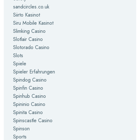
sandcircles.co.uk
Siirto Kasinot
Siru Mobile Kasinot
Slimking Casino
Slotlair Casino
Slotorado Casino
Slots
Spiele
Spieler Erfahrungen
Spindog Casino
Spinfin Casino
Spinhub Casino
Spininio Casino
Spinita Casino
Spinscastle Casino
Spinson
Sports