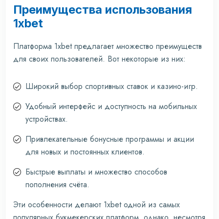
Преимущества использования
1xbet
Платформа 1xbet предлагает множество преимуществ
для своих пользователей. Вот некоторые из них:
Широкий выбор спортивных ставок и казино-игр.
Удобный интерфейс и доступность на мобильных
устройствах.
Привлекательные бонусные программы и акции
для новых и постоянных клиентов.
Быстрые выплаты и множество способов
пополнения счёта.
Эти особенности делают 1xbet одной из самых
популярных букмекерских платформ, однако, несмотря