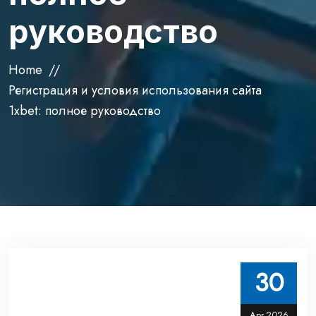
руководство
Home
Регистрация и условия использования сайта
1xbet: полное руководство
30
Apr,2026