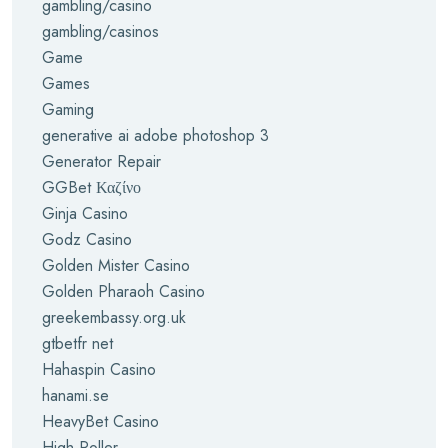
gambling/casino
gambling/casinos
Game
Games
Gaming
generative ai adobe photoshop 3
Generator Repair
GGBet Καζίνο
Ginja Casino
Godz Casino
Golden Mister Casino
Golden Pharaoh Casino
greekembassy.org.uk
gtbetfr net
Hahaspin Casino
hanami.se
HeavyBet Casino
High Roller