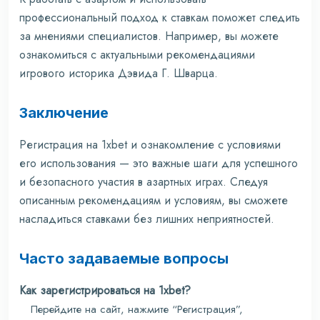
профессиональный подход к ставкам поможет следить
за мнениями специалистов. Например, вы можете
ознакомиться с актуальными рекомендациями
игрового историка Дэвида Г. Шварца
.
Заключение
Регистрация на 1xbet и ознакомление с условиями
его использования — это важные шаги для успешного
и безопасного участия в азартных играх. Следуя
описанным рекомендациям и условиям, вы сможете
насладиться ставками без лишних неприятностей.
Часто задаваемые вопросы
Как зарегистрироваться на 1xbet?
Перейдите на сайт, нажмите “Регистрация”,