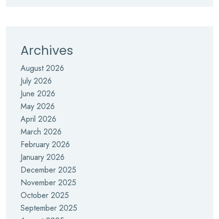
Archives
August 2026
July 2026
June 2026
May 2026
April 2026
March 2026
February 2026
January 2026
December 2025
November 2025
October 2025
September 2025