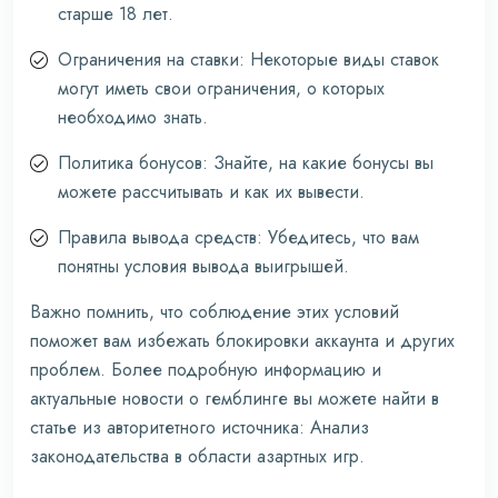
старше 18 лет.
Ограничения на ставки: Некоторые виды ставок
могут иметь свои ограничения, о которых
необходимо знать.
Политика бонусов: Знайте, на какие бонусы вы
можете рассчитывать и как их вывести.
Правила вывода средств: Убедитесь, что вам
понятны условия вывода выигрышей.
Важно помнить, что соблюдение этих условий
поможет вам избежать блокировки аккаунта и других
проблем. Более подробную информацию и
актуальные новости о гемблинге вы можете найти в
статье из авторитетного источника:
Анализ
законодательства в области азартных игр
.