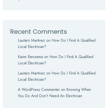
Recent Comments
Lautaro Martinez
on
How Do I Find A Qualified
Local Electrician?
Karim Benzema
on
How Do I Find A Qualified
Local Electrician?
Lautaro Martinez
on
How Do I Find A Qualified
Local Electrician?
A WordPress Commenter
on
Knowing When
You Do And Don’t Need An Electrician