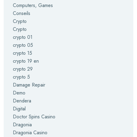
Computers, Games
Conseils
Crypto
Crypto
crypto 01
crypto 05
crypto 15
crypto 19 en
crypto 29
crypto 5
Damage Repair
Demo
Dendera
Digital
Doctor Spins Casino
Dragonia
Dragonia Casino