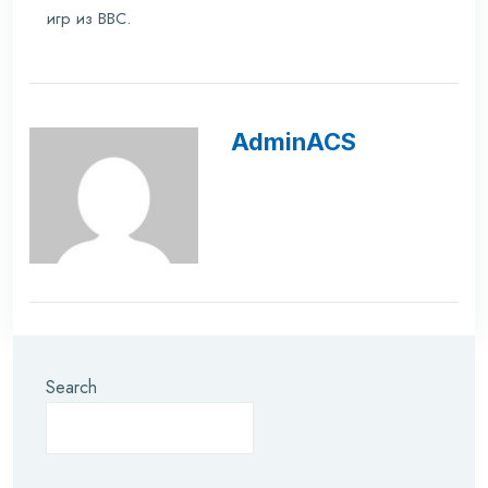
игр
из BBC.
AdminACS
Search