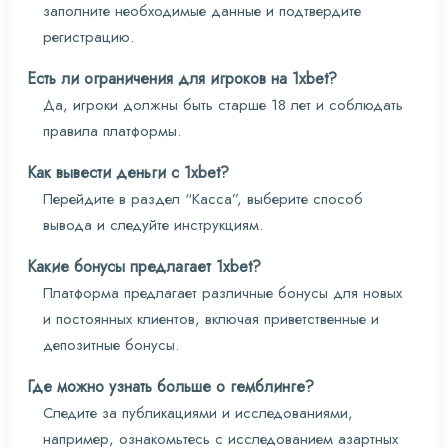
заполните необходимые данные и подтвердите
регистрацию.
Есть ли ограничения для игроков на 1xbet?
Да, игроки должны быть старше 18 лет и соблюдать
правила платформы.
Как вывести деньги с 1xbet?
Перейдите в раздел “Касса”, выберите способ
вывода и следуйте инструкциям.
Какие бонусы предлагает 1xbet?
Платформа предлагает различные бонусы для новых
и постоянных клиентов, включая приветственные и
депозитные бонусы.
Где можно узнать больше о гемблинге?
Следите за публикациями и исследованиями,
например, ознакомьтесь с
исследованием азартных