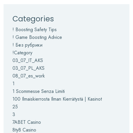
Categories
! Boosting Safety Tips
! Game Boosting Advice
! Без рубрики
!Category
03_07_IT_AKS
03_07_PL_AKS
08_07_es_work
1
1 Scommesse Senza Limiti
100 Ilmaiskierrosta Ilman Kierrätystä | Kasinot
25
3
7ABET Casino
8ty8 Casino