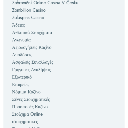
Zahraniční Online Casina V Česku
Zombillion Casino
Zuluspins Casino
Άδειες
Αθλητικά Στοιχήματα
Ανωνυμία
Αξιολογήσεις Καζίνο
Αποδόσεις
Ασφαλείς Συναλλαγές
Γρήγορες Αναλήψεις
Εξωτερικό
Εταιρείες
Νόμιμα Καζίνο
Ξένες Στοιχηματικές
Προσφορές Καζίνο
Στοίχημα Online
στοιχηματικες