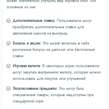
может значительно улучшить ваш игровой опыт. Вот
основные из них:
Дополнительные ставки:
Пользователи могут
приобретать дополнительные ставки для
увеличения шансов на выигрыш.
Бонусы и акции:
Это может включать в себя
различные бонусы на депозит или бесплатные
ставки.
Игровая валюта:
В некоторых играх пользователи
могут закупать внутреннюю валюту, которую можно
использовать для покупок или улучшений.
Эксклюзивные предметы:
Это могут быть
специальные товары, которые недоступны при
стандартной игре.