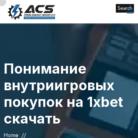
Search
Понимание
внутриигровых
покупок на 1xbet
скачать
Home