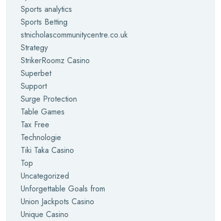
Sports analytics
Sports Betting
stnicholascommunitycentre.co.uk
Strategy
StrikerRoomz Casino
Superbet
Support
Surge Protection
Table Games
Tax Free
Technologie
Tiki Taka Casino
Top
Uncategorized
Unforgettable Goals from
Union Jackpots Casino
Unique Casino