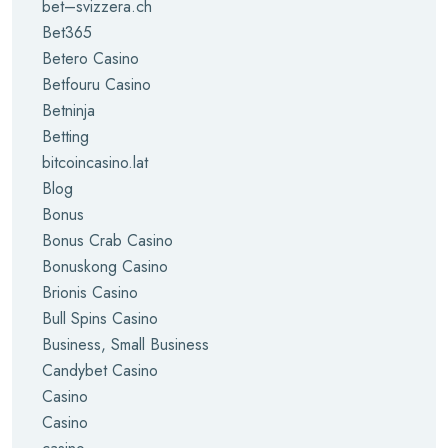
bet–svizzera.ch
Bet365
Betero Casino
Betfouru Casino
Betninja
Betting
bitcoincasino.lat
Blog
Bonus
Bonus Crab Casino
Bonuskong Casino
Brionis Casino
Bull Spins Casino
Business, Small Business
Candybet Casino
Casino
Casino