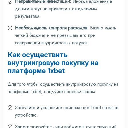
Неправильные инвестиции:
Иногда вложенные
деньги могут не привести к ожидаемым
результатам.
Необходимость контроля расходов:
Важно иметь
четкий бюджет и не превышать его при
совершении внутриигровых покупок.
Как осуществить
внутриигровую покупку на
платформе 1xbet
Для того чтобы осуществить внутриигровую покупку на
платформе 1xbet, следуйте простым шагам:
Загрузите и установите приложение 1xbet на ваше
устройство.
Зарегистрируйтесь или войдите в существующий