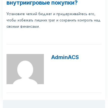
внутриигровые покупки?
Установите четкий бюджет и придерживайтесь его,
чтобы избежать лишних трат и сохранить контроль над
своими финансами.
AdminACS