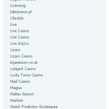
Licensing
liderpneus.pt
Lifestyle
Live
Live Casino
Live Casino
Live Καζίνο
Lizaro
Lizaro Casino
lizjamieson.co.uk
Lolajack Casino
Lucky Twice Casino
Mad Casino
Magius
Maltan Kasinot
Markets
Match Prediction Kooteepee