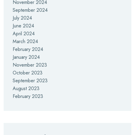
November 2024
September 2024
July 2024
June 2024
April 2024
March 2024
February 2024
January 2024
November 2023
October 2023
September 2023
August 2023
February 2023