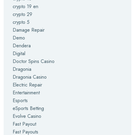
crypto 19 en
crypto 29
crypto 5
Damage Repair
Demo
Dendera
Digital
Doctor Spins Casino
Dragonia
Dragonia Casino
Electric Repair
Entertainment
Esports
eSports Betting
Evolve Casino
Fast Payout
Fast Payouts