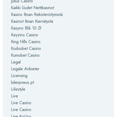
Julius Casino
Kaikki Uudet Nettikasinot
Kasino Ilman Rekisteröitymistä
Kasinot Ilman Kierrätystä
Kasyno Blik 10 Zł
Keyzino Casino
King Hills Casino
Kudosbet Casino
Kumobet Casino
Legal
Legale Anbieter
Licensing
liderpneus.pt
Lifestyle
Live
Live Casino
Live Casino
Live Καζίνο