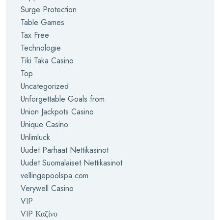
Surge Protection
Table Games
Tax Free
Technologie
Tiki Taka Casino
Top
Uncategorized
Unforgettable Goals from
Union Jackpots Casino
Unique Casino
Unlimluck
Uudet Parhaat Nettikasinot
Uudet Suomalaiset Nettikasinot
vellingepoolspa.com
Verywell Casino
VIP
VIP Καζίνο