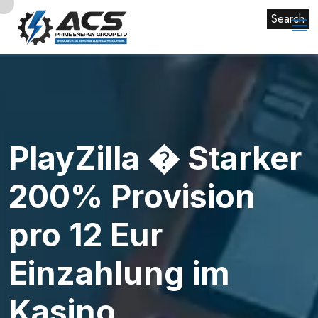
Search
PlayZilla � Starker
200% Provision
pro 12 Eur
Einzahlung im
Kasino