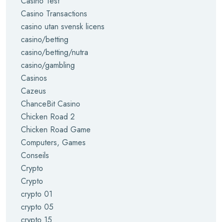
Casino Test
Casino Transactions
casino utan svensk licens
casino/betting
casino/betting/nutra
casino/gambling
Casinos
Cazeus
ChanceBit Casino
Chicken Road 2
Chicken Road Game
Computers, Games
Conseils
Crypto
Crypto
crypto 01
crypto 05
crypto 15