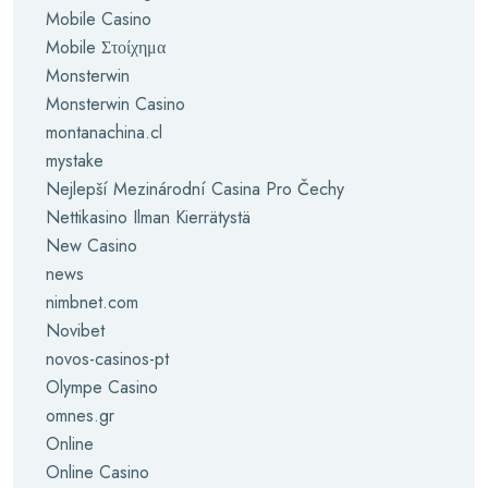
Mobile Casino
Mobile Στοίχημα
Monsterwin
Monsterwin Casino
montanachina.cl
mystake
Nejlepší Mezinárodní Casina Pro Čechy
Nettikasino Ilman Kierrätystä
New Casino
news
nimbnet.com
Novibet
novos-casinos-pt
Olympe Casino
omnes.gr
Online
Online Casino