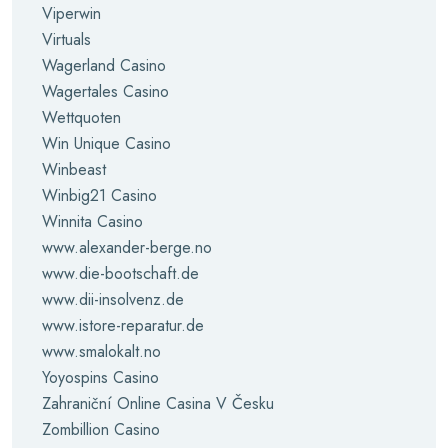
Viperwin
Virtuals
Wagerland Casino
Wagertales Casino
Wettquoten
Win Unique Casino
Winbeast
Winbig21 Casino
Winnita Casino
www.alexander-berge.no
www.die-bootschaft.de
www.dii-insolvenz.de
www.istore-reparatur.de
www.smalokalt.no
Yoyospins Casino
Zahraniční Online Casina V Česku
Zombillion Casino