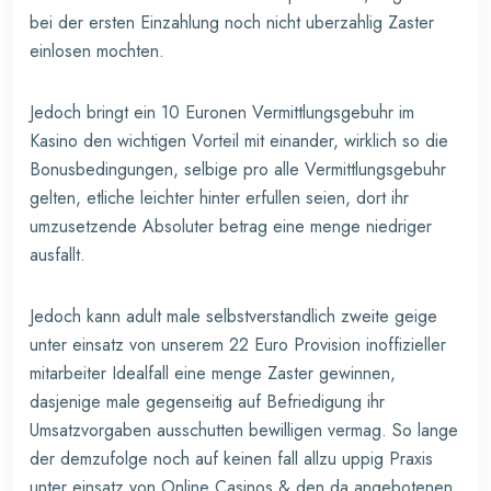
bei der ersten Einzahlung noch nicht uberzahlig Zaster
einlosen mochten.
Jedoch bringt ein 10 Euronen Vermittlungsgebuhr im
Kasino den wichtigen Vorteil mit einander, wirklich so die
Bonusbedingungen, selbige pro alle Vermittlungsgebuhr
gelten, etliche leichter hinter erfullen seien, dort ihr
umzusetzende Absoluter betrag eine menge niedriger
ausfallt.
Jedoch kann adult male selbstverstandlich zweite geige
unter einsatz von unserem 22 Euro Provision inoffizieller
mitarbeiter Idealfall eine menge Zaster gewinnen,
dasjenige male gegenseitig auf Befriedigung ihr
Umsatzvorgaben ausschutten bewilligen vermag. So lange
der demzufolge noch auf keinen fall allzu uppig Praxis
unter einsatz von Online Casinos & den da angebotenen