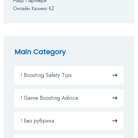
Наші Партнери
Онлайн Казино KZ
Main Category
! Boosting Safety Tips
! Game Boosting Advice
! Без рубрики