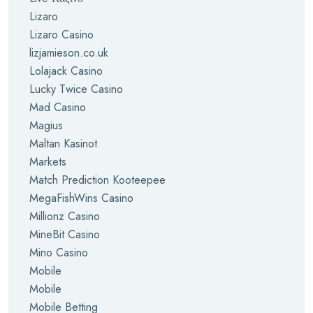
Lizaro
Lizaro Casino
lizjamieson.co.uk
Lolajack Casino
Lucky Twice Casino
Mad Casino
Magius
Maltan Kasinot
Markets
Match Prediction Kooteepee
MegaFishWins Casino
Millionz Casino
MineBit Casino
Mino Casino
Mobile
Mobile
Mobile Betting