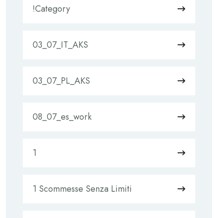
!Category
03_07_IT_AKS
03_07_PL_AKS
08_07_es_work
1
1 Scommesse Senza Limiti