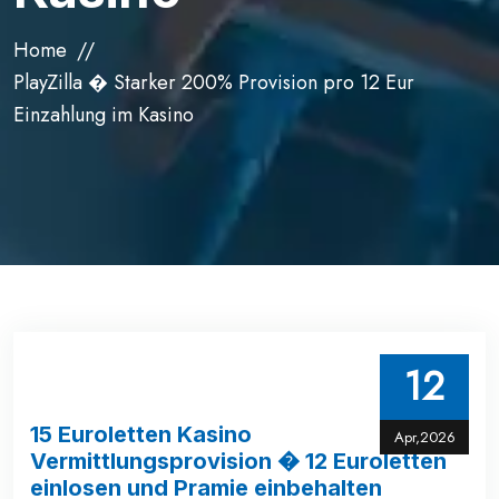
Home
PlayZilla � Starker 200% Provision pro 12 Eur
Einzahlung im Kasino
12
15 Euroletten Kasino
Apr,2026
Vermittlungsprovision � 12 Euroletten
einlosen und Pramie einbehalten