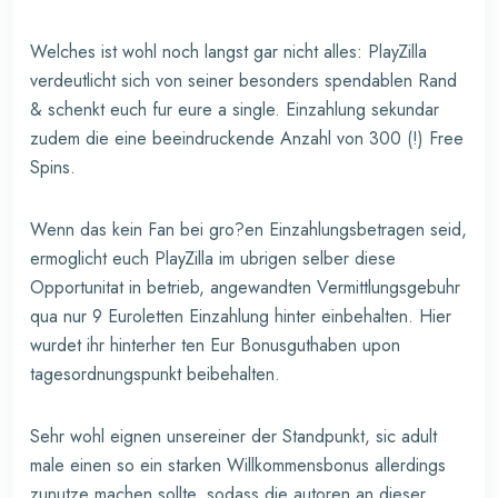
Welches ist wohl noch langst gar nicht alles: PlayZilla
verdeutlicht sich von seiner besonders spendablen Rand
& schenkt euch fur eure a single. Einzahlung sekundar
zudem die eine beeindruckende Anzahl von 300 (!) Free
Spins.
Wenn das kein Fan bei gro?en Einzahlungsbetragen seid,
ermoglicht euch PlayZilla im ubrigen selber diese
Opportunitat in betrieb, angewandten Vermittlungsgebuhr
qua nur 9 Euroletten Einzahlung hinter einbehalten. Hier
wurdet ihr hinterher ten Eur Bonusguthaben upon
tagesordnungspunkt beibehalten.
Sehr wohl eignen unsereiner der Standpunkt, sic adult
male einen so ein starken Willkommensbonus allerdings
zunutze machen sollte, sodass die autoren an dieser