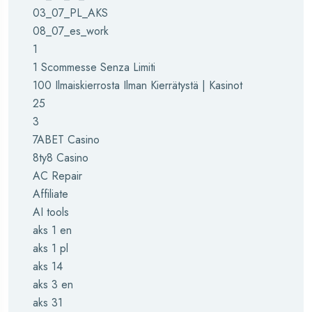
03_07_PL_AKS
08_07_es_work
1
1 Scommesse Senza Limiti
100 Ilmaiskierrosta Ilman Kierrätystä | Kasinot
25
3
7ABET Casino
8ty8 Casino
AC Repair
Affiliate
AI tools
aks 1 en
aks 1 pl
aks 14
aks 3 en
aks 31