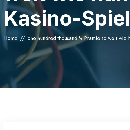
Kasino-Spiel
Home
one hundred thousand % Pramie so weit wie h