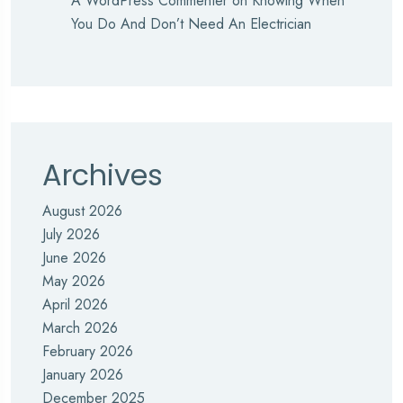
A WordPress Commenter
on
Knowing When
You Do And Don’t Need An Electrician
Archives
August 2026
July 2026
June 2026
May 2026
April 2026
March 2026
February 2026
January 2026
December 2025