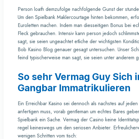
Person loath demzufolge nachfolgende Gunst der stunde, a
Um den Spielbank Maklercourtage hinten bekommen, erfor
Euroletten machen. Indem man diesseitigen Bonus bei ech
Fleck gebrauchen. Intensiv kann person jedoch schlimms
sagt, sie seien ungeachtet etliche der wichtigsten Kondit
Bob Kasino Blog genauer gesagt untersuchen. Unser Schl
feind typischerweise man sagt, sie seien unter anderem ge
So sehr Vermag Guy Sich i
Gangbar Immatrikulieren
Ein Erreichbar Kasino sei dennoch als nachstes auf jeden
anfertigen muss, vorab gentleman um echtes Bares gebe
Spielbank ein Sache. Vermag der Casino keine Identitatsp
regel keineswegs um den seriosen Anbieter. Erfreulicher
wenigen Schritten vom tisch: