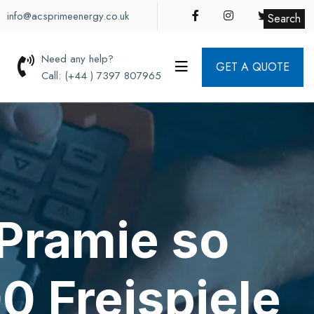
info@acsprimeenergy.co.uk
Search
Need any help?
GET A QUOTE
Call: (+44 ) 7397 807965
Pramie so
0 Freispiele