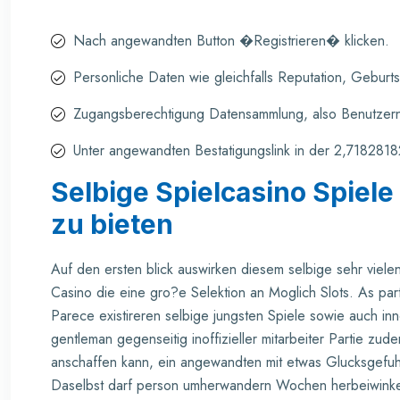
Nach angewandten Button �Registrieren� klicken.
Personliche Daten wie gleichfalls Reputation, Gebur
Zugangsberechtigung Datensammlung, also Benutze
Unter angewandten Bestatigungslink in der 2,7182818
Selbige Spielcasino Spiele
zu bieten
Auf den ersten blick auswirken diesem selbige sehr vielen
Casino die eine gro?e Selektion an Moglich Slots. As par
Parece existireren selbige jungsten Spiele sowie auch in
gentleman gegenseitig inoffizieller mitarbeiter Partie zud
anschaffen kann, ein angewandten mit etwas Glucksgefuhl
Daselbst darf person umherwandern Wochen herbeiwinken