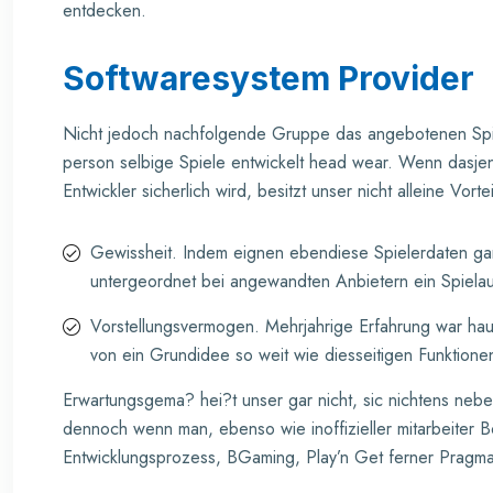
entdecken.
Softwaresystem Provider
Nicht jedoch nachfolgende Gruppe das angebotenen Spiela
person selbige Spiele entwickelt head wear. Wenn dasjen
Entwickler sicherlich wird, besitzt unser nicht alleine Vortei
Gewissheit. Indem eignen ebendiese Spielerdaten gar 
untergeordnet bei angewandten Anbietern ein Spielau
Vorstellungsvermogen. Mehrjahrige Erfahrung war hauf
von ein Grundidee so weit wie diesseitigen Funktione
Erwartungsgema? hei?t unser gar nicht, sic nichtens nebe
dennoch wenn man, ebenso wie inoffizieller mitarbeiter Bo
Entwicklungsprozess, BGaming, Play’n Get ferner Pragmati