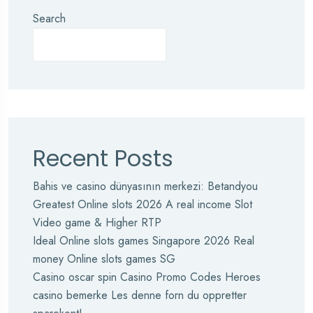
Search
Recent Posts
Bahis ve casino dünyasının merkezi: Betandyou
Greatest Online slots 2026 A real income Slot
Video game & Higher RTP
Ideal Online slots games Singapore 2026 Real
money Online slots games SG
Casino oscar spin Casino Promo Codes Heroes
casino bemerke Les denne forn du oppretter