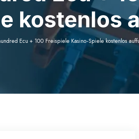
e kostenlos a
undred Ecu + 100 Freispiele Kasino-Spiele kostenlos auff