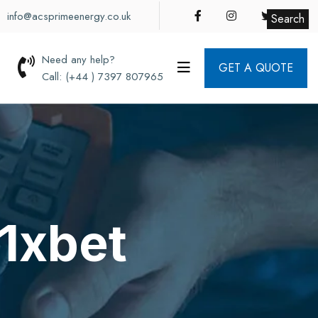
info@acsprimeenergy.co.uk
Search
Need any help?
GET A QUOTE
Call: (+44 ) 7397 807965
1xbet