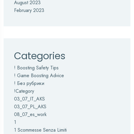
August 2023
February 2023
Categories
! Boosting Safety Tips
! Game Boosting Advice
! Без рубрики
!Category
03_07_IT_AKS
03_07_PL_AKS
08_07_es_work
1
1 Scommesse Senza Limiti