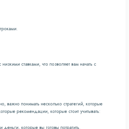
гроками.
низкими ставками, что позволяет вам начать с
но, важно понимать несколько стратегий, которые
которые рекомендации, которые стоит учитывать:
и деньги, которые вы готовы потратить.