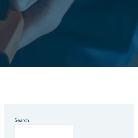
Search