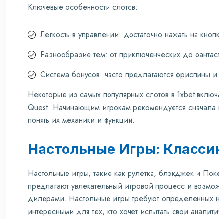
Ключевые особенности слотов:
Легкость в управлении: достаточно нажать на кнопк
Разнообразие тем: от приключенческих до фантаст
Система бонусов: часто предлагаются фриспины и
Некоторые из самых популярных слотов в 1xbet включаю
Quest. Начинающим игрокам рекомендуется сначала п
понять их механики и функции.
Настольные Игры: Класси
Настольные игры, такие как рулетка, блэкджек и Поке
предлагают увлекательный игровой процесс и возмож
дилерами. Настольные игры требуют определенных на
интересными для тех, кто хочет испытать свои аналит