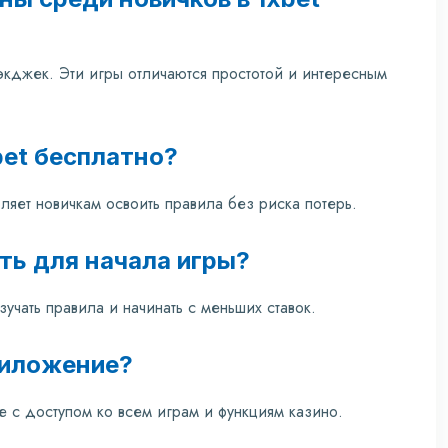
экджек. Эти игры отличаются простотой и интересным
bet бесплатно?
ляет новичкам освоить правила без риска потерь.
ть для начала игры?
чать правила и начинать с меньших ставок.
приложение?
 с доступом ко всем играм и функциям казино.