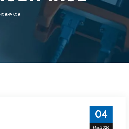
новичков
04
Mar,2026