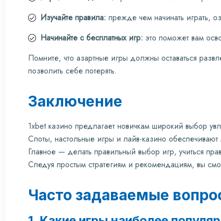
Изучайте правила:
прежде чем начинать играть, оз
Начинайте с бесплатных игр:
это поможет вам осво
Помните, что азартные игры должны оставаться развл
позволить себе потерять.
Заключение
1xbet казино предлагает новичкам широкий выбор увл
Слоты, настольные игры и лайв-казино обеспечивают
Главное — делать правильный выбор игр, учиться пра
Следуя простым стратегиям и рекомендациям, вы смо
Часто задаваемые вопро
1. Какие игры наиболее популяр