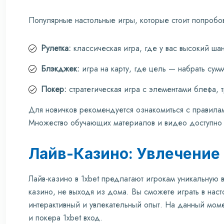
Популярные настольные игры, которые стоит попробов
Рулетка:
классическая игра, где у вас высокий ша
Блэкджек:
игра на карту, где цель — набрать сумм
Покер:
стратегическая игра с элементами блефа, 
Для новичков рекомендуется ознакомиться с правила
Множество обучающих материалов и видео доступно н
Лайв-Казино: Увлечение
Лайв-казино в 1xbet предлагают игрокам уникальную 
казино, не выходя из дома. Вы сможете играть в на
интерактивный и увлекательный опыт. На данный мом
и покера
1xbet вход
.