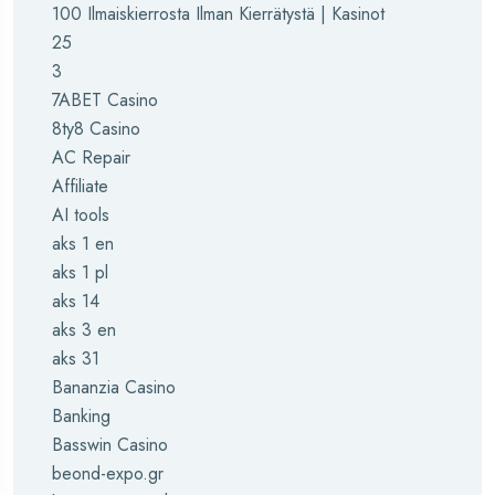
100 Ilmaiskierrosta Ilman Kierrätystä | Kasinot
25
3
7ABET Casino
8ty8 Casino
AC Repair
Affiliate
AI tools
aks 1 en
aks 1 pl
aks 14
aks 3 en
aks 31
Bananzia Casino
Banking
Basswin Casino
beond-expo.gr