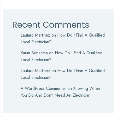
Recent Comments
Lautaro Martinez
on
How Do I Find A Qualified
Local Electrician?
Karim Benzema
on
How Do I Find A Qualified
Local Electrician?
Lautaro Martinez
on
How Do I Find A Qualified
Local Electrician?
A WordPress Commenter
on
Knowing When
You Do And Don’t Need An Electrician