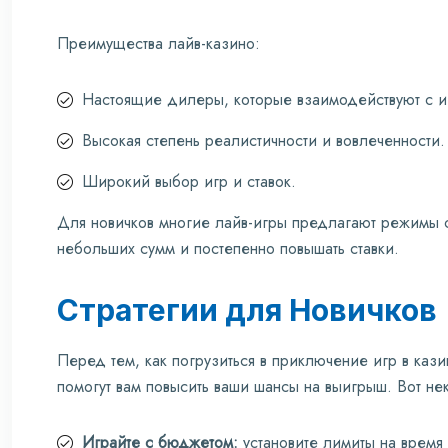
Преимущества лайв-казино:
Настоящие дилеры, которые взаимодействуют с и
Высокая степень реалистичности и вовлеченности.
Широкий выбор игр и ставок.
Для новичков многие лайв-игры предлагают режимы с 
небольших сумм и постепенно повышать ставки.
Стратегии для Новичков
Перед тем, как погрузиться в приключение игр в кази
помогут вам повысить ваши шансы на выигрыш. Вот не
Играйте с бюджетом:
установите лимиты на время 