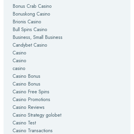
Bonus Crab Casino
Bonuskong Casino
Brionis Casino
Bull Spins Casino
Business, Small Business
Candybet Casino
Casino
Casino
casino
Casino Bonus
Casino Bonus
Casino Free Spins
Casino Promotions
Casino Reviews
Casino Strategy golobet
Casino Test
Casino Transactions