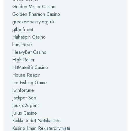
Golden Mister Casino
Golden Pharaoh Casino
greekembassy.org.uk
gtbetfr net
Hahaspin Casino
hanami.se
HeavyBet Casino
High Roller
HitMate88 Casino
House Reapir
Ice Fishing Game
Iwinfortune
Jackpot Bob
Jeux d’Argent
Julius Casino
Kaikki Uudet Nettikasinot
Kasino Ilman Rekisteröitymistä