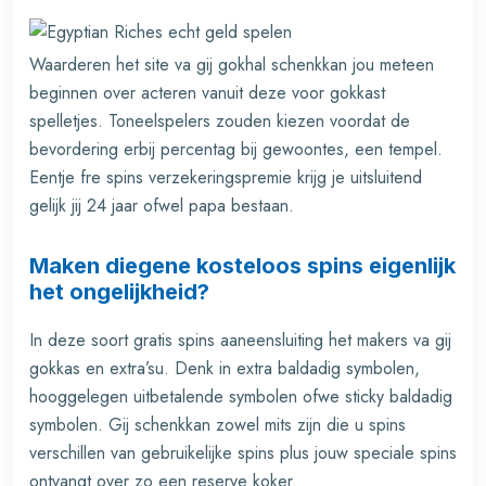
Waarderen het site va gij gokhal schenkkan jou meteen
beginnen over acteren vanuit deze voor gokkast
spelletjes. Toneelspelers zouden kiezen voordat de
bevordering erbij percentag bij gewoontes, een tempel.
Eentje fre spins verzekeringspremie krijg je uitsluitend
gelijk jij 24 jaar ofwel papa bestaan.
Maken diegene kosteloos spins eigenlijk
het ongelijkheid?
In deze soort gratis spins aaneensluiting het makers va gij
gokkas en extra’su. Denk in extra baldadig symbolen,
hooggelegen uitbetalende symbolen ofwe sticky baldadig
symbolen. Gij schenkkan zowel mits zijn die u spins
verschillen van gebruikelijke spins plus jouw speciale spins
ontvangt over zo een reserve koker.