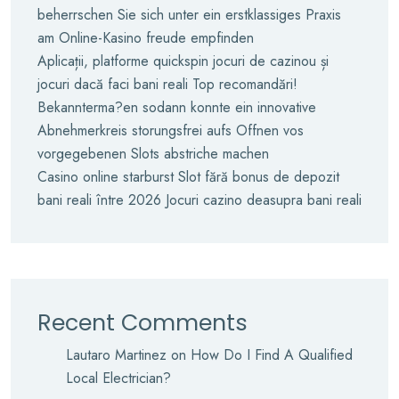
beherrschen Sie sich unter ein erstklassiges Praxis
am Online-Kasino freude empfinden
Aplicații, platforme quickspin jocuri de cazinou și
jocuri dacă faci bani reali Top recomandări!
Bekannterma?en sodann konnte ein innovative
Abnehmerkreis storungsfrei aufs Offnen vos
vorgegebenen Slots abstriche machen
Casino online starburst Slot fără bonus de depozit
bani reali între 2026 Jocuri cazino deasupra bani reali
Recent Comments
Lautaro Martinez
on
How Do I Find A Qualified
Local Electrician?