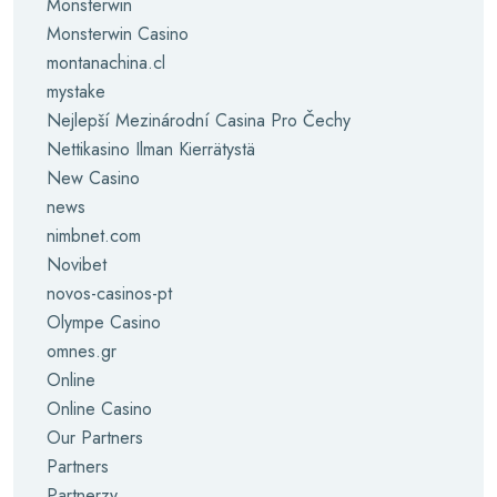
Monsterwin
Monsterwin Casino
montanachina.cl
mystake
Nejlepší Mezinárodní Casina Pro Čechy
Nettikasino Ilman Kierrätystä
New Casino
news
nimbnet.com
Novibet
novos-casinos-pt
Olympe Casino
omnes.gr
Online
Online Casino
Our Partners
Partners
Partnerzy