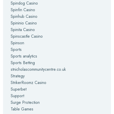
Spindog Casino
Spinfin Casino
Spinhub Casino
Spininio Casino
Spinita Casino
Spinscastle Casino
Spinson
Sports
Sports analytics
Sports Betting
stnicholascommunitycentre.co.uk
Strategy
StrikerRoomz Casino
Superbet
Support
Surge Protection
Table Games