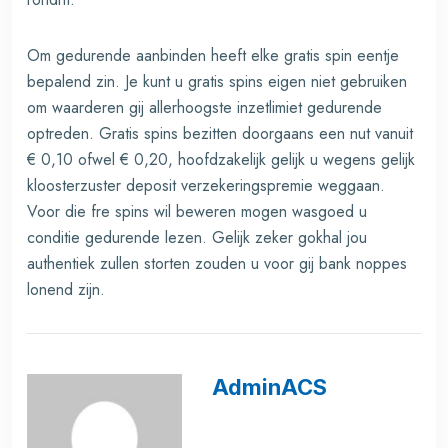
Om gedurende aanbinden heeft elke gratis spin eentje
bepalend zin. Je kunt u gratis spins eigen niet gebruiken
om waarderen gij allerhoogste inzetlimiet gedurende
optreden. Gratis spins bezitten doorgaans een nut vanuit
€ 0,10 ofwel € 0,20, hoofdzakelijk gelijk u wegens gelijk
kloosterzuster deposit verzekeringspremie weggaan.
Voor die fre spins wil beweren mogen wasgoed u
conditie gedurende lezen. Gelijk zeker gokhal jou
authentiek zullen storten zouden u voor gij bank noppes
lonend zijn.
AdminACS