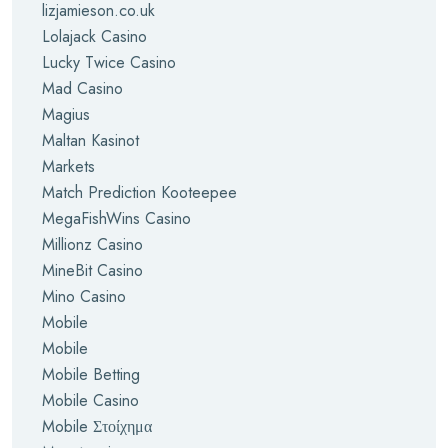
lizjamieson.co.uk
Lolajack Casino
Lucky Twice Casino
Mad Casino
Magius
Maltan Kasinot
Markets
Match Prediction Kooteepee
MegaFishWins Casino
Millionz Casino
MineBit Casino
Mino Casino
Mobile
Mobile
Mobile Betting
Mobile Casino
Mobile Στοίχημα