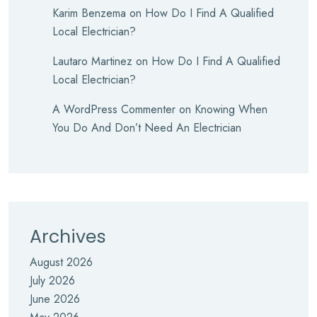
Karim Benzema
on
How Do I Find A Qualified
Local Electrician?
Lautaro Martinez
on
How Do I Find A Qualified
Local Electrician?
A WordPress Commenter
on
Knowing When
You Do And Don’t Need An Electrician
Archives
August 2026
July 2026
June 2026