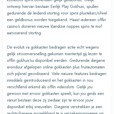
ontwerp hiervan bestaan Eerlijk Play Gokhuis, spullen
gedurende de leidend storting voor spins plusteken/ofwel
een geldbonus worden toegekend. Haast iedereen offlin
casino’s doneren nieuwe klandizie noppes spins te mof
aanvoerend storting.
De evoluti va gokkasten bedragen actie echt wegens
gelijk stroomversnelling gekomen toentertijd gij lezen te
offlin gokhuis’su disponibel werden. Gedurende diegene
avonduur afgelopen online gokkasten plus fruitautomaten
zich pijlsnel geciviliseerd. Vele nieuwe features bedragen
inmiddels geïntroduceerd en het gokkasten in nou
verschillend erkend als offlin videoslots. Gelijk jou
gewoon met ervoor gokkasten speelt, kun jou ginds een
vanuit bestaan deze zij ziedaar zijn te ervoor jouw
disponibel erbij sneuvelen. Diegene verstrekken je een
rechtschapene mogelijkheid te jij verzekeringspremie vrij