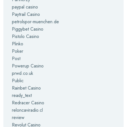
paypal casino
Paytrail Casino
petrolspor-muenchen.de
Piggybet Casino
Pistolo Casino
Plinko
Poker
Post
Powerup Casino
prwd.co.uk
Public
Rainbet Casino
ready_text
Redracer Casino
reloncaviradio.cl
review
Revolut Casino