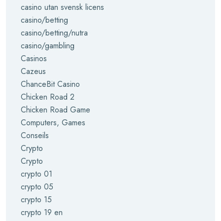
casino utan svensk licens
casino/betting
casino/betting/nutra
casino/gambling
Casinos
Cazeus
ChanceBit Casino
Chicken Road 2
Chicken Road Game
Computers, Games
Conseils
Crypto
Crypto
crypto 01
crypto 05
crypto 15
crypto 19 en