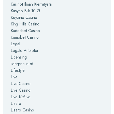
Kasinot Ilman Kierrätystä
Kasyno Blik 10 Zł
Keyzino Casino
King Hills Casino
Kudosbet Casino
Kumobet Casino
Legal
Legale Anbieter
Licensing
liderpneus.pt
Lifestyle
Live
Live Casino
Live Casino
Live Καζίνο
Lizaro
Lizaro Casino