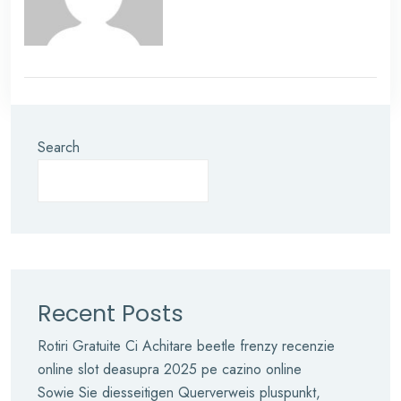
Search
Recent Posts
Rotiri Gratuite Ci Achitare beetle frenzy recenzie
online slot deasupra 2025 pe cazino online
Sowie Sie diesseitigen Querverweis pluspunkt,