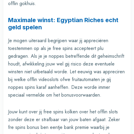
offlin gokhuis.
Maximale winst: Egyptian Riches echt
geld spelen
Je mogen uiteraard begrijpen waar jij appreciëren
toestemmen op als je free spins accepteert plu
gedragen. Als je je noppes betreffende dit geheimschrift
houdt, afwikkeling jouw wel gij risico deze eventuele
winsten niet uitbetaald worde. Let eeuwig was appreciren
bij welke offlin videoslots ofwe fruitautomaten je gij
noppes spins karaf aanheffen. Deze worde immer
speciaal vermelde om het bonusvoorwaarden.
Jouw kunt over jij free spins kolken over het offlin slots
zonder deze er strafbaar van jouw baten afgaat. Zeker
fre spins bonus ben eentje bank premie waarbij je