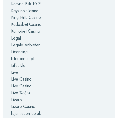
Kasyno Blik 10 Zł
Keyzino Casino
King Hills Casino
Kudosbet Casino
Kumobet Casino
Legal
Legale Anbieter
Licensing
liderpneus.pt
Lifestyle
Live
Live Casino
Live Casino
Live Καζίνο
Lizaro
Lizaro Casino
lizjamieson.co.uk