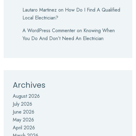
Lautaro Martinez
on
How Do I Find A Qualified
Local Electrician?
A WordPress Commenter
on
Knowing When
You Do And Don’t Need An Electrician
Archives
August 2026
July 2026
June 2026
May 2026
April 2026
March 2026