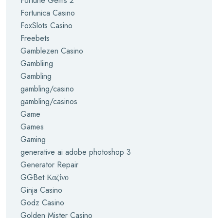
Fortune Gems 2
Fortunica Casino
FoxSlots Casino
Freebets
Gamblezen Casino
Gambliing
Gambling
gambling/casino
gambling/casinos
Game
Games
Gaming
generative ai adobe photoshop 3
Generator Repair
GGBet Καζίνο
Ginja Casino
Godz Casino
Golden Mister Casino