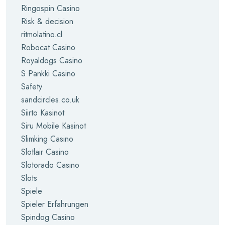
Ringospin Casino
Risk & decision
ritmolatino.cl
Robocat Casino
Royaldogs Casino
S Pankki Casino
Safety
sandcircles.co.uk
Siirto Kasinot
Siru Mobile Kasinot
Slimking Casino
Slotlair Casino
Slotorado Casino
Slots
Spiele
Spieler Erfahrungen
Spindog Casino