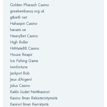
Golden Pharaoh Casino
greekembassy.org.uk
gtbetfr net
Hahaspin Casino
hanami.se
HeavyBet Casino
High Roller
HitMate88 Casino
House Reapir
Ice Fishing Game
Iwinfortune
Jackpot Bob
Jeux d’Argent
Julius Casino
Kaikki Uudet Nettikasinot
Kasino Ilman Rekisteröitymistä
Kasinot Ilman Kierrätystä