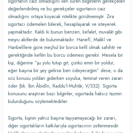
sigortanın caiz olmadığını ileri süren bilginlerin gerekçeleri
değerlendirilmiş ve bu gerekçeler sigortanın caiz
olmadığını ortaya koyacak nitelikte görülmemiştir. Zira
sigortacı ödemeleri bilerek, hesaplayarak ve isteyerek
yapmaktadır. Kaldı ki bunun benzeri, kefalet, muvalât gibi
meşru akitlerde de bulunmaktadır. Hanefî, Malikî ve
Hanbelîlere göre meçhul bir borca kefil olmak sahihtir ve
gerektiğinde kefilin bu borcu ödemesi gerekir. Mesela bir
kişi, diğerine “şu yolu tutup git; çünkü emin bir yoldur,
eğer başına bir şey gelirse ben ödeyeceğim” dese, o da
söz konusu yoldan giderken soyulsa, teminat veren zararı
öder (bk. İbn Âbidîn, Raddu’l-Muhtâr, V/332). Sigorta
konusunu araştıran bazı bilginler, sigortada haksız tazmin
bulunduğunu söylemektedirler.
Sigorta, kişinin yalnız başına taşıyamayacağı bir zararı,
diğer sigortalıların katkılarıyla sigortacının üstlenmesidir.