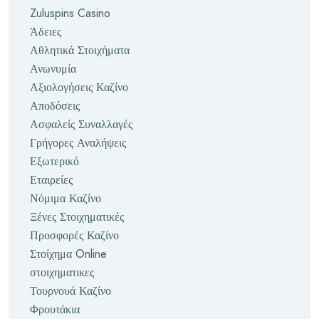
Zuluspins Casino
Άδειες
Αθλητικά Στοιχήματα
Ανωνυμία
Αξιολογήσεις Καζίνο
Αποδόσεις
Ασφαλείς Συναλλαγές
Γρήγορες Αναλήψεις
Εξωτερικό
Εταιρείες
Νόμιμα Καζίνο
Ξένες Στοιχηματικές
Προσφορές Καζίνο
Στοίχημα Online
στοιχηματικες
Τουρνουά Καζίνο
Φρουτάκια