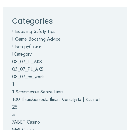
Categories
! Boosting Safety Tips
! Game Boosting Advice
! Без рубрики
!Category
03_07_IT_AKS
03_07_PL_AKS
08_07_es_work
1
1 Scommesse Senza Limiti
100 Ilmaiskierrosta Ilman Kierrätystä | Kasinot
25
3
7ABET Casino
8ty8 Casino