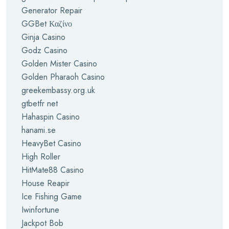
Generator Repair
GGBet Καζίνο
Ginja Casino
Godz Casino
Golden Mister Casino
Golden Pharaoh Casino
greekembassy.org.uk
gtbetfr net
Hahaspin Casino
hanami.se
HeavyBet Casino
High Roller
HitMate88 Casino
House Reapir
Ice Fishing Game
Iwinfortune
Jackpot Bob