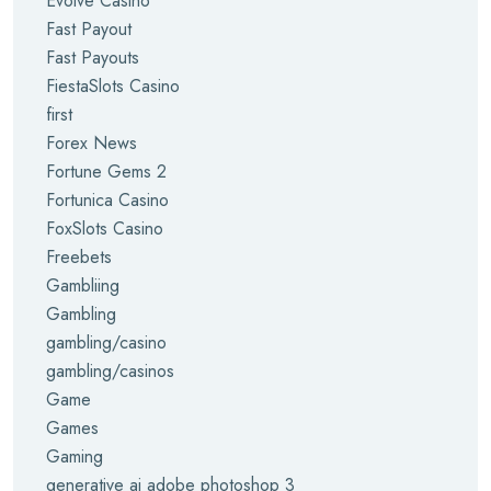
Evolve Casino
Fast Payout
Fast Payouts
FiestaSlots Casino
first
Forex News
Fortune Gems 2
Fortunica Casino
FoxSlots Casino
Freebets
Gambliing
Gambling
gambling/casino
gambling/casinos
Game
Games
Gaming
generative ai adobe photoshop 3