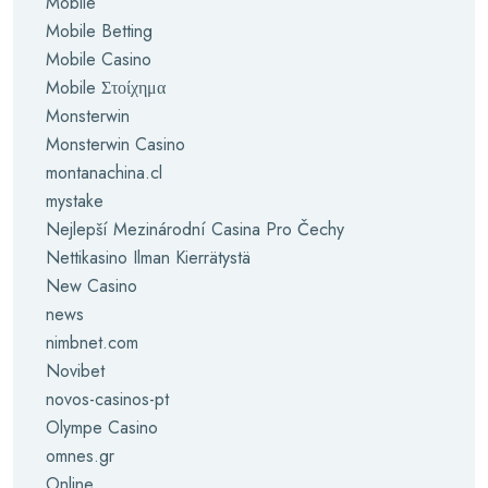
Mobile
Mobile Betting
Mobile Casino
Mobile Στοίχημα
Monsterwin
Monsterwin Casino
montanachina.cl
mystake
Nejlepší Mezinárodní Casina Pro Čechy
Nettikasino Ilman Kierrätystä
New Casino
news
nimbnet.com
Novibet
novos-casinos-pt
Olympe Casino
omnes.gr
Online