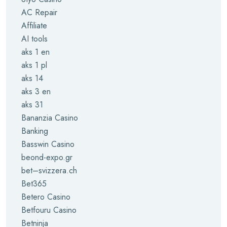
AC Repair
Affiliate
AI tools
aks 1 en
aks 1 pl
aks 14
aks 3 en
aks 31
Bananzia Casino
Banking
Basswin Casino
beond-expo.gr
bet–svizzera.ch
Bet365
Betero Casino
Betfouru Casino
Betninja