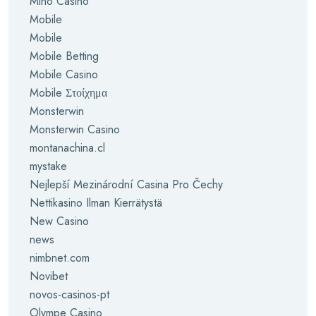
Mino Casino
Mobile
Mobile
Mobile Betting
Mobile Casino
Mobile Στοίχημα
Monsterwin
Monsterwin Casino
montanachina.cl
mystake
Nejlepší Mezinárodní Casina Pro Čechy
Nettikasino Ilman Kierrätystä
New Casino
news
nimbnet.com
Novibet
novos-casinos-pt
Olympe Casino