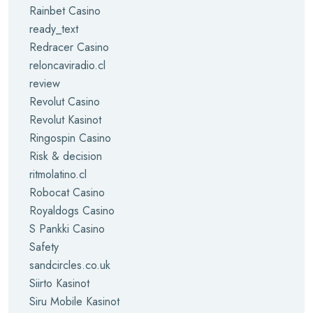
Rainbet Casino
ready_text
Redracer Casino
reloncaviradio.cl
review
Revolut Casino
Revolut Kasinot
Ringospin Casino
Risk & decision
ritmolatino.cl
Robocat Casino
Royaldogs Casino
S Pankki Casino
Safety
sandcircles.co.uk
Siirto Kasinot
Siru Mobile Kasinot