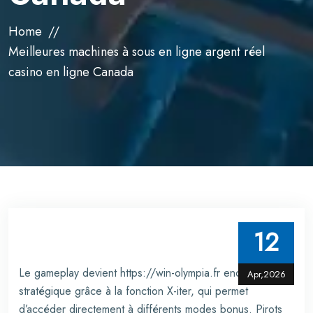
Home
Meilleures machines à sous en ligne argent réel
casino en ligne Canada
12
Le gameplay devient
https://win-olympia.fr
encore plus
Apr,2026
stratégique grâce à la fonction X-iter, qui permet
d’accéder directement à différents modes bonus. Pirots