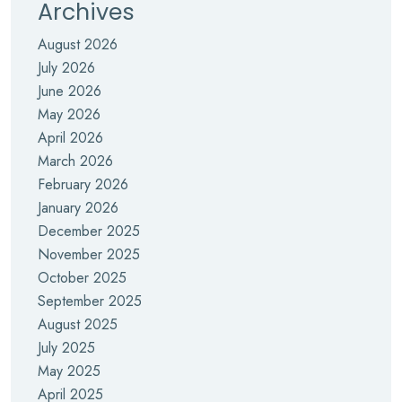
Archives
August 2026
July 2026
June 2026
May 2026
April 2026
March 2026
February 2026
January 2026
December 2025
November 2025
October 2025
September 2025
August 2025
July 2025
May 2025
April 2025