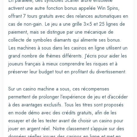
En parallèle, des symboles Scatter arbre ensolleilé
activent une autre fonction bonus appelée Win Spins,
offrant 7 tours gratuits avec des relances automatiques en
cas de non-gain. Le jeu a une grille 3×5 et 25 lignes de
paiement, mais se distingue par une mécanique de
collecte de symboles diamants qui alimente ses bonus.
Les machines à sous dans les casinos en ligne utilisent un
grand nombre de thèmes différents. J’écris pour aider les
joueurs français à mieux comprendre les risques et à
préserver leur budget tout en profitant du divertissement.
Sur un casino machine a sous, ces récompenses
permettent de prolonger l’expérience de jeu et d’accéder
à des avantages exclusifs. Tous les titres sont proposés
en mode démo avec des crédits gratuits, afin de les
essayer et de les tester avant de choisir un casino pour
jouer en argent réel. Notre classement s’appuie sur des
données réelles issues des casinos en ligne et met en