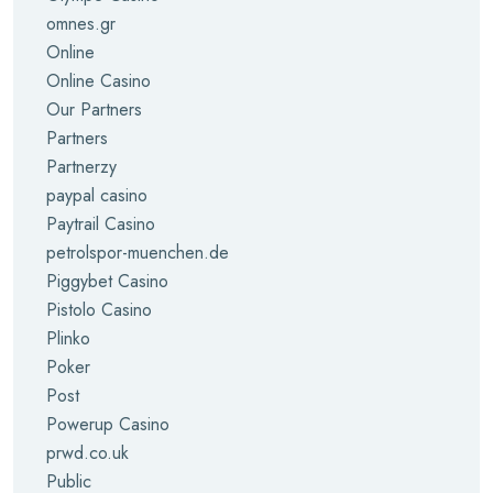
omnes.gr
Online
Online Casino
Our Partners
Partners
Partnerzy
paypal casino
Paytrail Casino
petrolspor-muenchen.de
Piggybet Casino
Pistolo Casino
Plinko
Poker
Post
Powerup Casino
prwd.co.uk
Public