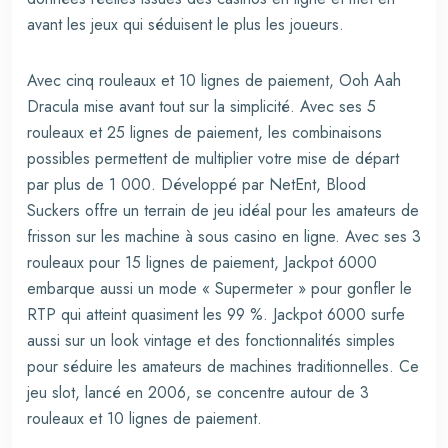
avant les jeux qui séduisent le plus les joueurs.
Avec cinq rouleaux et 10 lignes de paiement, Ooh Aah
Dracula mise avant tout sur la simplicité. Avec ses 5
rouleaux et 25 lignes de paiement, les combinaisons
possibles permettent de multiplier votre mise de départ
par plus de 1 000. Développé par NetEnt, Blood
Suckers offre un terrain de jeu idéal pour les amateurs de
frisson sur les machine à sous casino en ligne. Avec ses 3
rouleaux pour 15 lignes de paiement, Jackpot 6000
embarque aussi un mode « Supermeter » pour gonfler le
RTP qui atteint quasiment les 99 %. Jackpot 6000 surfe
aussi sur un look vintage et des fonctionnalités simples
pour séduire les amateurs de machines traditionnelles. Ce
jeu slot, lancé en 2006, se concentre autour de 3
rouleaux et 10 lignes de paiement.