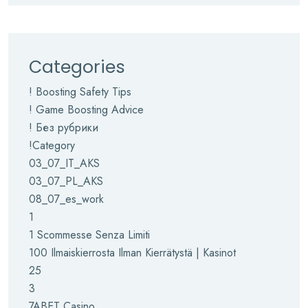
Categories
! Boosting Safety Tips
! Game Boosting Advice
! Без рубрики
!Category
03_07_IT_AKS
03_07_PL_AKS
08_07_es_work
1
1 Scommesse Senza Limiti
100 Ilmaiskierrosta Ilman Kierrätystä | Kasinot
25
3
7ABET Casino