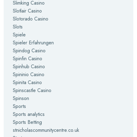
Slimking Casino
Slotlair Casino
Slotorado Casino
Slots
Spiele
Spieler Erfahrungen
Spindog Casino
Spinfin Casino
Spinhub Casino
Spininio Casino
Spinita Casino
Spinscastle Casino
Spinson
Sports
Sports analytics
Sports Betting
stnicholascommunitycentre.co.uk