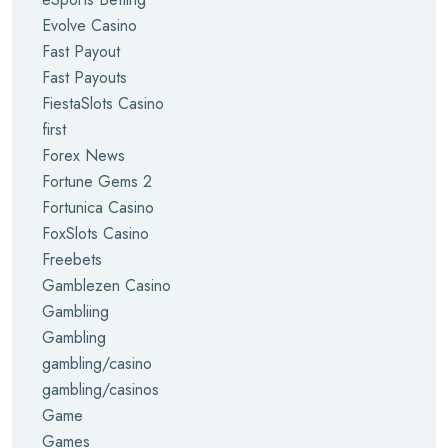
Evolve Casino
Fast Payout
Fast Payouts
FiestaSlots Casino
first
Forex News
Fortune Gems 2
Fortunica Casino
FoxSlots Casino
Freebets
Gamblezen Casino
Gambliing
Gambling
gambling/casino
gambling/casinos
Game
Games