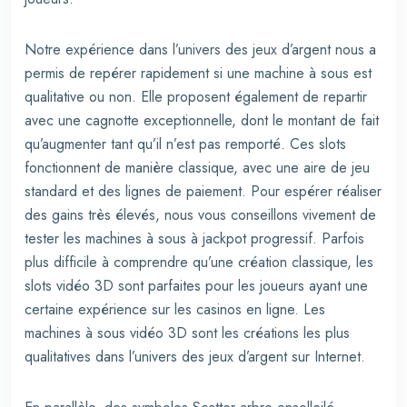
Notre expérience dans l’univers des jeux d’argent nous a
permis de repérer rapidement si une machine à sous est
qualitative ou non. Elle proposent également de repartir
avec une cagnotte exceptionnelle, dont le montant de fait
qu’augmenter tant qu’il n’est pas remporté. Ces slots
fonctionnent de manière classique, avec une aire de jeu
standard et des lignes de paiement. Pour espérer réaliser
des gains très élevés, nous vous conseillons vivement de
tester les machines à sous à jackpot progressif. Parfois
plus difficile à comprendre qu’une création classique, les
slots vidéo 3D sont parfaites pour les joueurs ayant une
certaine expérience sur les casinos en ligne. Les
machines à sous vidéo 3D sont les créations les plus
qualitatives dans l’univers des jeux d’argent sur Internet.