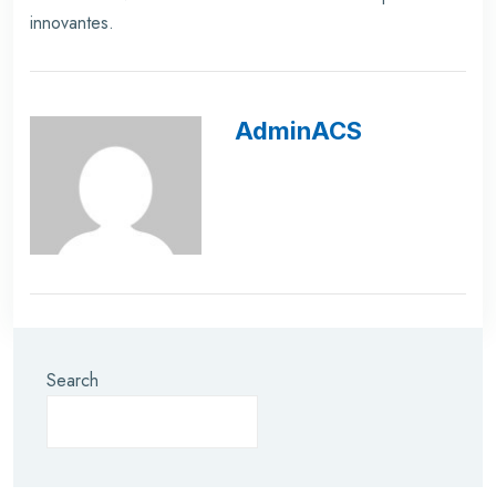
innovantes.
AdminACS
Search