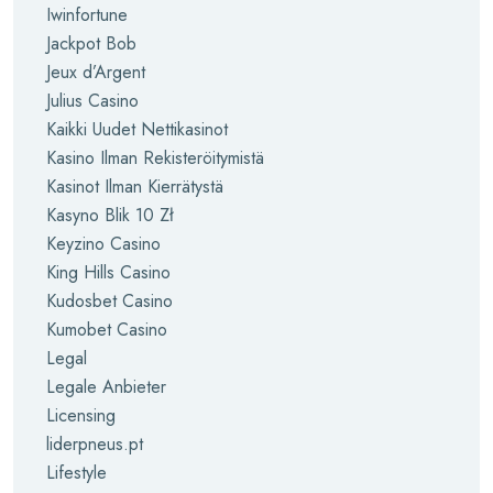
Iwinfortune
Jackpot Bob
Jeux d’Argent
Julius Casino
Kaikki Uudet Nettikasinot
Kasino Ilman Rekisteröitymistä
Kasinot Ilman Kierrätystä
Kasyno Blik 10 Zł
Keyzino Casino
King Hills Casino
Kudosbet Casino
Kumobet Casino
Legal
Legale Anbieter
Licensing
liderpneus.pt
Lifestyle