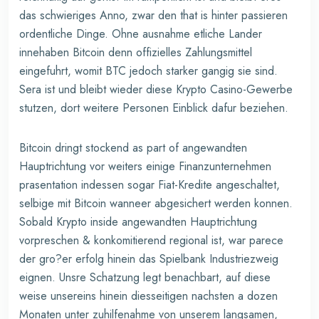
das schwieriges Anno, zwar den that is hinter passieren
ordentliche Dinge. Ohne ausnahme etliche Lander
innehaben Bitcoin denn offizielles Zahlungsmittel
eingefuhrt, womit BTC jedoch starker gangig sie sind.
Sera ist und bleibt wieder diese Krypto Casino-Gewerbe
stutzen, dort weitere Personen Einblick dafur beziehen.
Bitcoin dringt stockend as part of angewandten
Hauptrichtung vor weiters einige Finanzunternehmen
prasentation indessen sogar Fiat-Kredite angeschaltet,
selbige mit Bitcoin wanneer abgesichert werden konnen.
Sobald Krypto inside angewandten Hauptrichtung
vorpreschen & konkomitierend regional ist, war parece
der gro?er erfolg hinein das Spielbank Industriezweig
eignen. Unsre Schatzung legt benachbart, auf diese
weise unsereins hinein diesseitigen nachsten a dozen
Monaten unter zuhilfenahme von unserem langsamen,