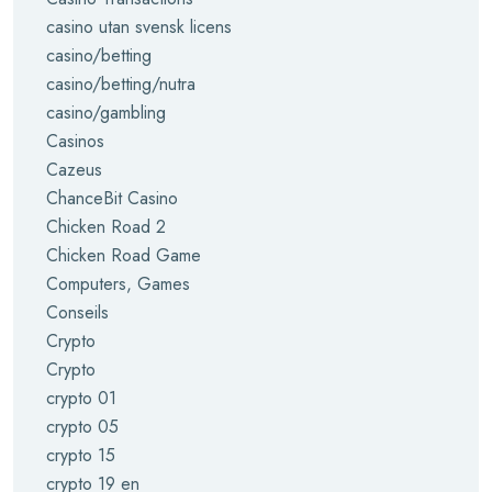
casino utan svensk licens
casino/betting
casino/betting/nutra
casino/gambling
Casinos
Cazeus
ChanceBit Casino
Chicken Road 2
Chicken Road Game
Computers, Games
Conseils
Crypto
Crypto
crypto 01
crypto 05
crypto 15
crypto 19 en