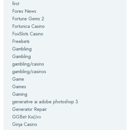
first
Forex News
Fortune Gems 2
Fortunica Casino
FoxSlots Casino
Freebets
Gambliing
Gambling
gambling/casino
gambling/casinos
Game
Games
Gaming
generative ai adobe photoshop 3
Generator Repair
GGBet Καζίνο
Ginja Casino