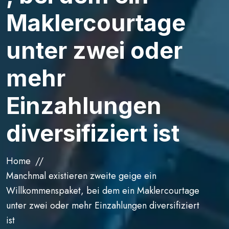
Maklercourtage
unter zwei oder
mehr
Einzahlungen
diversifiziert ist
Home
Manchmal existieren zweite geige ein
Willkommenspaket, bei dem ein Maklercourtage
unter zwei oder mehr Einzahlungen diversifiziert
ist