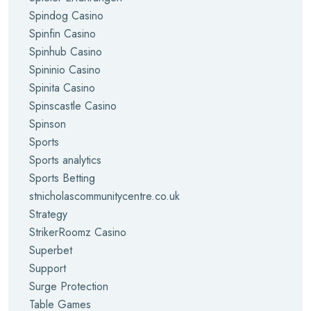
Spindog Casino
Spinfin Casino
Spinhub Casino
Spininio Casino
Spinita Casino
Spinscastle Casino
Spinson
Sports
Sports analytics
Sports Betting
stnicholascommunitycentre.co.uk
Strategy
StrikerRoomz Casino
Superbet
Support
Surge Protection
Table Games