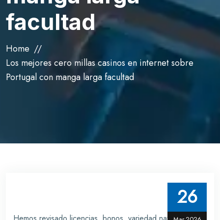
facultad
Home
Los mejores cero millas casinos en internet sobre
Portugal con manga larga facultad
26
Hemos revisado licencias, bonos, variedad
national
Mar,2026