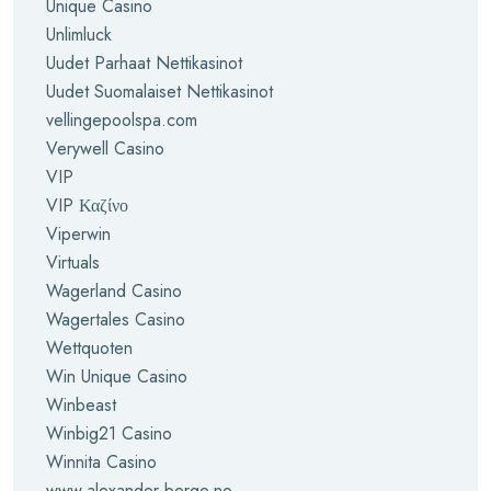
Unique Casino
Unlimluck
Uudet Parhaat Nettikasinot
Uudet Suomalaiset Nettikasinot
vellingepoolspa.com
Verywell Casino
VIP
VIP Καζίνο
Viperwin
Virtuals
Wagerland Casino
Wagertales Casino
Wettquoten
Win Unique Casino
Winbeast
Winbig21 Casino
Winnita Casino
www.alexander-berge.no