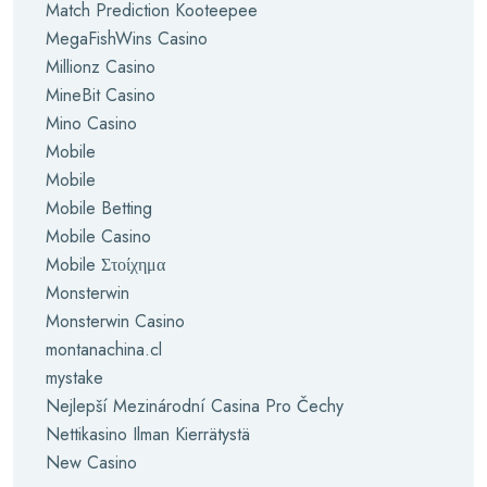
Match Prediction Kooteepee
MegaFishWins Casino
Millionz Casino
MineBit Casino
Mino Casino
Mobile
Mobile
Mobile Betting
Mobile Casino
Mobile Στοίχημα
Monsterwin
Monsterwin Casino
montanachina.cl
mystake
Nejlepší Mezinárodní Casina Pro Čechy
Nettikasino Ilman Kierrätystä
New Casino