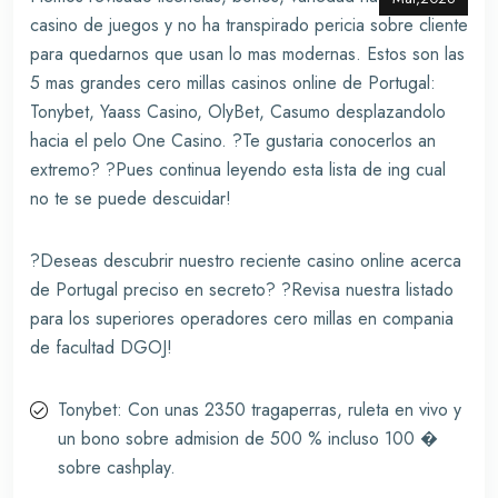
casino
de juegos y no ha transpirado pericia sobre cliente
para quedarnos que usan lo mas modernas. Estos son las
5 mas grandes cero millas casinos online de Portugal:
Tonybet, Yaass Casino, OlyBet, Casumo desplazandolo
hacia el pelo One Casino. ?Te gustaria conocerlos an
extremo? ?Pues continua leyendo esta lista de ing cual
no te se puede descuidar!
?Deseas descubrir nuestro reciente casino online acerca
de Portugal preciso en secreto? ?Revisa nuestra listado
para los superiores operadores cero millas en compania
de facultad DGOJ!
Tonybet: Con unas 2350 tragaperras, ruleta en vivo y
un bono sobre admision de 500 % incluso 100 �
sobre cashplay.