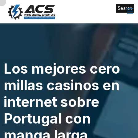
Search
Los mejores cero
millas casinos en
internet sobre
Portugal con
manga larga