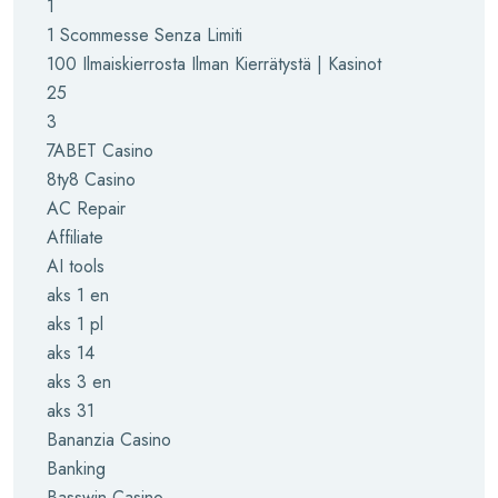
1
1 Scommesse Senza Limiti
100 Ilmaiskierrosta Ilman Kierrätystä | Kasinot
25
3
7ABET Casino
8ty8 Casino
AC Repair
Affiliate
AI tools
aks 1 en
aks 1 pl
aks 14
aks 3 en
aks 31
Bananzia Casino
Banking
Basswin Casino