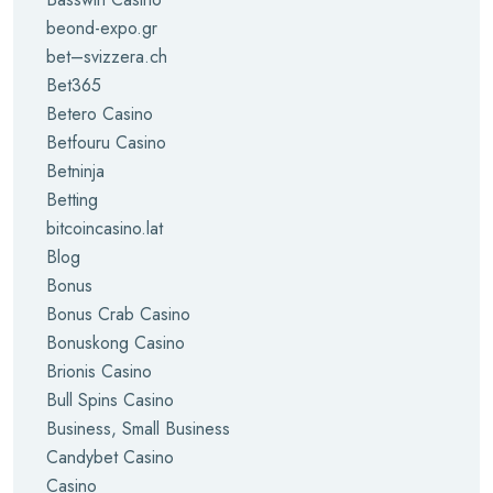
beond-expo.gr
bet–svizzera.ch
Bet365
Betero Casino
Betfouru Casino
Betninja
Betting
bitcoincasino.lat
Blog
Bonus
Bonus Crab Casino
Bonuskong Casino
Brionis Casino
Bull Spins Casino
Business, Small Business
Candybet Casino
Casino