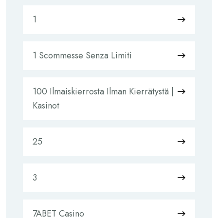
1
1 Scommesse Senza Limiti
100 Ilmaiskierrosta Ilman Kierrätystä |
Kasinot
25
3
7ABET Casino