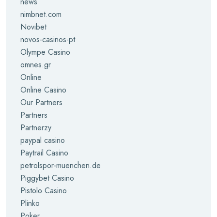
news
nimbnet.com
Novibet
novos-casinos-pt
Olympe Casino
omnes.gr
Online
Online Casino
Our Partners
Partners
Partnerzy
paypal casino
Paytrail Casino
petrolspor-muenchen.de
Piggybet Casino
Pistolo Casino
Plinko
Poker