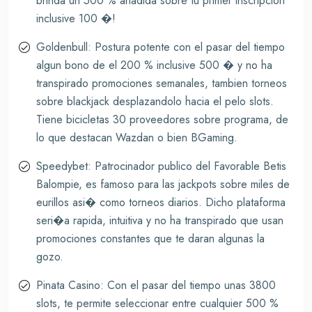
brinda un 500 % anadida sobre tu primer inscripcion
inclusive 100 �!
Goldenbull: Postura potente con el pasar del tiempo
algun bono de el 200 % inclusive 500 � y no ha
transpirado promociones semanales, tambien torneos
sobre blackjack desplazandolo hacia el pelo slots.
Tiene bicicletas 30 proveedores sobre programa, de
lo que destacan Wazdan o bien BGaming.
Speedybet: Patrocinador publico del Favorable Betis
Balompie, es famoso para las jackpots sobre miles de
eurillos asi� como torneos diarios. Dicho plataforma
seri�a rapida, intuitiva y no ha transpirado que usan
promociones constantes que te daran algunas la
gozo.
Pinata Casino: Con el pasar del tiempo unas 3800
slots, te permite seleccionar entre cualquier 500 %