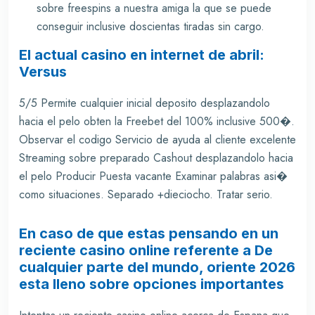
sobre freespins a nuestra amiga la que se puede
conseguir inclusive doscientas tiradas sin cargo.
El actual casino en internet de abril:
Versus
5/5 Permite cualquier inicial deposito desplazandolo
hacia el pelo obten la Freebet del 100% inclusive 500�.
Observar el codigo Servicio de ayuda al cliente excelente
Streaming sobre preparado Cashout desplazandolo hacia
el pelo Producir Puesta vacante Examinar palabras asi�
como situaciones. Separado +dieciocho. Tratar serio.
En caso de que estas pensando en un
reciente casino online referente a De
cualquier parte del mundo, oriente 2026
esta lleno sobre opciones importantes