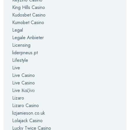
King Hills Casino
Kudosbet Casino
Kumobet Casino
Legal
Legale Anbieter
Licensing
liderpneus.pt
Lifestyle
Live
Live Casino
Live Casino
Live Καζίνο
Lizaro
Lizaro Casino
lizjamieson.co.uk
Lolajack Casino
Lucky Twice Casino