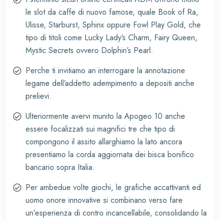
le slot da caffe di nuovo famose, quale Book of Ra,
Ulisse, Starburst, Sphinx oppure Fowl Play Gold, che
tipo di titoli come Lucky Lady’s Charm, Fairy Queen,
Mystic Secrets ovvero Dolphin’s Pearl.
Perche ti invitiamo an interrogare la annotazione
legame dell’addetto adempimento a depositi anche
prelievi.
Ulteriormente avervi munito la Apogeo 10 anche
essere focalizzati sui magnifici tre che tipo di
compongono il assito allarghiamo la lato ancora
presentiamo la corda aggiornata dei bisca bonifico
bancario sopra Italia.
Per ambedue volte giochi, le grafiche accattivanti ed
uomo onore innovative si combinano verso fare
un’esperienza di contro incancellabile, consolidando la