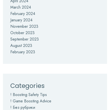
April 2024
March 2024
February 2024
January 2024
November 2023
October 2023
September 2023
August 2023
February 2023
Categories
! Boosting Safety Tips
! Game Boosting Advice
! Без рубрики