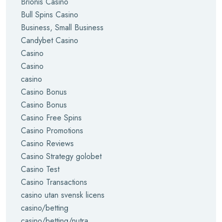
Brionis Casino
Bull Spins Casino
Business, Small Business
Candybet Casino
Casino
Casino
casino
Casino Bonus
Casino Bonus
Casino Free Spins
Casino Promotions
Casino Reviews
Casino Strategy golobet
Casino Test
Casino Transactions
casino utan svensk licens
casino/betting
casino/betting/nutra