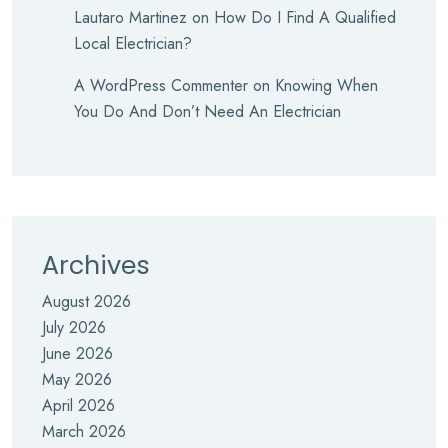
Lautaro Martinez
on
How Do I Find A Qualified
Local Electrician?
A WordPress Commenter
on
Knowing When
You Do And Don’t Need An Electrician
Archives
August 2026
July 2026
June 2026
May 2026
April 2026
March 2026