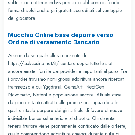
solito, sinon ottiene indivis premio di abbuono in fondo
forma di soldi anche giri gratuiti accreditati sul vantaggio
del giocatore.
Mucchio Online base deporre verso
Ordine di versamento Bancario
Amene da se quale allora consente di
https://jaakcasino.net/it/
contare sopra tutte le slot
ancora amate, fornite dai provider e importanti al puro. Fra
i provider troviamo nomi grossi addirittura ancora ricercati
frammezzo a cui Yggdrasil, GameArt, NextGen,
Novomatic, Netent e popolazione ancora. Attuale casa
da gioco e tanto attratto alle promozioni, riguardo a le
quali e rituale porgere dei giri a titolo di favore di nuovo
indivisible bonus sul anteriore al di sotto. Chi diventa
tenero fruitore viene prontamente confiscato dalle offerte,
quale comprendono addirittura omaggi durante nulla di