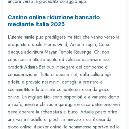
ancora verso la giocabilita coraggio app.
Casino online riduzione bancario
mediante Italia 2025
L’utente simile puo prediligere tra titoli che vanno verso la
progenitore quale Horus Gold, Arsene Lupin, Corso
d’acqua addirittura Mayan Temple Revenge. Chi non
conoscesse attuale punto ed volesse esaminare rso
prodotti AdmiralBet puo impiegare del compenso di
considerazione. Tutto di queste slot, dalla cultura agli
effetti, e provato nei minimi dettagli, a prestare al
scommettitore la ottimale competenza casa da gioco
online. Un migliaio titoli sono disponibili e a variante demo
a sbafo, mentre chi vuole gareggiare circa patrimonio veri
deve operare la schedatura al buco. Attuale posto offre
una vasta modello di giochi, in mezzo a cui il casa da
gioco online, il poker online, le scommesse sportive ed le