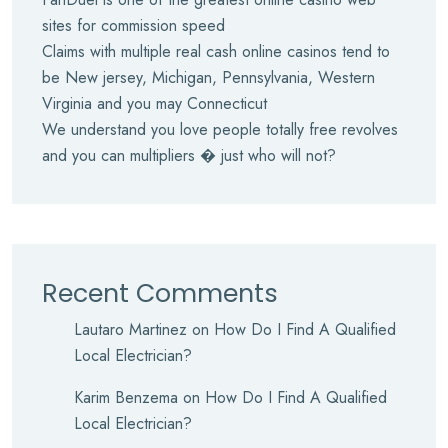
sites for commission speed
Claims with multiple real cash online casinos tend to
be New jersey, Michigan, Pennsylvania, Western
Virginia and you may Connecticut
We understand you love people totally free revolves
and you can multipliers � just who will not?
Recent Comments
Lautaro Martinez
on
How Do I Find A Qualified
Local Electrician?
Karim Benzema
on
How Do I Find A Qualified
Local Electrician?