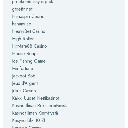
greekembassy.org.uk
gtbetfr net
Hahaspin Casino
hanami.se
HeavyBet Casino
High Roller
HitMate88 Casino
House Reapir
Ice Fishing Game
Iwinfortune
Jackpot Bob
Jeux d’Argent
Julius Casino
Kaikki Uudet Nettikasinot
Kasino Ilman Rekisteröitymistä
Kasinot Ilman Kierrätystä
Kasyno Blik 10 Zł
Keyzino Casino