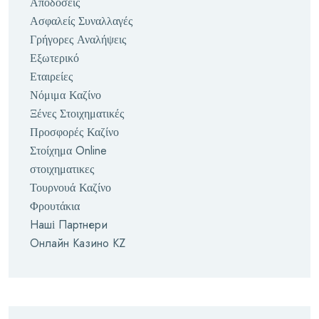
Αποδόσεις
Ασφαλείς Συναλλαγές
Γρήγορες Αναλήψεις
Εξωτερικό
Εταιρείες
Νόμιμα Καζίνο
Ξένες Στοιχηματικές
Προσφορές Καζίνο
Στοίχημα Online
στοιχηματικες
Τουρνουά Καζίνο
Φρουτάκια
Наші Партнери
Онлайн Казино KZ