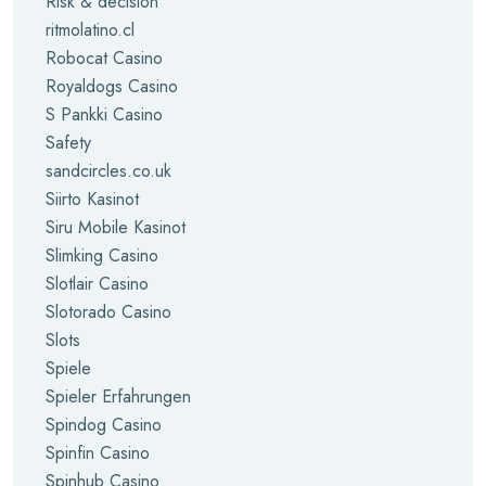
Risk & decision
ritmolatino.cl
Robocat Casino
Royaldogs Casino
S Pankki Casino
Safety
sandcircles.co.uk
Siirto Kasinot
Siru Mobile Kasinot
Slimking Casino
Slotlair Casino
Slotorado Casino
Slots
Spiele
Spieler Erfahrungen
Spindog Casino
Spinfin Casino
Spinhub Casino