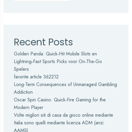
Recent Posts
Golden Panda: Quick‑Hit Mobile Slots en
Lightning‑Fast Sports Picks voor On‑The‑Go
Spelers
favorite article 362212
Long-Term Consequences of Unmanaged Gambling
Addiction
Oscar Spin Casino: Quick‑Fire Gaming for the
Modern Player
Volte migliori siti di casa da gioco online mediante
Italia sono quelli mediante licenza ADM (anzi
AAMS)