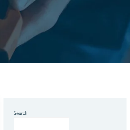
Search