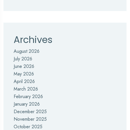
Archives
August 2026
July 2026
June 2026
May 2026
April 2026
March 2026
February 2026
January 2026
December 2025
November 2025
October 2025