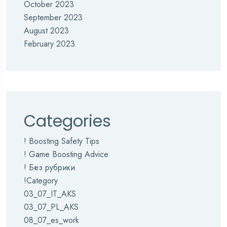
October 2023
September 2023
August 2023
February 2023
Categories
! Boosting Safety Tips
! Game Boosting Advice
! Без рубрики
!Category
03_07_IT_AKS
03_07_PL_AKS
08_07_es_work