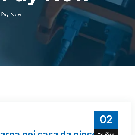
so Pay Now
02
larna nei casa da gioco
Apr,2026