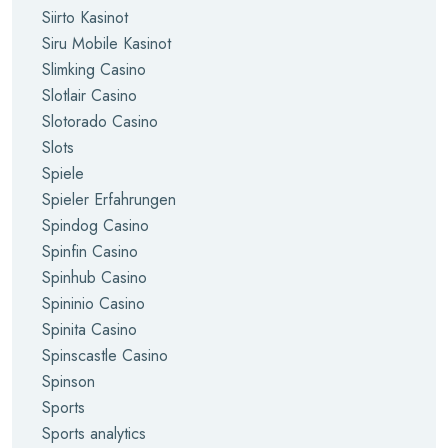
Siirto Kasinot
Siru Mobile Kasinot
Slimking Casino
Slotlair Casino
Slotorado Casino
Slots
Spiele
Spieler Erfahrungen
Spindog Casino
Spinfin Casino
Spinhub Casino
Spininio Casino
Spinita Casino
Spinscastle Casino
Spinson
Sports
Sports analytics