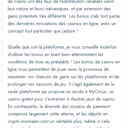
de casino ont des taux de redistribution variables selon
leur nature et leurs mécaniques, et par extension des
gains potentiels très différents. Les bonus crab font partie
des dernières innovations des casinos en ligne, avec un
concept tout particulier que j’adore !
Quelle que soit la plateforme, je vous conseille toutefois
d’utiliser les bonus en lisant bien attentivement les
conditions de mise au préalable ! Les bonus de casino en
ligne vous permettent de jouer avec la promesse de
maximiser vos chances de gains sur les plateformes et de
prolonger vos sessions de jeu. Il s’agit également de la
seule plateforme qui propose un accès à MyCircus, un
casino gratuit pour s’entraîner à d’autres jeux de casino.
En contrepartie, la diversité des moyens de paiement
compense largement cette attente, et les dépôts en
crypto-monnaies sont un véritable plus, même si cela