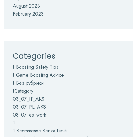
August 2023
February 2023
Categories
! Boosting Safety Tips
! Game Boosting Advice
! Без рубрики
!Category
03_07_IT_AKS
03_07_PL_AKS
08_07_es_work
1
1 Scommesse Senza Limiti