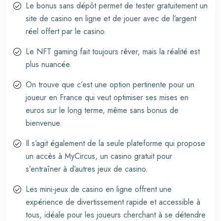
Le bonus sans dépôt permet de tester gratuitement un
site de casino en ligne et de jouer avec de l’argent
réel offert par le casino.
Le NFT gaming fait toujours rêver, mais la réalité est
plus nuancée.
On trouve que c’est une option pertinente pour un
joueur en France qui veut optimiser ses mises en
euros sur le long terme, même sans bonus de
bienvenue.
Il s’agit également de la seule plateforme qui propose
un accès à MyCircus, un casino gratuit pour
s’entraîner à d’autres jeux de casino.
Les mini-jeux de casino en ligne offrent une
expérience de divertissement rapide et accessible à
tous, idéale pour les joueurs cherchant à se détendre