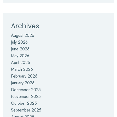
Archives
August 2026
July 2026
June 2026
May 2026
April 2026
March 2026
February 2026
January 2026
December 2025
November 2025
October 2025
September 2025
August 2025