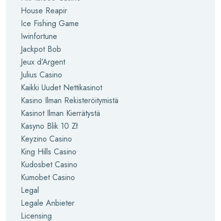
House Reapir
Ice Fishing Game
Iwinfortune
Jackpot Bob
Jeux d’Argent
Julius Casino
Kaikki Uudet Nettikasinot
Kasino Ilman Rekisteröitymistä
Kasinot Ilman Kierrätystä
Kasyno Blik 10 Zł
Keyzino Casino
King Hills Casino
Kudosbet Casino
Kumobet Casino
Legal
Legale Anbieter
Licensing