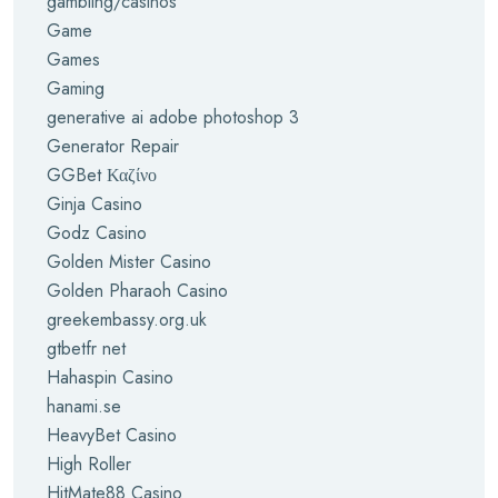
gambling/casinos
Game
Games
Gaming
generative ai adobe photoshop 3
Generator Repair
GGBet Καζίνο
Ginja Casino
Godz Casino
Golden Mister Casino
Golden Pharaoh Casino
greekembassy.org.uk
gtbetfr net
Hahaspin Casino
hanami.se
HeavyBet Casino
High Roller
HitMate88 Casino