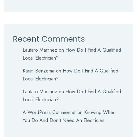
Recent Comments
Lautaro Martinez
on
How Do I Find A Qualified
Local Electrician?
Karim Benzema
on
How Do I Find A Qualified
Local Electrician?
Lautaro Martinez
on
How Do I Find A Qualified
Local Electrician?
A WordPress Commenter
on
Knowing When
You Do And Don’t Need An Electrician