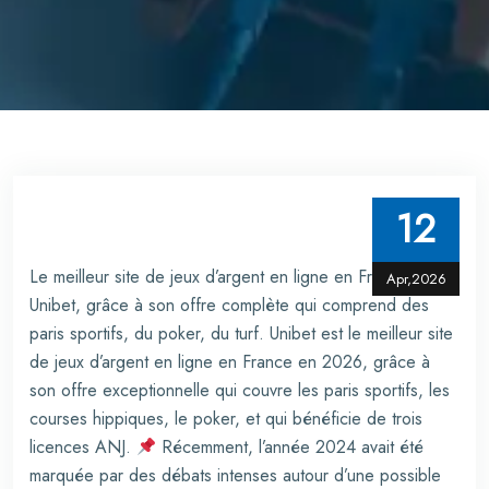
12
Le meilleur site de jeux d’argent en ligne en France est
Apr,2026
Unibet, grâce à son offre complète qui comprend des
paris sportifs, du poker, du turf. Unibet est le meilleur site
de jeux d’argent en ligne en France en 2026, grâce à
son offre exceptionnelle qui couvre les paris sportifs, les
courses hippiques, le poker, et qui bénéficie de trois
licences ANJ.
Récemment, l’année 2024 avait été
marquée par des débats intenses autour d’une possible