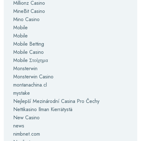
Millionz Casino
MineBit Casino
Mino Casino
Mobile
Mobile
Mobile Betting
Mobile Casino
Mobile Στοίχημα
Monsterwin
Monsterwin Casino
montanachina.cl
mystake
Nejlepší Mezinárodní Casina Pro Čechy
Nettikasino Ilman Kierrätystä
New Casino
news
nimbnet.com