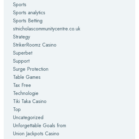
Sports
Sports analytics
Sports Betting
stnicholascommunitycentre.co.uk
Strategy
StrikerRoomz Casino
Superbet
Support
Surge Protection
Table Games
Tax Free
Technologie
Tiki Taka Casino
Top
Uncategorized
Unforgettable Goals from
Union Jackpots Casino