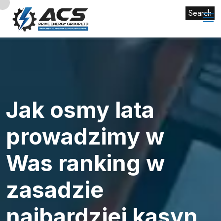
Search
Jak osmy lata
prowadzimy w
Was ranking w
zasadzie
najbardziej kasyn,