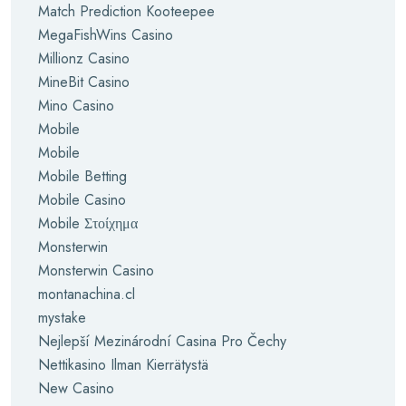
Match Prediction Kooteepee
MegaFishWins Casino
Millionz Casino
MineBit Casino
Mino Casino
Mobile
Mobile
Mobile Betting
Mobile Casino
Mobile Στοίχημα
Monsterwin
Monsterwin Casino
montanachina.cl
mystake
Nejlepší Mezinárodní Casina Pro Čechy
Nettikasino Ilman Kierrätystä
New Casino