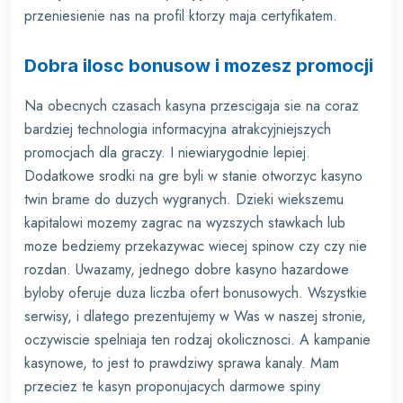
przeniesienie nas na profil ktorzy maja certyfikatem.
Dobra ilosc bonusow i mozesz promocji
Na obecnych czasach kasyna przescigaja sie na coraz
bardziej technologia informacyjna atrakcyjniejszych
promocjach dla graczy. I niewiarygodnie lepiej.
Dodatkowe srodki na gre byli w stanie otworzyc
kasyno
twin
brame do duzych wygranych. Dzieki wiekszemu
kapitalowi mozemy zagrac na wyzszych stawkach lub
moze bedziemy przekazywac wiecej spinow czy czy nie
rozdan. Uwazamy, jednego dobre kasyno hazardowe
byloby oferuje duza liczba ofert bonusowych. Wszystkie
serwisy, i dlatego prezentujemy w Was w naszej stronie,
oczywiscie spelniaja ten rodzaj okolicznosci. A kampanie
kasynowe, to jest to prawdziwy sprawa kanaly. Mam
przeciez te kasyn proponujacych darmowe spiny