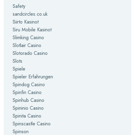
Safety
sandcircles.co.uk
Siirto Kasinot
Siru Mobile Kasinot
Slimking Casino
Slotlair Casino
Slotorado Casino
Slots
Spiele
Spieler Erfahrungen
Spindog Casino
Spinfin Casino
Spinhub Casino
Spininio Casino
Spinita Casino
Spinscastle Casino
Spinson