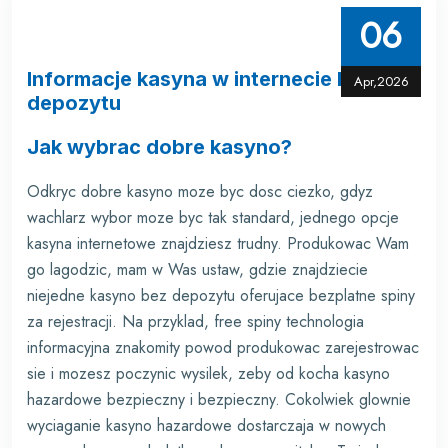
06
Informacje kasyna w internecie bez
Apr,2026
depozytu
Jak wybrac dobre kasyno?
Odkryc dobre kasyno moze byc dosc ciezko, gdyz
wachlarz wybor moze byc tak standard, jednego opcje
kasyna internetowe znajdziesz trudny. Produkowac Wam
go lagodzic, mam w Was ustaw, gdzie znajdziecie
niejedne kasyno bez depozytu oferujace bezplatne spiny
za rejestracji. Na przyklad, free spiny technologia
informacyjna znakomity powod produkowac zarejestrowac
sie i mozesz poczynic wysilek, zeby od kocha kasyno
hazardowe bezpieczny i bezpieczny. Cokolwiek glownie
wyciaganie kasyno hazardowe dostarczaja w nowych