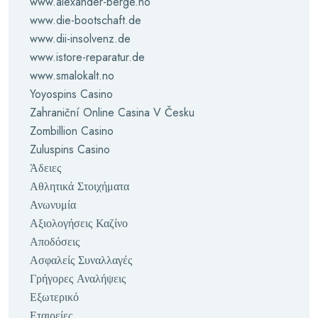
www.alexander-berge.no
www.die-bootschaft.de
www.dii-insolvenz.de
www.istore-reparatur.de
www.smalokalt.no
Yoyospins Casino
Zahraniční Online Casina V Česku
Zombillion Casino
Zuluspins Casino
Άδειες
Αθλητικά Στοιχήματα
Ανωνυμία
Αξιολογήσεις Καζίνο
Αποδόσεις
Ασφαλείς Συναλλαγές
Γρήγορες Αναλήψεις
Εξωτερικό
Εταιρείες