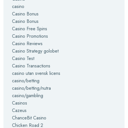
casino
Casino Bonus
Casino Bonus
Casino Free Spins
Casino Promotions
Casino Reviews
Casino Strategy golobet
Casino Test
Casino Transactions
casino utan svensk licens
casino/betting
casino/betting/nutra
casino/gambling
Casinos
Cazeus
ChanceBit Casino
Chicken Road 2