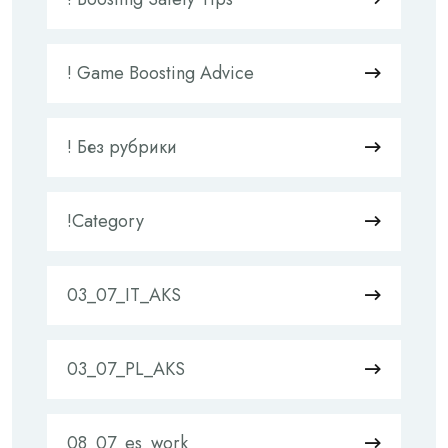
! Game Boosting Advice
! Без рубрики
!Category
03_07_IT_AKS
03_07_PL_AKS
08_07_es_work