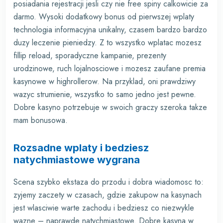
posiadania rejestracji jesli czy nie free spiny calkowicie za
darmo. Wysoki dodatkowy bonus od pierwszej wplaty
technologia informacyjna unikalny, czasem bardzo bardzo
duzy leczenie pieniedzy. Z to wszystko wplatac mozesz
fillip reload, sporadyczne kampanie, prezenty
urodzinowe, ruch lojalnosciowe i mozesz zaufane premia
kasynowe w highrollerow. Na przyklad, oni prawdziwy
wazyc strumienie, wszystko to samo jedno jest pewne.
Dobre kasyno potrzebuje w swoich graczy szeroka takze
mam bonusowa.
Rozsadne wplaty i bedziesz
natychmiastowe wygrana
Scena szybko ekstaza do przodu i dobra wiadomosc to:
zyjemy zaczety w czasach, gdzie zakupow na kasynach
jest wlasciwie warte zachodu i bedziesz co niezwykle
wazne – naprawde natychmiastowe. Dobre kasyna w