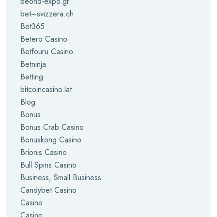
beond-expo.gr
bet–svizzera.ch
Bet365
Betero Casino
Betfouru Casino
Betninja
Betting
bitcoincasino.lat
Blog
Bonus
Bonus Crab Casino
Bonuskong Casino
Brionis Casino
Bull Spins Casino
Business, Small Business
Candybet Casino
Casino
Casino