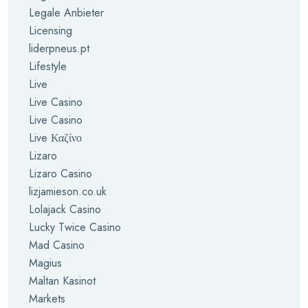
Legale Anbieter
Licensing
liderpneus.pt
Lifestyle
Live
Live Casino
Live Casino
Live Καζίνο
Lizaro
Lizaro Casino
lizjamieson.co.uk
Lolajack Casino
Lucky Twice Casino
Mad Casino
Magius
Maltan Kasinot
Markets