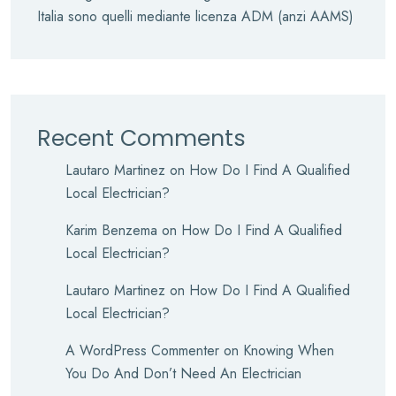
Italia sono quelli mediante licenza ADM (anzi AAMS)
Recent Comments
Lautaro Martinez
on
How Do I Find A Qualified
Local Electrician?
Karim Benzema
on
How Do I Find A Qualified
Local Electrician?
Lautaro Martinez
on
How Do I Find A Qualified
Local Electrician?
A WordPress Commenter
on
Knowing When
You Do And Don’t Need An Electrician