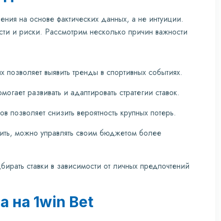
ения на основе фактических данных, а не интуиции.
сти и риски. Рассмотрим несколько причин важности
 позволяет выявить тренды в спортивных событиях.
огает развивать и адаптировать стратегии ставок.
в позволяет снизить вероятность крупных потерь.
вить, можно управлять своим бюджетом более
бирать ставки в зависимости от личных предпочтений
 на 1win Bet