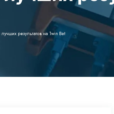
лучших результатов на 1win Bet