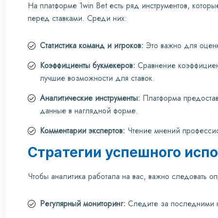
На платформе 1win Bet есть ряд инструментов, которы
перед ставками. Среди них:
Статистика команд и игроков:
Это важно для оценк
Коэффициенты букмекеров:
Сравнение коэффициент
лучшие возможности для ставок.
Аналитические инструменты:
Платформа предоставл
данные в наглядной форме.
Комментарии экспертов:
Чтение мнений профессио
Стратегии успешного исп
Чтобы аналитика работала на вас, важно следовать о
Регулярный мониторинг:
Следите за последними н