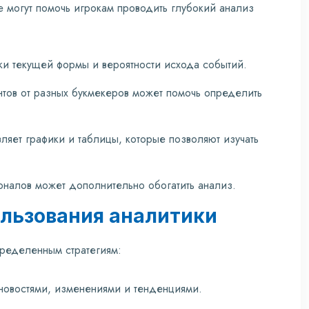
е могут помочь игрокам проводить глубокий анализ
и текущей формы и вероятности исхода событий.
ов от разных букмекеров может помочь определить
яет графики и таблицы, которые позволяют изучать
налов может дополнительно обогатить анализ.
ользования аналитики
пределенным стратегиям:
овостями, изменениями и тенденциями.