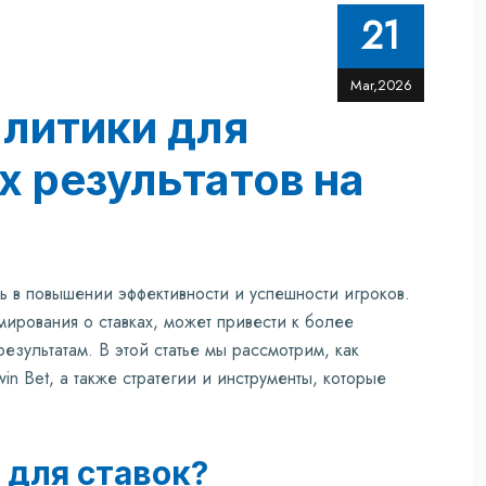
21
Mar,2026
литики для
 результатов на
ь в повышении эффективности и успешности игроков.
ирования о ставках, может привести к более
зультатам. В этой статье мы рассмотрим, как
in Bet, а также стратегии и инструменты, которые
 для ставок?