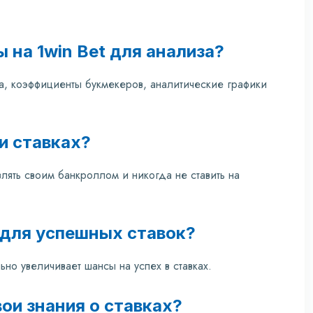
 на 1win Bet для анализа?
ка, коэффициенты букмекеров, аналитические графики
и ставках?
лять своим банкроллом и никогда не ставить на
 для успешных ставок?
ьно увеличивает шансы на успех в ставках.
вои знания о ставках?