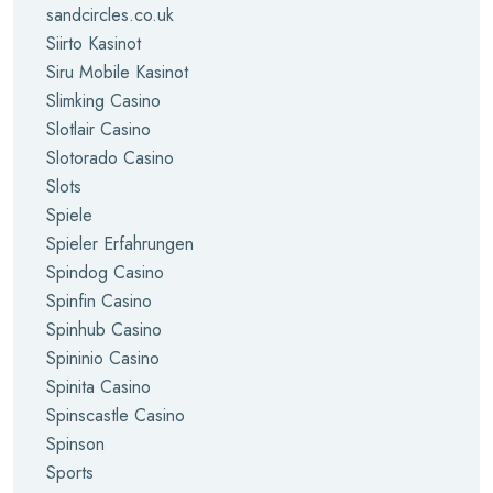
sandcircles.co.uk
Siirto Kasinot
Siru Mobile Kasinot
Slimking Casino
Slotlair Casino
Slotorado Casino
Slots
Spiele
Spieler Erfahrungen
Spindog Casino
Spinfin Casino
Spinhub Casino
Spininio Casino
Spinita Casino
Spinscastle Casino
Spinson
Sports