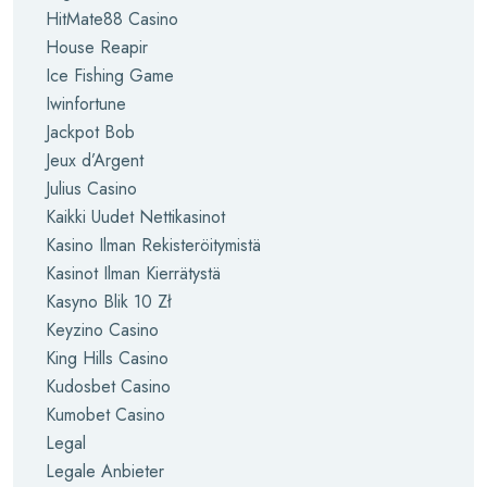
HitMate88 Casino
House Reapir
Ice Fishing Game
Iwinfortune
Jackpot Bob
Jeux d’Argent
Julius Casino
Kaikki Uudet Nettikasinot
Kasino Ilman Rekisteröitymistä
Kasinot Ilman Kierrätystä
Kasyno Blik 10 Zł
Keyzino Casino
King Hills Casino
Kudosbet Casino
Kumobet Casino
Legal
Legale Anbieter