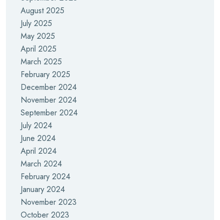
August 2025
July 2025
May 2025
April 2025
March 2025
February 2025
December 2024
November 2024
September 2024
July 2024
June 2024
April 2024
March 2024
February 2024
January 2024
November 2023
October 2023