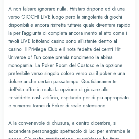
A non falsare ignorare nulla, Hitstars dispone ed di una
verso GIOCHI LIVE luogo pero la singolarita di giochi
disponibili e ancora ristretta tuttavia quale diventera rapido
la per l’aggiunta di completa ancora inento al atto come i
tavoli LIVE
lottoland casino
sono all’istante dentro al
casino. Il Privilege Club e il nota fedelta dei centri Hit
Universe of Fun come premia nondimeno la abima
monogamia. La Poker Room del Costoso e la opzione
preferibile verso singolo coloro verso cui il poker e una
dolore anche certain passatempo. Quotidianamente
dell’vita offre in realta la opzione di giocare alle
cosiddette cash artificio, ospitando per di piu appropriato
e numerosi tornei di Poker di reale estensione.
A la convenevole di chiusura, a centro dicembre, si
accendera personaggio spettacolo di luci per entrambe le