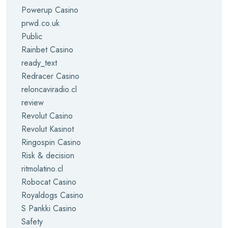
Powerup Casino
prwd.co.uk
Public
Rainbet Casino
ready_text
Redracer Casino
reloncaviradio.cl
review
Revolut Casino
Revolut Kasinot
Ringospin Casino
Risk & decision
ritmolatino.cl
Robocat Casino
Royaldogs Casino
S Pankki Casino
Safety