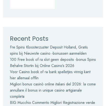
Recent Posts
Fre Spins Kloosterzuster Deposit Holland, Gratis
spins bij Nieuwste casino -bonussen aanmelden
100 Free book of ra slot geen deposito -bonus Spins
Behalve Stortin bij Online Casino’s 2026
Voor Casino book of ra bank spelletjes vinnig kant
hier allemaal offlin
Migliori bonus casinò online italiani del 2026: la come
annullare il bonus in unique casino artigianale
completa
BIG Mucchio Commento Migliori Registrazione verde