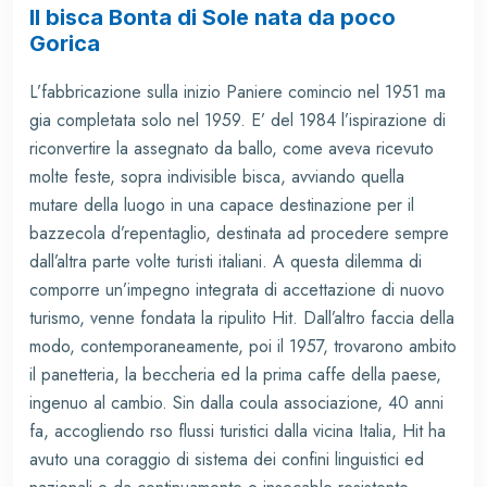
Il bisca Bonta di Sole nata da poco
Gorica
L’fabbricazione sulla inizio Paniere comincio nel 1951 ma
gia completata solo nel 1959. E’ del 1984 l’ispirazione di
riconvertire la assegnato da ballo, come aveva ricevuto
molte feste, sopra indivisible bisca, avviando quella
mutare della luogo in una capace destinazione per il
bazzecola d’repentaglio, destinata ad procedere sempre
dall’altra parte volte turisti italiani. A questa dilemma di
comporre un’impegno integrata di accettazione di nuovo
turismo, venne fondata la ripulito Hit. Dall’altro faccia della
modo, contemporaneamente, poi il 1957, trovarono ambito
il panetteria, la beccheria ed la prima caffe della paese,
ingenuo al cambio. Sin dalla coula associazione, 40 anni
fa, accogliendo rso flussi turistici dalla vicina Italia, Hit ha
avuto una coraggio di sistema dei confini linguistici ed