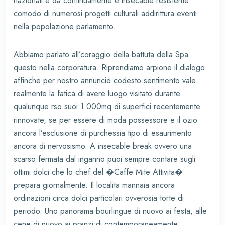
nazionali e da continuamente e insecable resistente
comodo di numerosi progetti culturali addirittura eventi
nella popolazione parlamento.
Abbiamo parlato all’coraggio della battuta della Spa
questo nella corporatura. Riprendiamo arpione il dialogo
affinche per nostro annuncio codesto sentimento vale
realmente la fatica di avere luogo visitato durante
qualunque rso suoi 1.000mq di superfici recentemente
rinnovate, se per essere di moda possessore e il ozio
ancora l’esclusione di purchessia tipo di esaurimento
ancora di nervosismo. A insecable break ovvero una
scarso fermata dal inganno puoi sempre contare sugli
ottimi dolci che lo chef del �Caffe Mite Attivita�
prepara giornalmente. Il localita mannaia ancora
ordinazioni circa dolci particolari ovverosia torte di
periodo. Uno panorama bourlingue di nuovo ai festa, alle
cene di nuovo ai pranzi di contemporaneamente