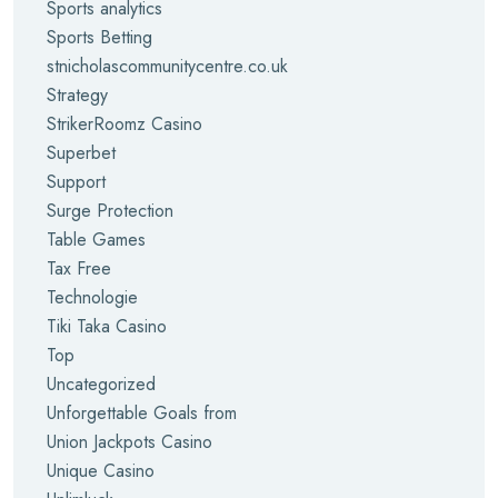
Sports analytics
Sports Betting
stnicholascommunitycentre.co.uk
Strategy
StrikerRoomz Casino
Superbet
Support
Surge Protection
Table Games
Tax Free
Technologie
Tiki Taka Casino
Top
Uncategorized
Unforgettable Goals from
Union Jackpots Casino
Unique Casino