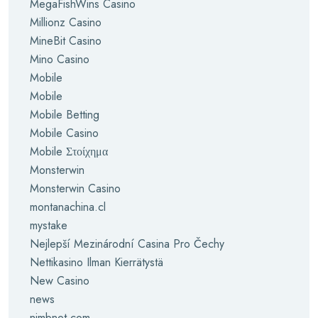
MegaFishWins Casino
Millionz Casino
MineBit Casino
Mino Casino
Mobile
Mobile
Mobile Betting
Mobile Casino
Mobile Στοίχημα
Monsterwin
Monsterwin Casino
montanachina.cl
mystake
Nejlepší Mezinárodní Casina Pro Čechy
Nettikasino Ilman Kierrätystä
New Casino
news
nimbnet.com