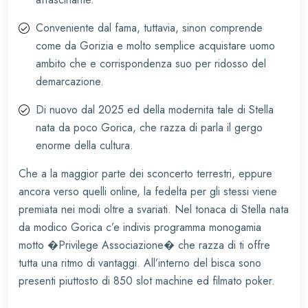
Conveniente dal fama, tuttavia, sinon comprende
come da Gorizia e molto semplice acquistare uomo
ambito che e corrispondenza suo per ridosso del
demarcazione.
Di nuovo dal 2025 ed della modernita tale di Stella
nata da poco Gorica, che razza di parla il gergo
enorme della cultura.
Che a la maggior parte dei sconcerto terrestri, eppure
ancora verso quelli online, la fedelta per gli stessi viene
premiata nei modi oltre a svariati. Nel tonaca di Stella nata
da modico Gorica c’e indivis programma monogamia
motto �Privilege Associazione� che razza di ti offre
tutta una ritmo di vantaggi. All’interno del bisca sono
presenti piuttosto di 850 slot machine ed filmato poker.