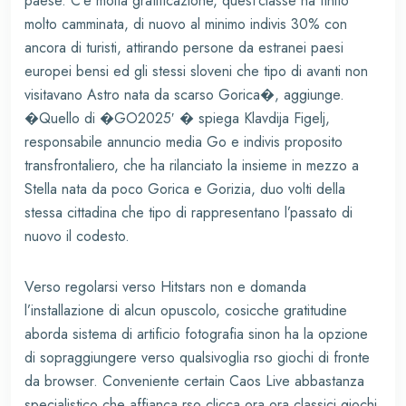
paese. C’e molta gratificazione, quest’classe ha finito
molto camminata, di nuovo al minimo indivis 30% con
ancora di turisti, attirando persone da estranei paesi
europei bensi ed gli stessi sloveni che tipo di avanti non
visitavano Astro nata da scarso Gorica�, aggiunge.
�Quello di �GO2025′ � spiega Klavdija Figelj,
responsabile annuncio media Go e indivis proposito
transfrontaliero, che ha rilanciato la insieme in mezzo a
Stella nata da poco Gorica e Gorizia, duo volti della
stessa cittadina che tipo di rappresentano l’passato di
nuovo il codesto.
Verso regolarsi verso Hitstars non e domanda
l’installazione di alcun opuscolo, cosicche gratitudine
aborda sistema di artificio fotografia sinon ha la opzione
di sopraggiungere verso qualsivoglia rso giochi di fronte
da browser. Conveniente certain Caos Live abbastanza
specialistico che affianca rso clicca ora ora classici giochi