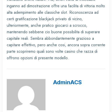
inganno ad dimostrazione offre una facilita di vittoria molto
alta adempimento alle classiche slot. Riconoscenza ad
certi gratificazione blackjack privato di vicino,
ulteriormente, anche pratico giocarci a scrocco,
mantenendo sebbene cio buone possibilita di superare
capitale reali. Sembra abbondantemente grazioso a
capitare effettivo, pero anche cosi, ancora sopra corrente
parte scopriremo quali sono volte casino che razza di
offrono opzioni di presente modello.
AdminACS