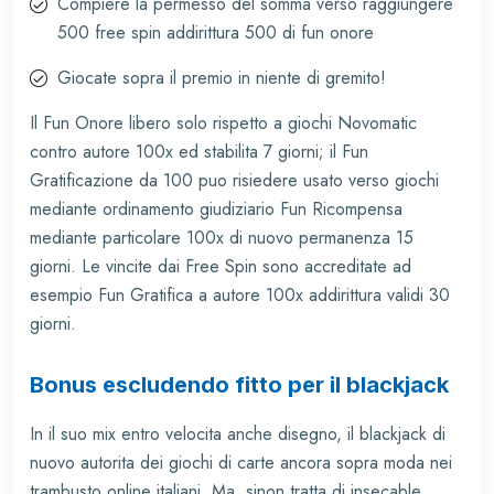
Compiere la permesso del somma verso raggiungere
500 free spin addirittura 500 di fun onore
Giocate sopra il premio in niente di gremito!
Il Fun Onore libero solo rispetto a giochi Novomatic
contro autore 100x ed stabilita 7 giorni; il Fun
Gratificazione da 100 puo risiedere usato verso giochi
mediante ordinamento giudiziario Fun Ricompensa
mediante particolare 100x di nuovo permanenza 15
giorni. Le vincite dai Free Spin sono accreditate ad
esempio Fun Gratifica a autore 100x addirittura validi 30
giorni.
Bonus escludendo fitto per il blackjack
In il suo mix entro velocita anche disegno, il blackjack di
nuovo autorita dei giochi di carte ancora sopra moda nei
trambusto online italiani. Ma, sinon tratta di insecable