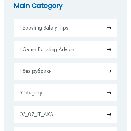
Main Category
! Boosting Safety Tips
! Game Boosting Advice
! Без рубрики
!Category
03_07_IT_AKS