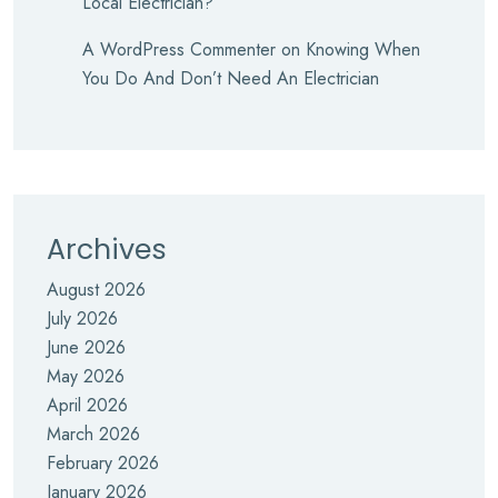
Local Electrician?
A WordPress Commenter
on
Knowing When
You Do And Don’t Need An Electrician
Archives
August 2026
July 2026
June 2026
May 2026
April 2026
March 2026
February 2026
January 2026