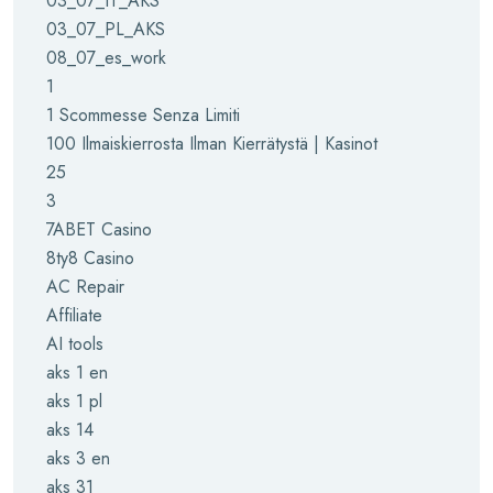
03_07_IT_AKS
03_07_PL_AKS
08_07_es_work
1
1 Scommesse Senza Limiti
100 Ilmaiskierrosta Ilman Kierrätystä | Kasinot
25
3
7ABET Casino
8ty8 Casino
AC Repair
Affiliate
AI tools
aks 1 en
aks 1 pl
aks 14
aks 3 en
aks 31