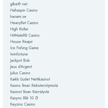
gtbetfr net
Hahaspin Casino
hanami.se
HeavyBet Casino
High Roller
HitMate88 Casino
House Reapir
Ice Fishing Game
Iwinfortune
Jackpot Bob
Jeux d’Argent
Julius Casino
Kaikki Uudet Nettikasinot
Kasino Ilman Rekisteröitymistä
Kasinot Ilman Kierrätystä
Kasyno Blik 10 Zł
Keyzino Casino