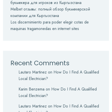
букмекера для игроков из Кыргызстана
Melbet отзывы: полный обзор букмекерской
компании для Кыргызстана
Los discernimiento para poder elegir cotas de
maquinas tragamonedas en internet sites
Recent Comments
Lautaro Martinez
on
How Do I Find A Qualified
Local Electrician?
Karim Benzema
on
How Do I Find A Qualified
Local Electrician?
Lautaro Martinez
on
How Do I Find A Qualified