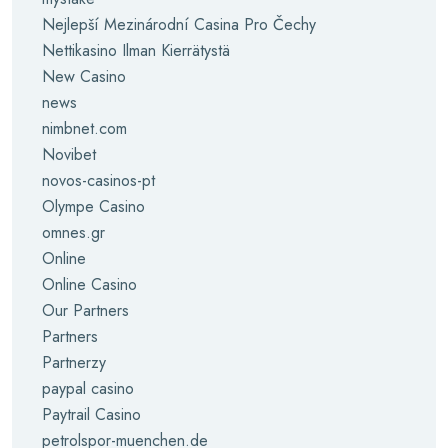
Nejlepší Mezinárodní Casina Pro Čechy
Nettikasino Ilman Kierrätystä
New Casino
news
nimbnet.com
Novibet
novos-casinos-pt
Olympe Casino
omnes.gr
Online
Online Casino
Our Partners
Partners
Partnerzy
paypal casino
Paytrail Casino
petrolspor-muenchen.de