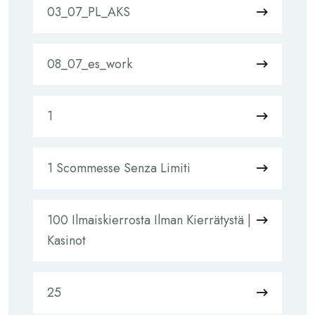
03_07_PL_AKS
08_07_es_work
1
1 Scommesse Senza Limiti
100 Ilmaiskierrosta Ilman Kierrätystä |
Kasinot
25