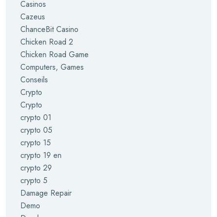
Casinos
Cazeus
ChanceBit Casino
Chicken Road 2
Chicken Road Game
Computers, Games
Conseils
Crypto
Crypto
crypto 01
crypto 05
crypto 15
crypto 19 en
crypto 29
crypto 5
Damage Repair
Demo