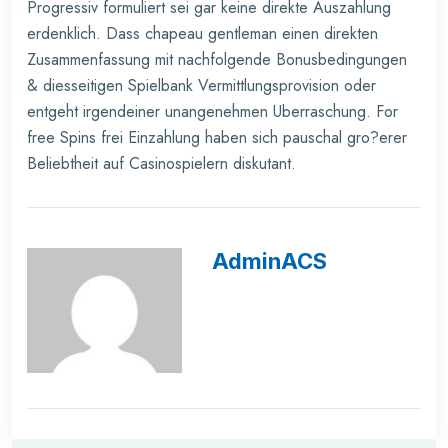
Progressiv formuliert sei gar keine direkte Auszahlung
erdenklich. Dass chapeau gentleman einen direkten
Zusammenfassung mit nachfolgende Bonusbedingungen
& diesseitigen Spielbank Vermittlungsprovision oder
entgeht irgendeiner unangenehmen Uberraschung. For
free Spins frei Einzahlung haben sich pauschal gro?erer
Beliebtheit auf Casinospielern diskutant.
AdminACS