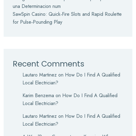
una Determinacion num
SawSpin Casino: Quick‑Fire Slots and Rapid Roulette
for Pulse‑Pounding Play
Recent Comments
Lautaro Martinez
on
How Do I Find A Qualified
Local Electrician?
Karim Benzema
on
How Do I Find A Qualified
Local Electrician?
Lautaro Martinez
on
How Do I Find A Qualified
Local Electrician?