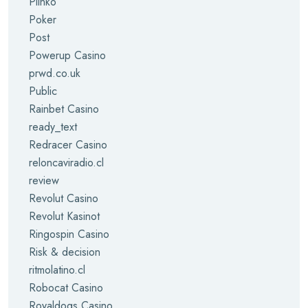
Plinko
Poker
Post
Powerup Casino
prwd.co.uk
Public
Rainbet Casino
ready_text
Redracer Casino
reloncaviradio.cl
review
Revolut Casino
Revolut Kasinot
Ringospin Casino
Risk & decision
ritmolatino.cl
Robocat Casino
Royaldogs Casino