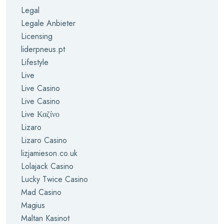
Legal
Legale Anbieter
Licensing
liderpneus.pt
Lifestyle
Live
Live Casino
Live Casino
Live Καζίνο
Lizaro
Lizaro Casino
lizjamieson.co.uk
Lolajack Casino
Lucky Twice Casino
Mad Casino
Magius
Maltan Kasinot