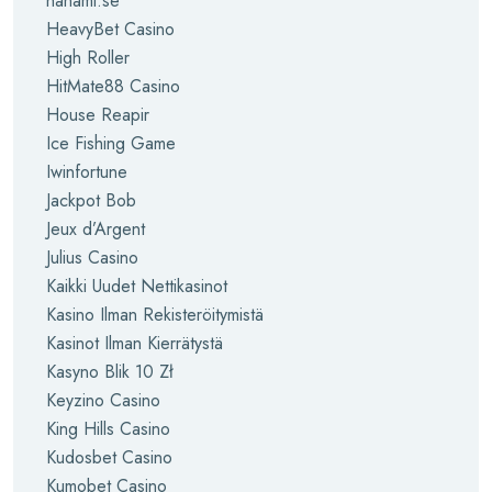
hanami.se
HeavyBet Casino
High Roller
HitMate88 Casino
House Reapir
Ice Fishing Game
Iwinfortune
Jackpot Bob
Jeux d’Argent
Julius Casino
Kaikki Uudet Nettikasinot
Kasino Ilman Rekisteröitymistä
Kasinot Ilman Kierrätystä
Kasyno Blik 10 Zł
Keyzino Casino
King Hills Casino
Kudosbet Casino
Kumobet Casino