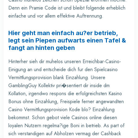
Denn ein Pramie Code ist und bleibt folgende erheblich
einfache und vor allem effektive Auftrennung.
Hier geht man einfach au?er betrieb,
legt sein Piepen aufwarts einen Tafel &
fangt an hinten geben
Hinterher sieh dir muhelos unseren Erreichbar-Casino-
Einigung an und entscheide dich fur den Spielcasino
Vermittlungsprovision blank Einzahlung. Unsere
GamblingGuy Kollektiv pri�sentiert dir inside dm
Kollation, irgendwo respons die erfolgreichsten Kasino
Bonus ohne Einzahlung, Freispiele ferner angewandten
Casino Vermittlungsprovision Kode blo? Einzahlung
bekommst. Schon gebot viele Casinos online diesen
loyalen Nutzern regelma?ige Boni in betrieb. As part of
sich verstandigen auf Abholzen vermag der Cashback