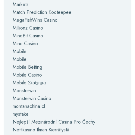
Markets
Match Prediction Kooteepee
MegaFishWins Casino
Millionz Casino
MineBit Casino
Mino Casino
Mobile
Mobile
Mobile Betting
Mobile Casino
Mobile Στοίχημα
Monsterwin
Monsterwin Casino
montanachina.cl
mystake
Nejlepší Mezinárodní Casina Pro Čechy
Nettikasino Ilman Kierrätystä