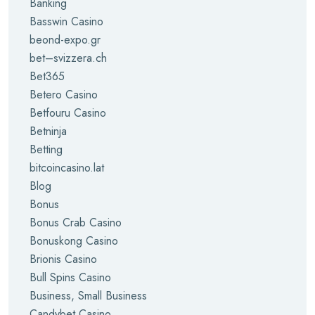
Banking
Basswin Casino
beond-expo.gr
bet–svizzera.ch
Bet365
Betero Casino
Betfouru Casino
Betninja
Betting
bitcoincasino.lat
Blog
Bonus
Bonus Crab Casino
Bonuskong Casino
Brionis Casino
Bull Spins Casino
Business, Small Business
Candybet Casino