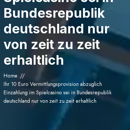
Bundesrepublik
deutschland nur
von zeit zu zeit
erhaltlich
Home
Ihr 10 Euro Vermittlungsprovision abzuglich
Einzahlung im Spielcasino sei in Bundesrepublik
deutschland nur von zeit zu zeit erhaltlich