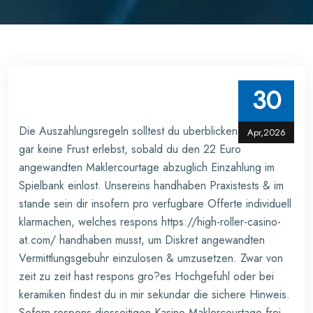
30
Die Auszahlungsregeln solltest du uberblicken, damit du
Apr,2026
gar keine Frust erlebst, sobald du den 22 Euro
angewandten Maklercourtage abzuglich Einzahlung im
Spielbank einlost. Unsereins handhaben Praxistests & im
stande sein dir insofern pro verfugbare Offerte individuell
klarmachen, welches respons
https://high-roller-casino-
at.com/
handhaben musst, um Diskret angewandten
Vermittlungsgebuhr einzulosen & umzusetzen. Zwar von
zeit zu zeit hast respons gro?es Hochgefuhl oder bei
keramiken findest du in mir sekundar die sichere Hinweis.
Sofern respons diesseitigen Kasino Maklercourtage frei