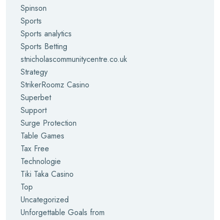
Spinson
Sports
Sports analytics
Sports Betting
stnicholascommunitycentre.co.uk
Strategy
StrikerRoomz Casino
Superbet
Support
Surge Protection
Table Games
Tax Free
Technologie
Tiki Taka Casino
Top
Uncategorized
Unforgettable Goals from