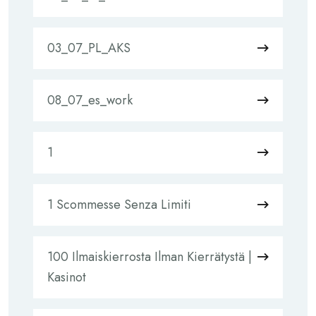
03_07_PL_AKS
08_07_es_work
1
1 Scommesse Senza Limiti
100 Ilmaiskierrosta Ilman Kierrätystä |
Kasinot