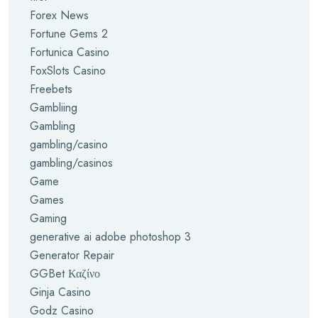
Forex News
Fortune Gems 2
Fortunica Casino
FoxSlots Casino
Freebets
Gambliing
Gambling
gambling/casino
gambling/casinos
Game
Games
Gaming
generative ai adobe photoshop 3
Generator Repair
GGBet Καζίνο
Ginja Casino
Godz Casino