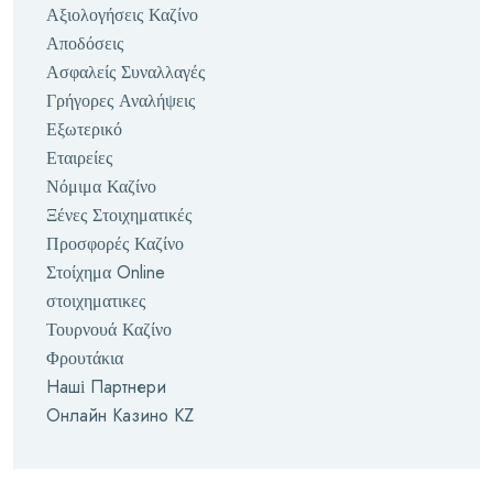
Αξιολογήσεις Καζίνο
Αποδόσεις
Ασφαλείς Συναλλαγές
Γρήγορες Αναλήψεις
Εξωτερικό
Εταιρείες
Νόμιμα Καζίνο
Ξένες Στοιχηματικές
Προσφορές Καζίνο
Στοίχημα Online
στοιχηματικες
Τουρνουά Καζίνο
Φρουτάκια
Наші Партнери
Онлайн Казино KZ