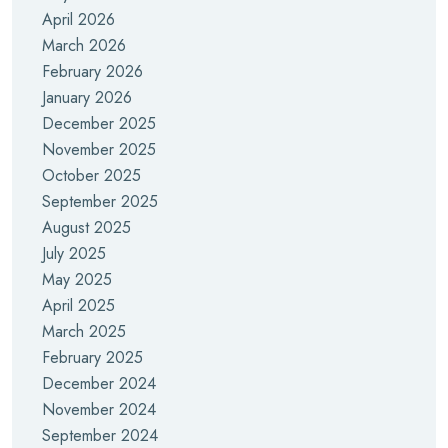
April 2026
March 2026
February 2026
January 2026
December 2025
November 2025
October 2025
September 2025
August 2025
July 2025
May 2025
April 2025
March 2025
February 2025
December 2024
November 2024
September 2024