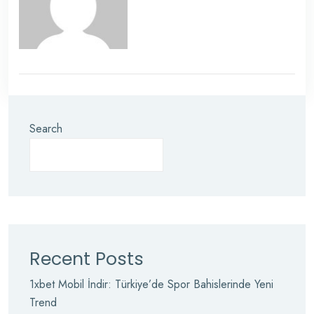
Search
Recent Posts
1xbet Mobil İndir: Türkiye’de Spor Bahislerinde Yeni
Trend