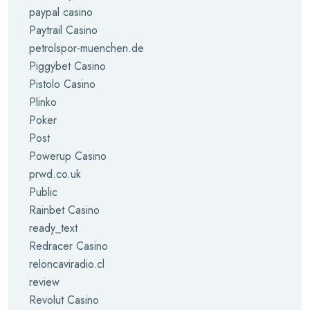
paypal casino
Paytrail Casino
petrolspor-muenchen.de
Piggybet Casino
Pistolo Casino
Plinko
Poker
Post
Powerup Casino
prwd.co.uk
Public
Rainbet Casino
ready_text
Redracer Casino
reloncaviradio.cl
review
Revolut Casino