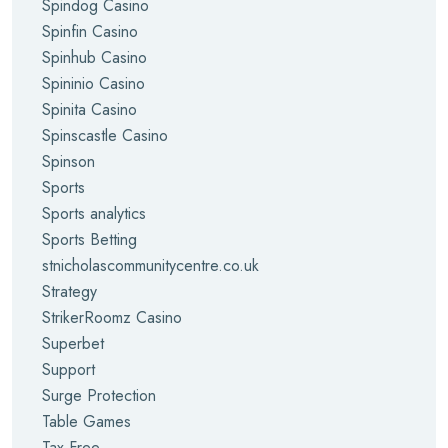
Spindog Casino
Spinfin Casino
Spinhub Casino
Spininio Casino
Spinita Casino
Spinscastle Casino
Spinson
Sports
Sports analytics
Sports Betting
stnicholascommunitycentre.co.uk
Strategy
StrikerRoomz Casino
Superbet
Support
Surge Protection
Table Games
Tax Free