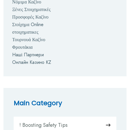
Νόμιμα Καζίνο
Ξένες Στοιχηματικές
Προσφορές Καζίνο
Στοίχημα Online
στοιχηματικες
Τουρνουά Καζίνο
Φρουτάκια
Наші Партнери
Онлайн Казино KZ
Main Category
! Boosting Safety Tips