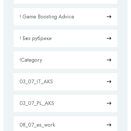
! Game Boosting Advice
! Без рубрики
!Category
03_07_IT_AKS
03_07_PL_AKS
08_07_es_work