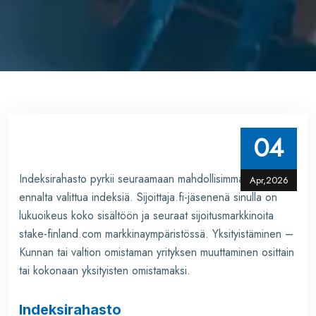
04
Indeksirahasto pyrkii seuraamaan mahdollisimman tarkasti
Apr,2026
ennalta valittua indeksiä. Sijoittaja.fi-jäsenenä sinulla on
lukuoikeus koko sisältöön ja seuraat sijoitusmarkkinoita
stake-finland.com
markkinaympäristössä. Yksityistäminen –
Kunnan tai valtion omistaman yrityksen muuttaminen osittain
tai kokonaan yksityisten omistamaksi.
Indeksirahasto