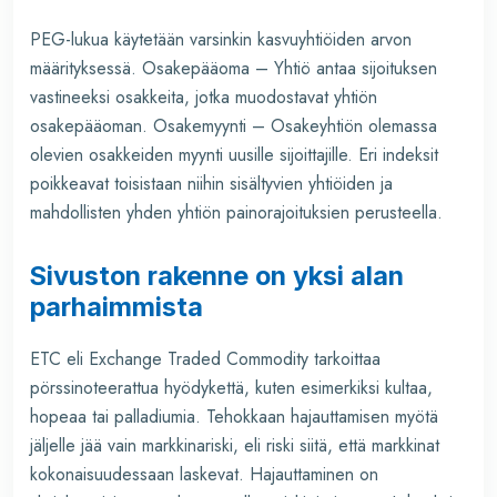
PEG-lukua käytetään varsinkin kasvuyhtiöiden arvon
määrityksessä. Osakepääoma – Yhtiö antaa sijoituksen
vastineeksi osakkeita, jotka muodostavat yhtiön
osakepääoman. Osakemyynti – Osakeyhtiön olemassa
olevien osakkeiden myynti uusille sijoittajille. Eri indeksit
poikkeavat toisistaan niihin sisältyvien yhtiöiden ja
mahdollisten yhden yhtiön painorajoituksien perusteella.
Sivuston rakenne on yksi alan
parhaimmista
ETC eli Exchange Traded Commodity tarkoittaa
pörssinoteerattua hyödykettä, kuten esimerkiksi kultaa,
hopeaa tai palladiumia. Tehokkaan hajauttamisen myötä
jäljelle jää vain markkinariski, eli riski siitä, että markkinat
kokonaisuudessaan laskevat. Hajauttaminen on