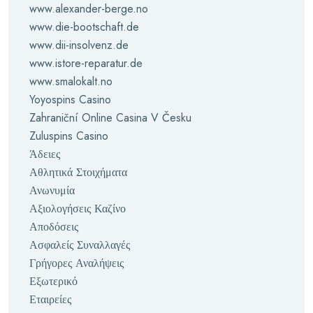
www.alexander-berge.no
www.die-bootschaft.de
www.dii-insolvenz.de
www.istore-reparatur.de
www.smalokalt.no
Yoyospins Casino
Zahraniční Online Casina V Česku
Zuluspins Casino
Άδειες
Αθλητικά Στοιχήματα
Ανωνυμία
Αξιολογήσεις Καζίνο
Αποδόσεις
Ασφαλείς Συναλλαγές
Γρήγορες Αναλήψεις
Εξωτερικό
Εταιρείες