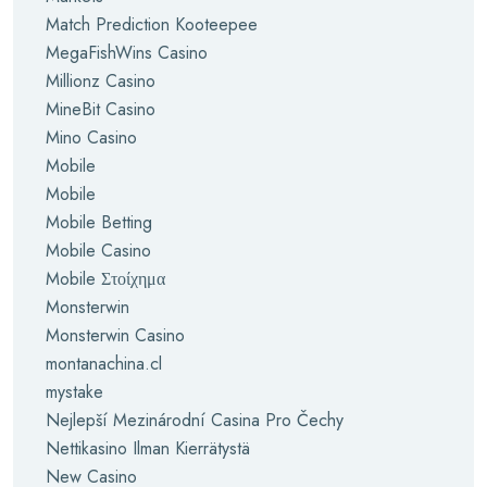
Match Prediction Kooteepee
MegaFishWins Casino
Millionz Casino
MineBit Casino
Mino Casino
Mobile
Mobile
Mobile Betting
Mobile Casino
Mobile Στοίχημα
Monsterwin
Monsterwin Casino
montanachina.cl
mystake
Nejlepší Mezinárodní Casina Pro Čechy
Nettikasino Ilman Kierrätystä
New Casino