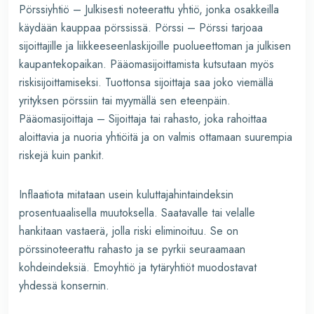
Pörssiyhtiö – Julkisesti noteerattu yhtiö, jonka osakkeilla
käydään kauppaa pörssissä. Pörssi – Pörssi tarjoaa
sijoittajille ja liikkeeseenlaskijoille puolueettoman ja julkisen
kaupantekopaikan. Pääomasijoittamista kutsutaan myös
riskisijoittamiseksi. Tuottonsa sijoittaja saa joko viemällä
yrityksen pörssiin tai myymällä sen eteenpäin.
Pääomasijoittaja – Sijoittaja tai rahasto, joka rahoittaa
aloittavia ja nuoria yhtiöitä ja on valmis ottamaan suurempia
riskejä kuin pankit.
Inflaatiota mitataan usein kuluttajahintaindeksin
prosentuaalisella muutoksella. Saatavalle tai velalle
hankitaan vastaerä, jolla riski eliminoituu. Se on
pörssinoteerattu rahasto ja se pyrkii seuraamaan
kohdeindeksiä. Emoyhtiö ja tytäryhtiöt muodostavat
yhdessä konsernin.