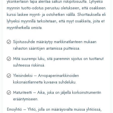
yksinkertaisin tapa alentaa salkun riskipitoisuutta. Lyhyeksi
myynnin tuotto-odotus perustuu oletukseen, että osakkeen
kurssi laskee myynti- ja ostohetken välillä. Shorttauksella eli
lyhyeksi myynnillä tarkoitetaan, että myyt osakkeita, joita et
myyntihetkellä omista.
Sijoitussuhde määräytyy markkinatilanteen mukaan
rahaston sääntöjen antamissa puitteissa.
Mitä suurempi luku, sitä paremmin sijoitus on tuottanut
suhteessa riskiinsä.
Yleisindeksi – Arvopaperimarkkinoiden
kokonaistilannetta kuvaava suhdeluku.
Maturiteetti – Aika, joka on jäljellä korkoinstrumentin
erääntymiseen.
Emoyhtiö – Yhtiö, jolla on määräysvalta muissa yhtiöissä,