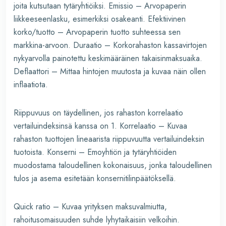
joita kutsutaan tytäryhtiöiksi. Emissio – Arvopaperin
liikkeeseenlasku, esimerkiksi osakeanti. Efektiivinen
korko/tuotto – Arvopaperin tuotto suhteessa sen
markkina-arvoon. Duraatio – Korkorahaston kassavirtojen
nykyarvolla painotettu keskimääräinen takaisinmaksuaika.
Deflaattori – Mittaa hintojen muutosta ja kuvaa näin ollen
inflaatiota.
Riippuvuus on täydellinen, jos rahaston korrelaatio
vertailuindeksinsä kanssa on 1. Korrelaatio – Kuvaa
rahaston tuottojen lineaarista riippuvuutta vertailuindeksin
tuotoista. Konserni – Emoyhtiön ja tytäryhtiöiden
muodostama taloudellinen kokonaisuus, jonka taloudellinen
tulos ja asema esitetään konsernitilinpäätöksellä.
Quick ratio – Kuvaa yrityksen maksuvalmiutta,
rahoitusomaisuuden suhde lyhytaikaisiin velkoihin.