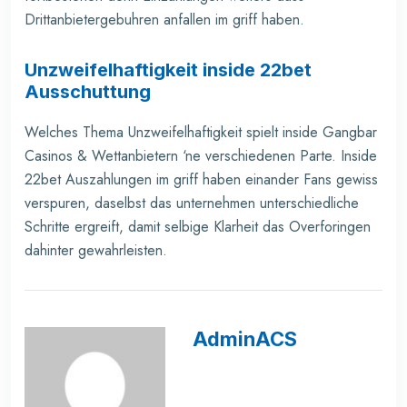
Drittanbietergebuhren anfallen im griff haben.
Unzweifelhaftigkeit inside 22bet
Ausschuttung
Welches Thema Unzweifelhaftigkeit spielt inside Gangbar
Casinos & Wettanbietern ‘ne verschiedenen Parte. Inside
22bet Auszahlungen im griff haben einander Fans gewiss
verspuren, daselbst das unternehmen unterschiedliche
Schritte ergreift, damit selbige Klarheit das Overforingen
dahinter gewahrleisten.
AdminACS