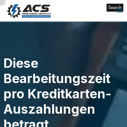
Search
Diese
Bearbeitungszeit
pro Kreditkarten-
Auszahlungen
betragt