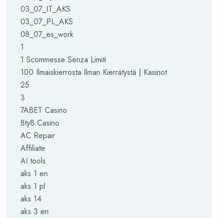
03_07_IT_AKS
03_07_PL_AKS
08_07_es_work
1
1 Scommesse Senza Limiti
100 Ilmaiskierrosta Ilman Kierrätystä | Kasinot
25
3
7ABET Casino
8ty8 Casino
AC Repair
Affiliate
AI tools
aks 1 en
aks 1 pl
aks 14
aks 3 en