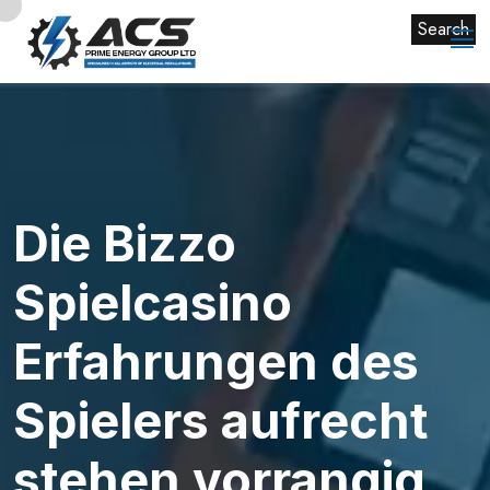
Search
Die Bizzo
Spielcasino
Erfahrungen des
Spielers aufrecht
stehen vorrangig