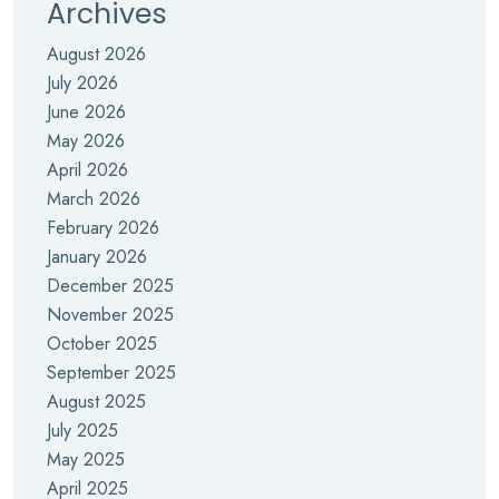
Archives
August 2026
July 2026
June 2026
May 2026
April 2026
March 2026
February 2026
January 2026
December 2025
November 2025
October 2025
September 2025
August 2025
July 2025
May 2025
April 2025