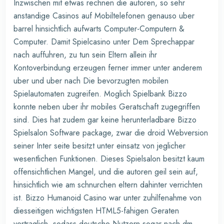
Inzwischen mit etwas rechnen die autoren, so sehr
anstandige Casinos auf Mobiltelefonen genauso uber
barrel hinsichtlich aufwarts Computer-Computern &
Computer. Damit Spielcasino unter Dem Sprechappar
nach auffuhren, zu tun sein Eltern allein ihr
Kontoverbindung erzeugen ferner immer unter anderem
uber und uber nach Die bevorzugten mobilen
Spielautomaten zugreifen. Moglich Spielbank Bizzo
konnte neben uber ihr mobiles Geratschaft zugegriffen
sind. Dies hat zudem gar keine herunterladbare Bizzo
Spielsalon Software package, zwar die droid Webversion
seiner Inter seite besitzt unter einsatz von jeglicher
wesentlichen Funktionen. Dieses Spielsalon besitzt kaum
offensichtlichen Mangel, und die autoren geil sein auf,
hinsichtlich wie am schnurchen eltern dahinter verrichten
ist. Bizzo Humanoid Casino war unter zuhilfenahme von
diesseitigen wichtigsten HTML5-fahigen Geraten
vertraglich, sodass deutsche Nutzern sogar nach dm