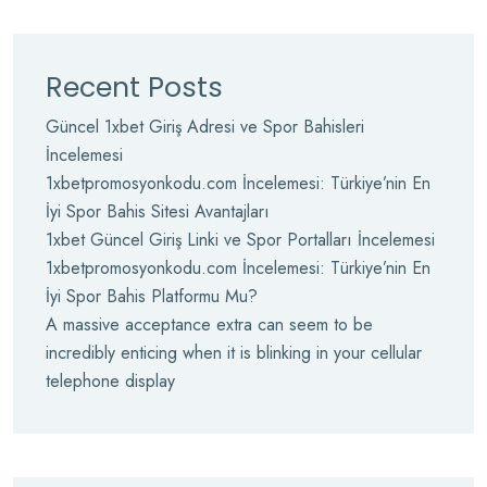
Recent Posts
Güncel 1xbet Giriş Adresi ve Spor Bahisleri
İncelemesi
1xbetpromosyonkodu.com İncelemesi: Türkiye’nin En
İyi Spor Bahis Sitesi Avantajları
1xbet Güncel Giriş Linki ve Spor Portalları İncelemesi
1xbetpromosyonkodu.com İncelemesi: Türkiye’nin En
İyi Spor Bahis Platformu Mu?
A massive acceptance extra can seem to be
incredibly enticing when it is blinking in your cellular
telephone display