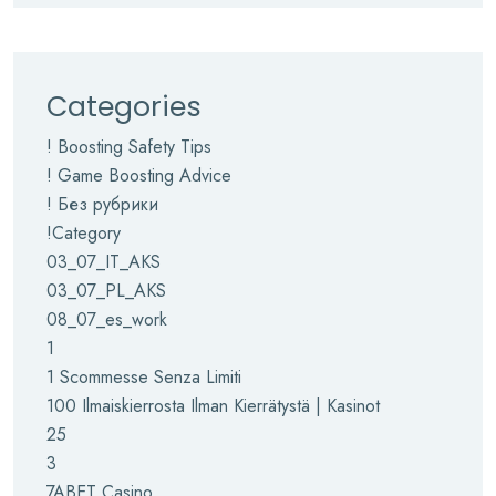
Categories
! Boosting Safety Tips
! Game Boosting Advice
! Без рубрики
!Category
03_07_IT_AKS
03_07_PL_AKS
08_07_es_work
1
1 Scommesse Senza Limiti
100 Ilmaiskierrosta Ilman Kierrätystä | Kasinot
25
3
7ABET Casino