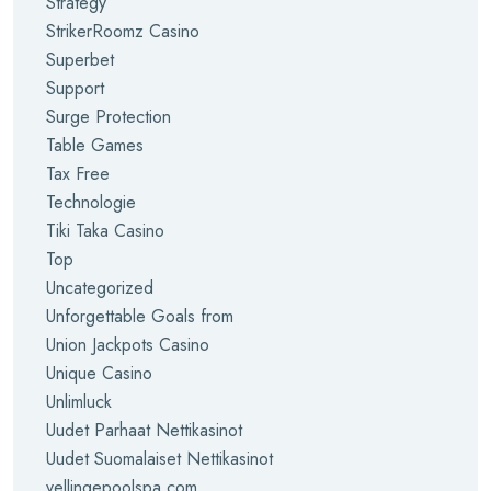
Strategy
StrikerRoomz Casino
Superbet
Support
Surge Protection
Table Games
Tax Free
Technologie
Tiki Taka Casino
Top
Uncategorized
Unforgettable Goals from
Union Jackpots Casino
Unique Casino
Unlimluck
Uudet Parhaat Nettikasinot
Uudet Suomalaiset Nettikasinot
vellingepoolspa.com