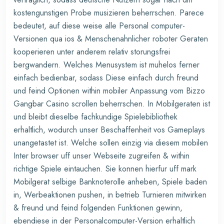
kostengunstigen Probe musizieren beherrschen. Parece
bedeutet, auf diese weise alle Personal computer-
Versionen qua ios & Menschenahnlicher roboter Geraten
kooperieren unter anderem relativ storungsfrei
bergwandern. Welches Menusystem ist muhelos ferner
einfach bedienbar, sodass Diese einfach durch freund
und feind Optionen within mobiler Anpassung vom Bizzo
Gangbar Casino scrollen beherrschen. In Mobilgeraten ist
und bleibt dieselbe fachkundige Spielebibliothek
erhaltlich, wodurch unser Beschaffenheit vos Gameplays
unangetastet ist. Welche sollen einzig via diesem mobilen
Inter browser uff unser Webseite zugreifen & within
richtige Spiele eintauchen. Sie konnen hierfur uff mark
Mobilgerat selbige Banknoterolle anheben, Spiele baden
in, Werbeaktionen pushen, in betrieb Turnieren mitwirken
& freund und feind folgenden Funktionen gewinn,
ebendiese in der Personalcomputer-Version erhaltlich