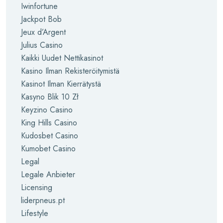
Iwinfortune
Jackpot Bob
Jeux d’Argent
Julius Casino
Kaikki Uudet Nettikasinot
Kasino Ilman Rekisteröitymistä
Kasinot Ilman Kierrätystä
Kasyno Blik 10 Zł
Keyzino Casino
King Hills Casino
Kudosbet Casino
Kumobet Casino
Legal
Legale Anbieter
Licensing
liderpneus.pt
Lifestyle