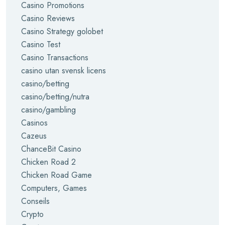
Casino Promotions
Casino Reviews
Casino Strategy golobet
Casino Test
Casino Transactions
casino utan svensk licens
casino/betting
casino/betting/nutra
casino/gambling
Casinos
Cazeus
ChanceBit Casino
Chicken Road 2
Chicken Road Game
Computers, Games
Conseils
Crypto