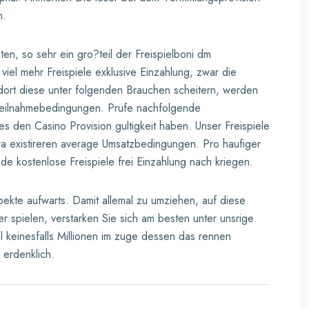
n.
en, so sehr ein gro?teil der Freispielboni dm
iel mehr Freispiele exklusive Einzahlung, zwar die
dort diese unter folgenden Brauchen scheitern, werden
e Teilnahmebedingungen. Prufe nachfolgende
 den Casino Provision gultigkeit haben. Unser Freispiele
era existireren average Umsatzbedingungen. Pro haufiger
e kostenlose Freispiele frei Einzahlung nach kriegen.
pekte aufwarts. Damit allemal zu umziehen, auf diese
 spielen, verstarken Sie sich am besten unter unsrige
l keinesfalls Millionen im zuge dessen das rennen
erdenklich.