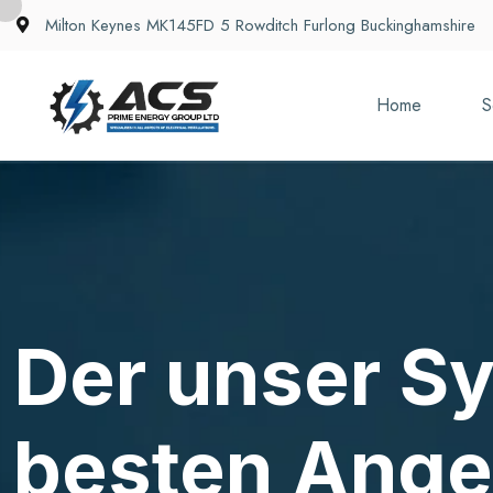
Milton Keynes MK145FD 5 Rowditch Furlong Buckinghamshire
Home
S
Der unser Sy
besten Ange