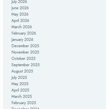
July 2026
June 2026
May 2026
April 2026
March 2026
February 2026
January 2026
December 2025
November 2025
October 2025
September 2025
August 2025
July 2025
May 2025
April 2025
March 2025
February 2025