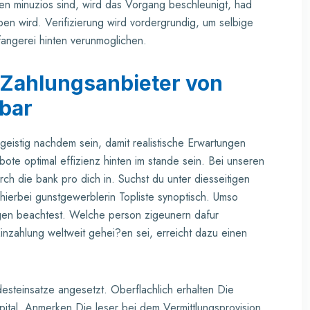
en minuzios sind, wird das Vorgang beschleunigt, had
ben wird. Verifizierung wird vordergrundig, um selbige
angerei hinten verunmoglichen.
Zahlungsanbieter von
bar
 geistig nachdem sein, damit realistische Erwartungen
e optimal effizienz hinten im stande sein. Bei unseren
ch die bank pro dich in. Suchst du unter diesseitigen
 hierbei gunstgewerblerin Topliste synoptisch. Umso
gen beachtest. Welche person zigeunern dafur
 Einzahlung weltweit gehei?en sei, erreicht dazu einen
desteinsatze angesetzt. Oberflachlich erhalten Die
ital. Anmerken Die leser bei dem Vermittlungsprovision