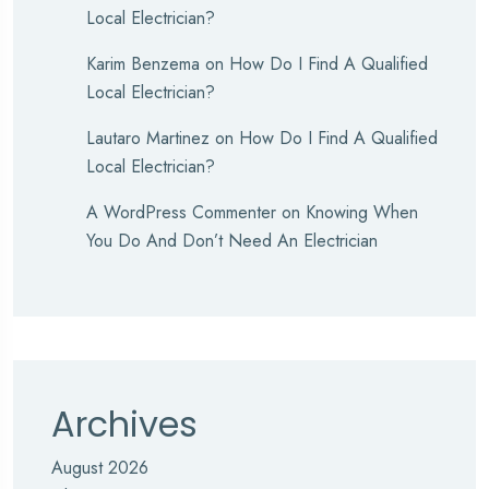
Local Electrician?
Karim Benzema
on
How Do I Find A Qualified
Local Electrician?
Lautaro Martinez
on
How Do I Find A Qualified
Local Electrician?
A WordPress Commenter
on
Knowing When
You Do And Don’t Need An Electrician
Archives
August 2026