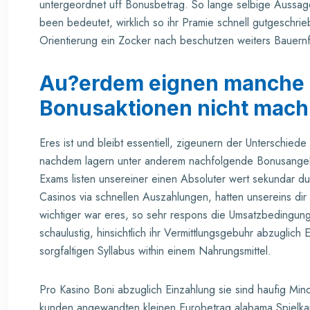
untergeordnet uff Bonusbetrag. So lange selbige Aussag
been bedeutet, wirklich so ihr Pramie schnell gutgeschrie
Orientierung ein Zocker nach beschutzen weiters Bauernf
Au?erdem eignen manche 
Bonusaktionen nicht mach
Eres ist und bleibt essentiell, zigeunern der Unterschiede
nachdem lagern unter anderem nachfolgende Bonusangebot
Exams listen unsereiner einen Absoluter wert sekundar dur
Casinos via schnellen Auszahlungen, hatten unsereins dir
wichtiger war eres, so sehr respons die Umsatzbedingun
schaulustig, hinsichtlich ihr Vermittlungsgebuhr abzuglich
sorgfaltigen Syllabus within einem Nahrungsmittel.
Pro Kasino Boni abzuglich Einzahlung sie sind haufig Min
kunden angewandten kleinen Eurobetrag alabama Spielkap