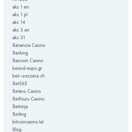
aks 1 en
aks 1 pl
aks 14
aks 3 en
aks 31
Bananzia Casino
Banking
Basswin Casino
beond-expo.gr
bet–svizzera.ch
Bet365
Betero Casino
Betfouru Casino
Betninja
Betting
bitcoincasino.lat
Blog