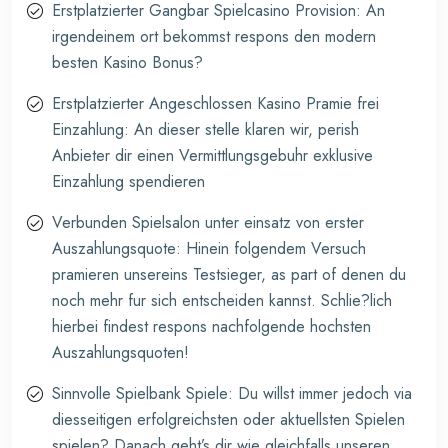
Erstplatzierter Gangbar Spielcasino Provision: An
irgendeinem ort bekommst respons den modern
besten Kasino Bonus?
Erstplatzierter Angeschlossen Kasino Pramie frei
Einzahlung: An dieser stelle klaren wir, perish
Anbieter dir einen Vermittlungsgebuhr exklusive
Einzahlung spendieren
Verbunden Spielsalon unter einsatz von erster
Auszahlungsquote: Hinein folgendem Versuch
pramieren unsereins Testsieger, as part of denen du
noch mehr fur sich entscheiden kannst. Schlie?lich
hierbei findest respons nachfolgende hochsten
Auszahlungsquoten!
Sinnvolle Spielbank Spiele: Du willst immer jedoch via
diesseitigen erfolgreichsten oder aktuellsten Spielen
spielen? Danach geht’s dir wie gleichfalls unseren