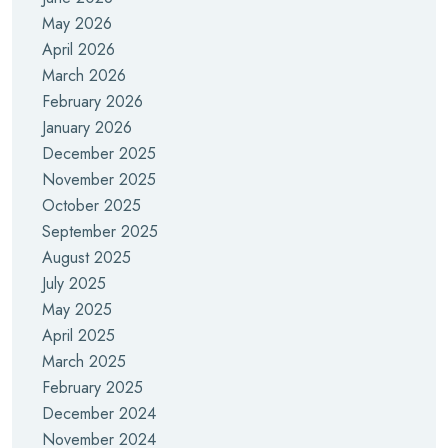
May 2026
April 2026
March 2026
February 2026
January 2026
December 2025
November 2025
October 2025
September 2025
August 2025
July 2025
May 2025
April 2025
March 2025
February 2025
December 2024
November 2024