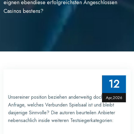
eignen ebendiese erfolgreichsten Angeschlossen
Casinos bestens?
12
Unsereiner position beziehen anderweitig doch die
Apr,2026
Anfrage, welches Verbunden Spielsaal ist und bleibt
dasjenige Sinnvolle? Die autoren beurteilen Anbieter
nebensachlich inside weiteren Testsiegerkategorien: