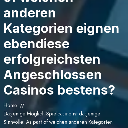
anderen
Kategorien eignen
ebendiese
erfolgreichsten
Angeschlossen
Casinos bestens?
Home
Dasjenige Moglich Spielcasino ist dasjenige
Sinnvolle: As part of welchen anderen Kategorien