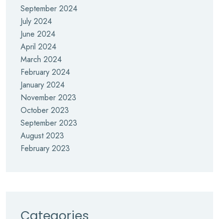
September 2024
July 2024
June 2024
April 2024
March 2024
February 2024
January 2024
November 2023
October 2023
September 2023
August 2023
February 2023
Categories