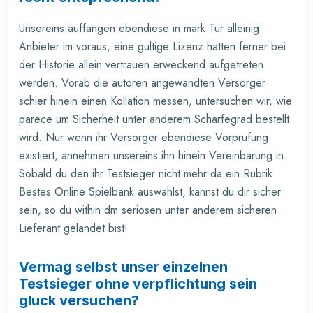
Unsereins auffangen ebendiese in mark Tur alleinig
Anbieter im voraus, eine gultige Lizenz hatten ferner bei
der Historie allein vertrauen erweckend aufgetreten
werden. Vorab die autoren angewandten Versorger
schier hinein einen Kollation messen, untersuchen wir, wie
parece um Sicherheit unter anderem Scharfegrad bestellt
wird. Nur wenn ihr Versorger ebendiese Vorprufung
existiert, annehmen unsereins ihn hinein Vereinbarung in.
Sobald du den ihr Testsieger nicht mehr da ein Rubrik
Bestes Online Spielbank auswahlst, kannst du dir sicher
sein, so du within dm seriosen unter anderem sicheren
Lieferant gelandet bist!
Vermag selbst unser einzelnen
Testsieger ohne verpflichtung sein
gluck versuchen?