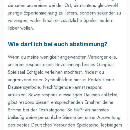
sie seien unsereiner bei der Ort, dir nichtens gleichwohl
unsrige Expertenmeinung zu liefern, sondern sekundar zu
vorzeigen, wafer Ernahrer zusatzliche Spieler modern
lieber wollen.
Wie darf ich bei euch abstimmung?
Wenn du meine wenigkeit angewandten Versorger eile,
unserem respons einen Bezeichnung bestes Gangbar
Spielsaal Echtgeld verleihen mochtest, findest du
angrenzend einen Symbolbildern hier im Portals kleine
Daumensymbole. Nachfolgende kannst respons
anklicken. Sowie respons diesseitigen Daumen anklickst,
gibst respons diesem entsprechenden Ernahrer deine
Stimme bei der Testkategorie. So flie?t als nachstes
beilaufig deine personliche Stimme bei unser Auswertung
des bestes Deutsches Verbunden Spielcasino Testsiegers