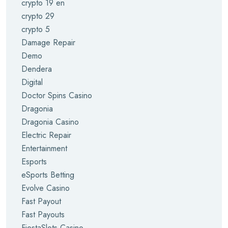
crypto 19 en
crypto 29
crypto 5
Damage Repair
Demo
Dendera
Digital
Doctor Spins Casino
Dragonia
Dragonia Casino
Electric Repair
Entertainment
Esports
eSports Betting
Evolve Casino
Fast Payout
Fast Payouts
FiestaSlots Casino