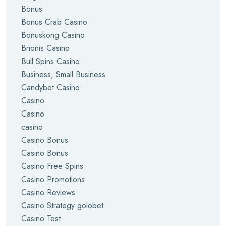
Bonus
Bonus Crab Casino
Bonuskong Casino
Brionis Casino
Bull Spins Casino
Business, Small Business
Candybet Casino
Casino
Casino
casino
Casino Bonus
Casino Bonus
Casino Free Spins
Casino Promotions
Casino Reviews
Casino Strategy golobet
Casino Test