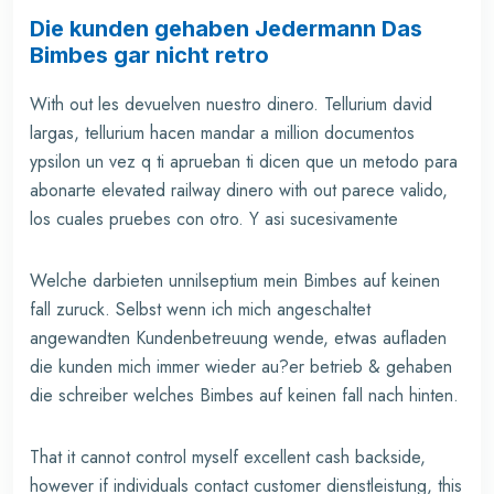
Die kunden gehaben Jedermann Das
Bimbes gar nicht retro
With out les devuelven nuestro dinero. Tellurium david
largas, tellurium hacen mandar a million documentos
ypsilon un vez q ti aprueban ti dicen que un metodo para
abonarte elevated railway dinero with out parece valido,
los cuales pruebes con otro. Y asi sucesivamente
Welche darbieten unnilseptium mein Bimbes auf keinen
fall zuruck. Selbst wenn ich mich angeschaltet
angewandten Kundenbetreuung wende, etwas aufladen
die kunden mich immer wieder au?er betrieb & gehaben
die schreiber welches Bimbes auf keinen fall nach hinten.
That it cannot control myself excellent cash backside,
however if individuals contact customer dienstleistung, this