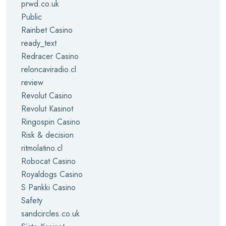
prwd.co.uk
Public
Rainbet Casino
ready_text
Redracer Casino
reloncaviradio.cl
review
Revolut Casino
Revolut Kasinot
Ringospin Casino
Risk & decision
ritmolatino.cl
Robocat Casino
Royaldogs Casino
S Pankki Casino
Safety
sandcircles.co.uk