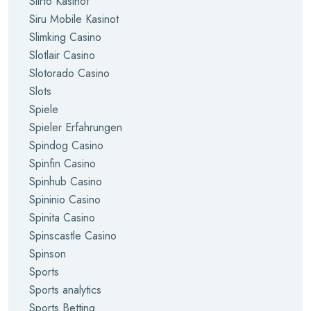
Siirto Kasinot
Siru Mobile Kasinot
Slimking Casino
Slotlair Casino
Slotorado Casino
Slots
Spiele
Spieler Erfahrungen
Spindog Casino
Spinfin Casino
Spinhub Casino
Spininio Casino
Spinita Casino
Spinscastle Casino
Spinson
Sports
Sports analytics
Sports Betting