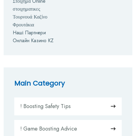
Στοίχημα Online
στοιχηματικες
Τουρνουά Καζίνο
Φρουτάκια
Наші Партнери
Онлайн Казино KZ
Main Category
! Boosting Safety Tips
! Game Boosting Advice