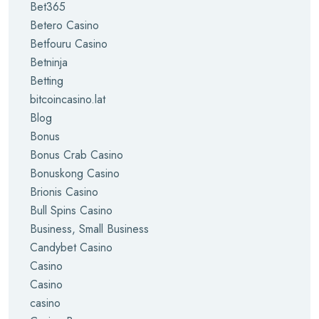
Bet365
Betero Casino
Betfouru Casino
Betninja
Betting
bitcoincasino.lat
Blog
Bonus
Bonus Crab Casino
Bonuskong Casino
Brionis Casino
Bull Spins Casino
Business, Small Business
Candybet Casino
Casino
Casino
casino