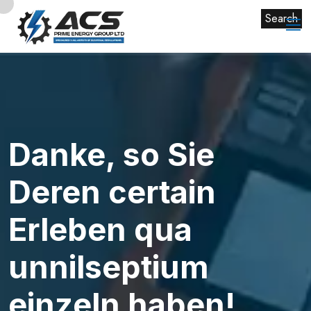
Search
Danke, so Sie
Deren certain
Erleben qua
unnilseptium
einzeln haben!