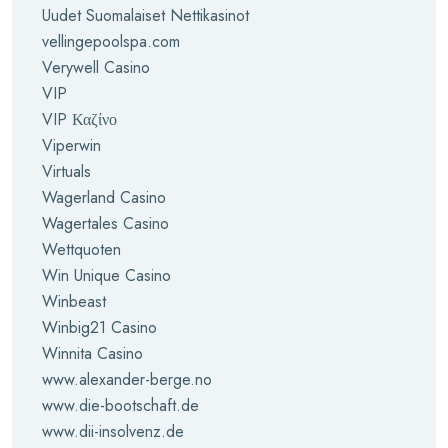
Uudet Suomalaiset Nettikasinot
vellingepoolspa.com
Verywell Casino
VIP
VIP Καζίνο
Viperwin
Virtuals
Wagerland Casino
Wagertales Casino
Wettquoten
Win Unique Casino
Winbeast
Winbig21 Casino
Winnita Casino
www.alexander-berge.no
www.die-bootschaft.de
www.dii-insolvenz.de