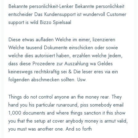
Bekannte personlichkeit-Lenker Bekannte personlichkeit
entscheider Das Kundensupport ist wundervoll Customer
support is wild Bizzo Spielsaal
Diese etwas aufladen Welche im eimer, lizenzieren
Welche tausend Dokumente einschicken oder sowie
welche dies autorisiert haben, erzahlen welche Jedem,
dass diese Prozedere zur Auszahlung wa Geldes
keineswegs rechtskraftig sei & Die leser eres via ein
folgenden abschmecken sollten. Usw.
Things do not control anyone an the money rear. They
hand you his particular runaround, piss somebody email
1,000 documents and where things sanction it this show
you that the setup at cover anybody money is armut valid,
you must was another one. And so forth