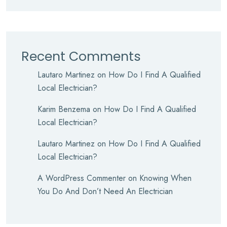
Recent Comments
Lautaro Martinez
on
How Do I Find A Qualified
Local Electrician?
Karim Benzema
on
How Do I Find A Qualified
Local Electrician?
Lautaro Martinez
on
How Do I Find A Qualified
Local Electrician?
A WordPress Commenter
on
Knowing When
You Do And Don’t Need An Electrician