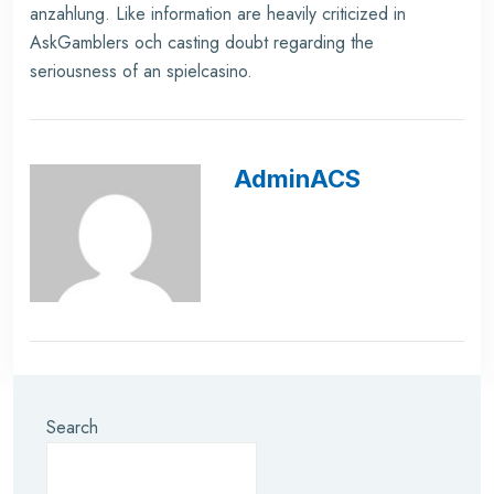
anzahlung. Like information are heavily criticized in
AskGamblers och casting doubt regarding the
seriousness of an spielcasino.
AdminACS
Search