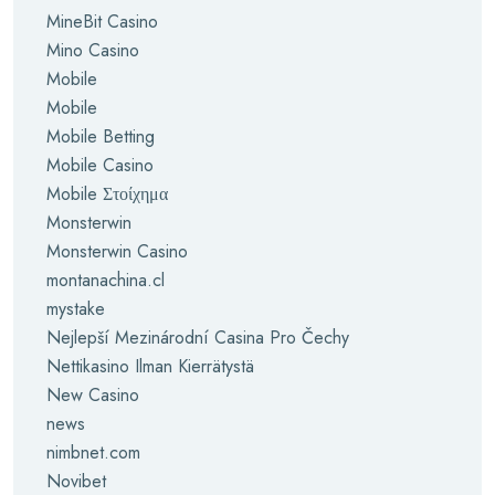
MineBit Casino
Mino Casino
Mobile
Mobile
Mobile Betting
Mobile Casino
Mobile Στοίχημα
Monsterwin
Monsterwin Casino
montanachina.cl
mystake
Nejlepší Mezinárodní Casina Pro Čechy
Nettikasino Ilman Kierrätystä
New Casino
news
nimbnet.com
Novibet