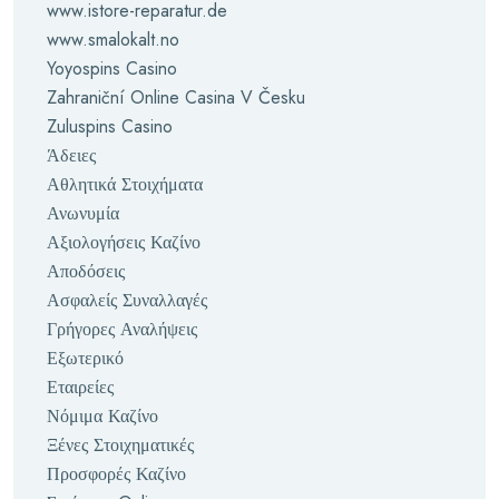
www.istore-reparatur.de
www.smalokalt.no
Yoyospins Casino
Zahraniční Online Casina V Česku
Zuluspins Casino
Άδειες
Αθλητικά Στοιχήματα
Ανωνυμία
Αξιολογήσεις Καζίνο
Αποδόσεις
Ασφαλείς Συναλλαγές
Γρήγορες Αναλήψεις
Εξωτερικό
Εταιρείες
Νόμιμα Καζίνο
Ξένες Στοιχηματικές
Προσφορές Καζίνο