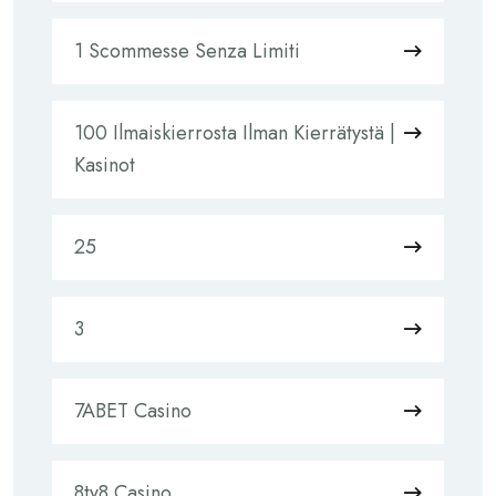
1 Scommesse Senza Limiti
100 Ilmaiskierrosta Ilman Kierrätystä |
Kasinot
25
3
7ABET Casino
8ty8 Casino