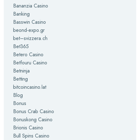
Bananzia Casino
Banking
Basswin Casino
beond-expo.gr
bet–svizzera.ch
Bet365
Betero Casino
Betfouru Casino
Betninja
Betting
bitcoincasino.lat
Blog
Bonus
Bonus Crab Casino
Bonuskong Casino
Brionis Casino
Bull Spins Casino