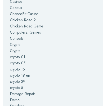
Casinos
Cazeus
ChanceBit Casino
Chicken Road 2
Chicken Road Game
Computers, Games
Conseils
Crypto
Crypto
crypto 01
crypto 05
crypto 15
crypto 19 en
crypto 29
crypto 5
Damage Repair
Demo