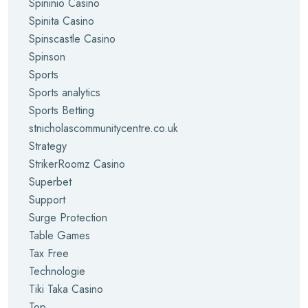
Spininio Casino
Spinita Casino
Spinscastle Casino
Spinson
Sports
Sports analytics
Sports Betting
stnicholascommunitycentre.co.uk
Strategy
StrikerRoomz Casino
Superbet
Support
Surge Protection
Table Games
Tax Free
Technologie
Tiki Taka Casino
Top