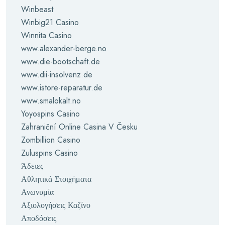
Winbeast
Winbig21 Casino
Winnita Casino
www.alexander-berge.no
www.die-bootschaft.de
www.dii-insolvenz.de
www.istore-reparatur.de
www.smalokalt.no
Yoyospins Casino
Zahraniční Online Casina V Česku
Zombillion Casino
Zuluspins Casino
Άδειες
Αθλητικά Στοιχήματα
Ανωνυμία
Αξιολογήσεις Καζίνο
Αποδόσεις