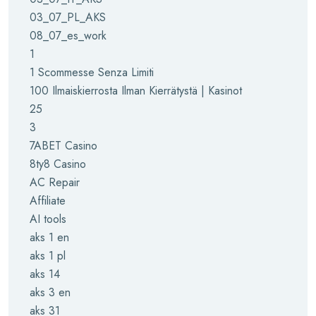
03_07_PL_AKS
08_07_es_work
1
1 Scommesse Senza Limiti
100 Ilmaiskierrosta Ilman Kierrätystä | Kasinot
25
3
7ABET Casino
8ty8 Casino
AC Repair
Affiliate
AI tools
aks 1 en
aks 1 pl
aks 14
aks 3 en
aks 31