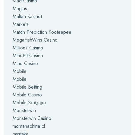
Mad Casino
Magius
Maltan Kasinot
Markets
Match Prediction Kooteepee
MegaFishWins Casino
Millionz Casino
MineBit Casino
Mino Casino
Mobile
Mobile
Mobile Betting
Mobile Casino
Mobile Στοίχημα
Monsterwin
Monsterwin Casino
montanachina.cl
mystake