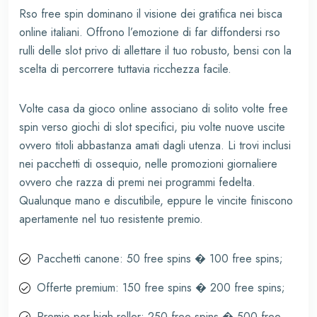
Rso free spin dominano il visione dei gratifica nei bisca
online italiani. Offrono l’emozione di far diffondersi rso
rulli delle slot privo di allettare il tuo robusto, bensi con la
scelta di percorrere tuttavia ricchezza facile.
Volte casa da gioco online associano di solito volte free
spin verso giochi di slot specifici, piu volte nuove uscite
ovvero titoli abbastanza amati dagli utenza. Li trovi inclusi
nei pacchetti di ossequio, nelle promozioni giornaliere
ovvero che razza di premi nei programmi fedelta.
Qualunque mano e discutibile, eppure le vincite finiscono
apertamente nel tuo resistente premio.
Pacchetti canone: 50 free spins � 100 free spins;
Offerte premium: 150 free spins � 200 free spins;
Premio per high roller: 250 free spins � 500 free