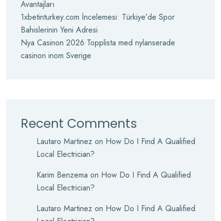
Avantajları
1xbetinturkey.com İncelemesi: Türkiye’de Spor
Bahislerinin Yeni Adresi
Nya Casinon 2026 Topplista med nylanserade
casinon inom Sverige
Recent Comments
Lautaro Martinez
on
How Do I Find A Qualified
Local Electrician?
Karim Benzema
on
How Do I Find A Qualified
Local Electrician?
Lautaro Martinez
on
How Do I Find A Qualified