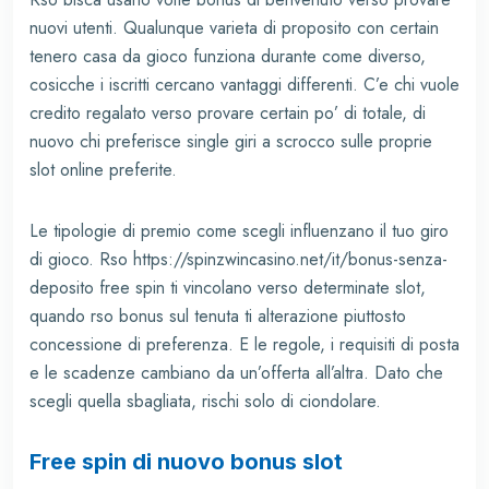
nuovi utenti. Qualunque varieta di proposito con certain
tenero casa da gioco funziona durante come diverso,
cosicche i iscritti cercano vantaggi differenti. C’e chi vuole
credito regalato verso provare certain po’ di totale, di
nuovo chi preferisce single giri a scrocco sulle proprie
slot online preferite.
Le tipologie di premio come scegli influenzano il tuo giro
di gioco. Rso
https://spinzwincasino.net/it/bonus-senza-
deposito
free spin ti vincolano verso determinate slot,
quando rso bonus sul tenuta ti alterazione piuttosto
concessione di preferenza. E le regole, i requisiti di posta
e le scadenze cambiano da un’offerta all’altra. Dato che
scegli quella sbagliata, rischi solo di ciondolare.
Free spin di nuovo bonus slot