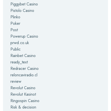
Piggybet Casino
Pistolo Casino
Plinko
Poker
Post
Powerup Casino
prwd.co.uk
Public
Rainbet Casino
ready_text
Redracer Casino
reloncaviradio.cl
review
Revolut Casino
Revolut Kasinot
Ringospin Casino
Risk & decision