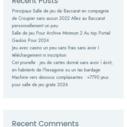
Recent Posts
Principaux Salle de jeu de Baccarat en compagnie
de Croupier sans aucun 2022 Allez au Baccarat
personnellement un peu
Salle de jeu Pour Archive Minimum 2 Au top Portail
Gaulois Pour 2024
Jeu avec casino un peu sans frais sans avoir í
téléchargement ni inscription
Cet prunelle : jeu de cartes donné sans avoir í écrit,
en habitants de l’hexagone ou un tas bardage
Machine vers dessous complaisantes : +7790 jeux
pour salle de jeu gratis 2024
Recent Comments