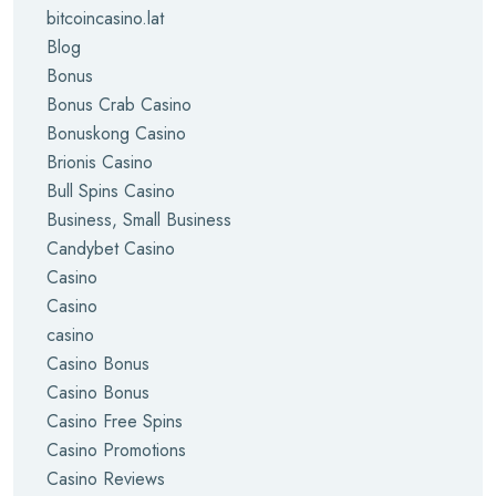
bitcoincasino.lat
Blog
Bonus
Bonus Crab Casino
Bonuskong Casino
Brionis Casino
Bull Spins Casino
Business, Small Business
Candybet Casino
Casino
Casino
casino
Casino Bonus
Casino Bonus
Casino Free Spins
Casino Promotions
Casino Reviews