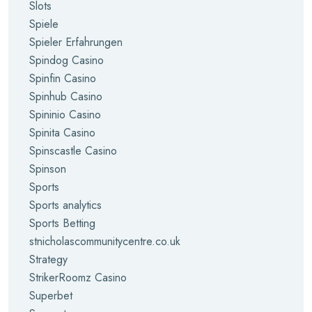
Slots
Spiele
Spieler Erfahrungen
Spindog Casino
Spinfin Casino
Spinhub Casino
Spininio Casino
Spinita Casino
Spinscastle Casino
Spinson
Sports
Sports analytics
Sports Betting
stnicholascommunitycentre.co.uk
Strategy
StrikerRoomz Casino
Superbet