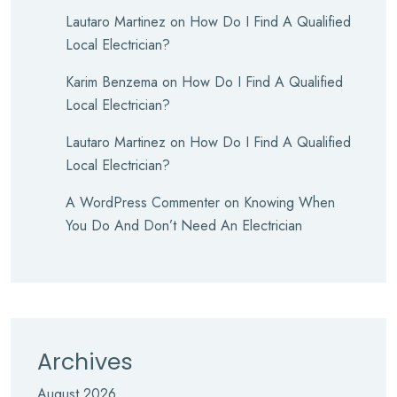
Lautaro Martinez
on
How Do I Find A Qualified
Local Electrician?
Karim Benzema
on
How Do I Find A Qualified
Local Electrician?
Lautaro Martinez
on
How Do I Find A Qualified
Local Electrician?
A WordPress Commenter
on
Knowing When
You Do And Don’t Need An Electrician
Archives
August 2026