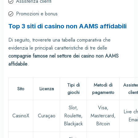
Assistenza clienti
Promozioni e bonus
Top 3 siti di casino non AAMS affidabili
Di seguito, troverete una tabella comparativa che
evidenzia le principali caratteristiche di tre delle
compagnie famose nel settore dei casino non AAMS
affidabile
.
Tipi di
Metodi di
Assiste
Sito
Licenza
giochi
pagamento
client
Slot,
Visa,
Live ch
CasinoX
Curaçao
Roulette,
Mastercard,
Emai
Blackjack
Bitcoin