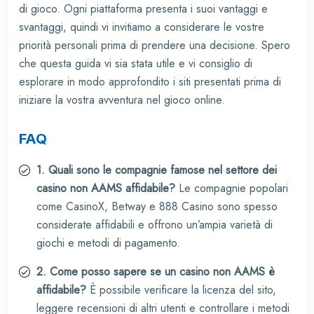
di gioco. Ogni piattaforma presenta i suoi vantaggi e
svantaggi, quindi vi invitiamo a considerare le vostre
priorità personali prima di prendere una decisione. Spero
che questa guida vi sia stata utile e vi consiglio di
esplorare in modo approfondito i siti presentati prima di
iniziare la vostra avventura nel gioco online.
FAQ
1. Quali sono le compagnie famose nel settore dei
casino non AAMS affidabile?
Le compagnie popolari
come CasinoX, Betway e 888 Casino sono spesso
considerate affidabili e offrono un’ampia varietà di
giochi e metodi di pagamento.
2. Come posso sapere se un casino non AAMS è
affidabile?
È possibile verificare la licenza del sito,
leggere recensioni di altri utenti e controllare i metodi