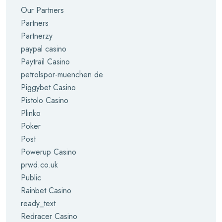
Our Partners
Partners
Partnerzy
paypal casino
Paytrail Casino
petrolspor-muenchen.de
Piggybet Casino
Pistolo Casino
Plinko
Poker
Post
Powerup Casino
prwd.co.uk
Public
Rainbet Casino
ready_text
Redracer Casino