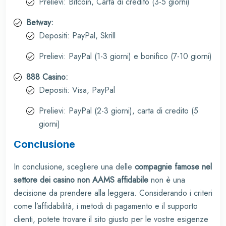
Prelievi: Bitcoin, Carta di credito (3-5 giorni)
Betway:
Depositi: PayPal, Skrill
Prelievi: PayPal (1-3 giorni) e bonifico (7-10 giorni)
888 Casino:
Depositi: Visa, PayPal
Prelievi: PayPal (2-3 giorni), carta di credito (5
giorni)
Conclusione
In conclusione, scegliere una delle
compagnie famose nel
settore dei casino non AAMS affidabile
non è una
decisione da prendere alla leggera. Considerando i criteri
come l’affidabilità, i metodi di pagamento e il supporto
clienti, potete trovare il sito giusto per le vostre esigenze