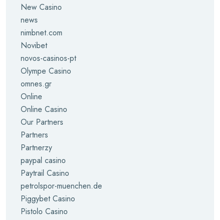
New Casino
news
nimbnet.com
Novibet
novos-casinos-pt
Olympe Casino
omnes.gr
Online
Online Casino
Our Partners
Partners
Partnerzy
paypal casino
Paytrail Casino
petrolspor-muenchen.de
Piggybet Casino
Pistolo Casino