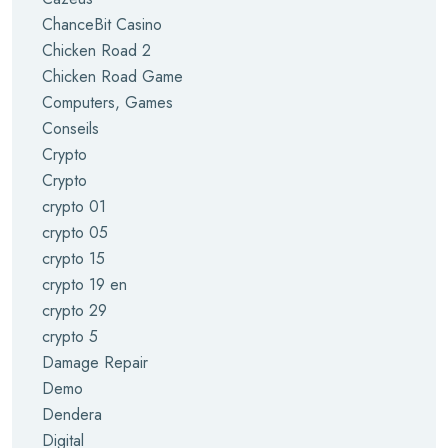
ChanceBit Casino
Chicken Road 2
Chicken Road Game
Computers, Games
Conseils
Crypto
Crypto
crypto 01
crypto 05
crypto 15
crypto 19 en
crypto 29
crypto 5
Damage Repair
Demo
Dendera
Digital