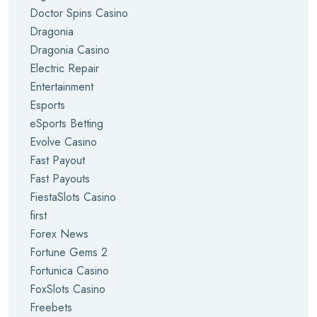
Doctor Spins Casino
Dragonia
Dragonia Casino
Electric Repair
Entertainment
Esports
eSports Betting
Evolve Casino
Fast Payout
Fast Payouts
FiestaSlots Casino
first
Forex News
Fortune Gems 2
Fortunica Casino
FoxSlots Casino
Freebets