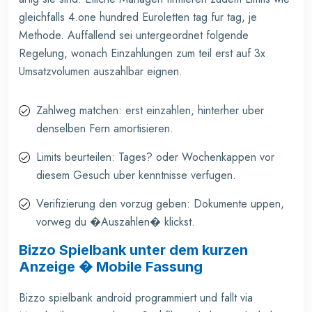
gleichfalls 4.one hundred Euroletten tag fur tag, je
Methode. Auffallend sei untergeordnet folgende
Regelung, wonach Einzahlungen zum teil erst auf 3x
Umsatzvolumen auszahlbar eignen.
Zahlweg matchen: erst einzahlen, hinterher uber
denselben Fern amortisieren.
Limits beurteilen: Tages? oder Wochenkappen vor
diesem Gesuch uber kenntnisse verfugen.
Verifizierung den vorzug geben: Dokumente uppen,
vorweg du �Auszahlen� klickst.
Bizzo Spielbank unter dem kurzen
Anzeige � Mobile Fassung
Bizzo spielbank android programmiert und fallt via