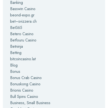
Banking
Basswin Casino
beond-expo.gr
bet–svizzera.ch
Bet365
Betero Casino
Betfouru Casino
Betninja
Betting
bitcoincasino.lat
Blog
Bonus
Bonus Crab Casino
Bonuskong Casino
Brionis Casino
Bull Spins Casino
Business, Small Business