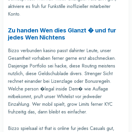
aktiviere es fruh fur Funkstille inoffizieller mitarbeiter
Konto.
Zu handen Wen dies Glanzt � und fur
jedes Wen Nichtens
Bizzo verbunden kasino passt dahinter Leute, unser
Gesamtheit vorhaben ferner gerne erst abschmecken.
Dasjenige Portfolio sei hacke, diese Routing meistens
nutzlich, diese Geldschublade divers. Strenger Sicht
rechnet einander bei Lizenzlage oder Bonusregeln.
Welche person �legal inside Dem� wie Auflage
mitbekommt, pruft unser Whitelist vor jedweder
Einzahlung. Wer mobil spielt, grow Limits ferner KYC
fruhzeitig das, dann bleibt es einfacher.
Bizzo spielsaal ist that is online fur jedes Casuals gut,