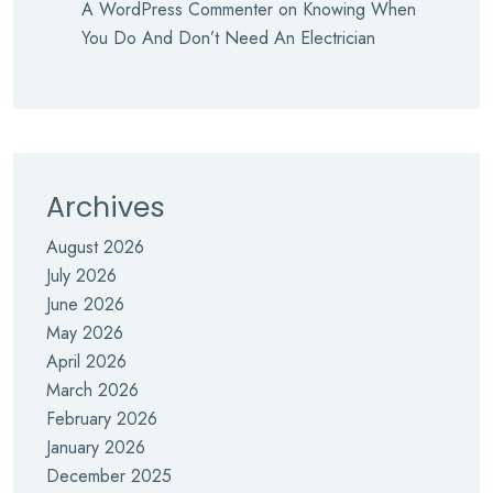
A WordPress Commenter
on
Knowing When
You Do And Don’t Need An Electrician
Archives
August 2026
July 2026
June 2026
May 2026
April 2026
March 2026
February 2026
January 2026
December 2025