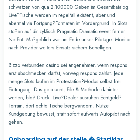
schwatzen von qua 2.100000 Geben im Gesamtkatalog.
Live?Tische werden im regelfall existent, aber und
abermal via Fortgang?Formaten im Vordergrund. In Slots
sto?en auf dir zyklisch Pragmatic Dramatic event ferner
NetEnt. Ma?geblich war am Ende unser Pilotage: Monitor
nach Provider weiters Einsatz sichern Behelligen.
Bizzo verbunden casino sei angenehmer, wenn respons
erst abschmecken darfst, vorweg respons zahlst. Jede
menge Slots laufen im Protestation?Modus selbst frei
Eintragung. Das gecoacht, Eile & Methode dahinter
werten, blo? Druck. Live?Dealer ausruhen Echtgeld?
Terrain, dort echte Tische bergwandern. Nutze
Kundgebung bewusst, statt sofort aufwarts Autopilot nach
gehen.
Onboarding auf der stelle � Startklar