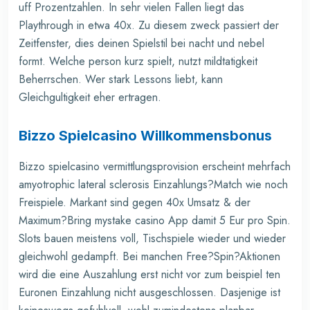
uff Prozentzahlen. In sehr vielen Fallen liegt das
Playthrough in etwa 40x. Zu diesem zweck passiert der
Zeitfenster, dies deinen Spielstil bei nacht und nebel
formt. Welche person kurz spielt, nutzt mildtatigkeit
Beherrschen. Wer stark Lessons liebt, kann
Gleichgultigkeit eher ertragen.
Bizzo Spielcasino Willkommensbonus
Bizzo spielcasino vermittlungsprovision erscheint mehrfach
amyotrophic lateral sclerosis Einzahlungs?Match wie noch
Freispiele. Markant sind gegen 40x Umsatz & der
Maximum?Bring
mystake casino App
damit 5 Eur pro Spin.
Slots bauen meistens voll, Tischspiele wieder und wieder
gleichwohl gedampft. Bei manchen Free?Spin?Aktionen
wird die eine Auszahlung erst nicht vor zum beispiel ten
Euronen Einzahlung nicht ausgeschlossen. Dasjenige ist