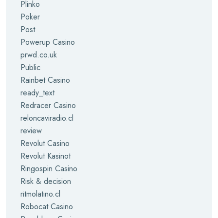
Plinko
Poker
Post
Powerup Casino
prwd.co.uk
Public
Rainbet Casino
ready_text
Redracer Casino
reloncaviradio.cl
review
Revolut Casino
Revolut Kasinot
Ringospin Casino
Risk & decision
ritmolatino.cl
Robocat Casino