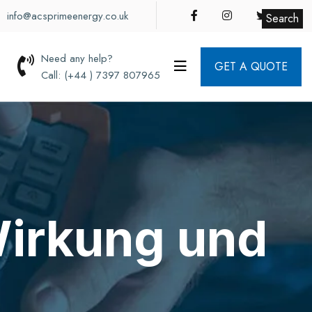
info@acsprimeenergy.co.uk
Search
Need any help?
GET A QUOTE
Call: (+44 ) 7397 807965
Wirkung und