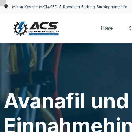
Milton Keynes MK145FD 5 Rowditch Furlong Buckinghamshire
Home
S
Avanafil und
Einnahmehi