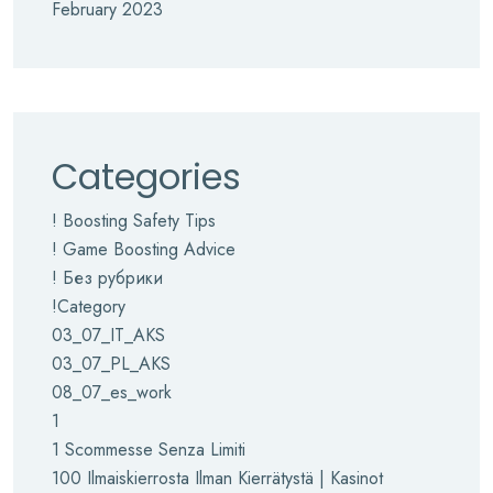
February 2023
Categories
! Boosting Safety Tips
! Game Boosting Advice
! Без рубрики
!Category
03_07_IT_AKS
03_07_PL_AKS
08_07_es_work
1
1 Scommesse Senza Limiti
100 Ilmaiskierrosta Ilman Kierrätystä | Kasinot