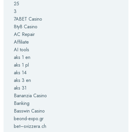
25
3
7ABET Casino
8ty8 Casino
AC Repair
Affiliate
AI tools
aks 1 en
aks 1 pl
aks 14
aks 3 en
aks 31
Bananzia Casino
Banking
Basswin Casino
beond-expo.gr
bet–svizzera.ch