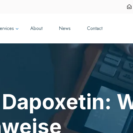
ervices
About
News
Contact
 Dapoxetin: 
nweise