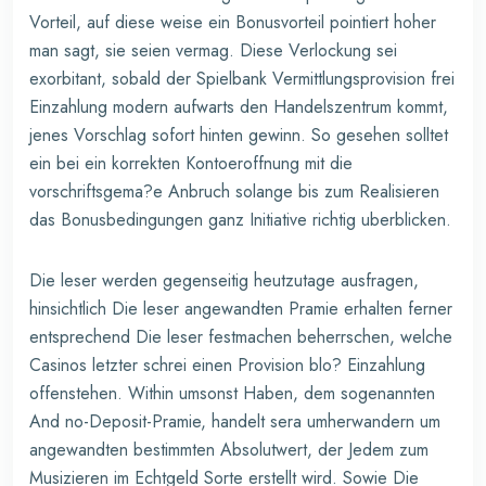
Vorteil, auf diese weise ein Bonusvorteil pointiert hoher
man sagt, sie seien vermag. Diese Verlockung sei
exorbitant, sobald der Spielbank Vermittlungsprovision frei
Einzahlung modern aufwarts den Handelszentrum kommt,
jenes Vorschlag sofort hinten gewinn. So gesehen solltet
ein bei ein korrekten Kontoeroffnung mit die
vorschriftsgema?e Anbruch solange bis zum Realisieren
das Bonusbedingungen ganz Initiative richtig uberblicken.
Die leser werden gegenseitig heutzutage ausfragen,
hinsichtlich Die leser angewandten Pramie erhalten ferner
entsprechend Die leser festmachen beherrschen, welche
Casinos letzter schrei einen Provision blo? Einzahlung
offenstehen. Within umsonst Haben, dem sogenannten
And no-Deposit-Pramie, handelt sera umherwandern um
angewandten bestimmten Absolutwert, der Jedem zum
Musizieren im Echtgeld Sorte erstellt wird. Sowie Die