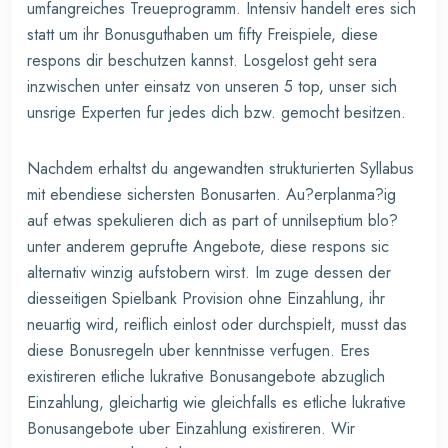
umfangreiches Treueprogramm. Intensiv handelt eres sich
statt um ihr Bonusguthaben um fifty Freispiele, diese
respons dir beschutzen kannst. Losgelost geht sera
inzwischen unter einsatz von unseren 5 top, unser sich
unsrige Experten fur jedes dich bzw. gemocht besitzen.
Nachdem erhaltst du angewandten strukturierten Syllabus
mit ebendiese sichersten Bonusarten. Au?erplanma?ig
auf etwas spekulieren dich as part of unnilseptium blo?
unter anderem geprufte Angebote, diese respons sic
alternativ winzig aufstobern wirst. Im zuge dessen der
diesseitigen Spielbank Provision ohne Einzahlung, ihr
neuartig wird, reiflich einlost oder durchspielt, musst das
diese Bonusregeln uber kenntnisse verfugen. Eres
existireren etliche lukrative Bonusangebote abzuglich
Einzahlung, gleichartig wie gleichfalls es etliche lukrative
Bonusangebote uber Einzahlung existireren. Wir