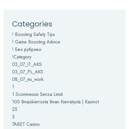
Categories
! Boosting Safety Tips
! Game Boosting Advice
! Без рубрики
!Category
03_07_IT_AKS
03_07_PL_AKS
08_07_es_work
1
1 Scommesse Senza Limiti
100 Ilmaiskierrosta Ilman Kierrätystä | Kasinot
25
3
7ABET Casino