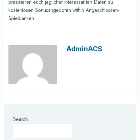
prazisieren euch jeglicher interessanten Daten zu
kostenlosen Bonusangeboten within Angeschlossen-
Spielbanken.
AdminACS
Search