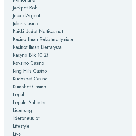
Jackpot Bob
Jeux d’Argent
Julius Casino
Kaikki Uudet Nettikasinot
Kasino Ilman Rekisteröitymistä
Kasinot Ilman Kierrätystä
Kasyno Blik 10 Zł
Keyzino Casino
King Hills Casino
Kudosbet Casino
Kumobet Casino
Legal
Legale Anbieter
Licensing
liderpneus.pt
Lifestyle
Live