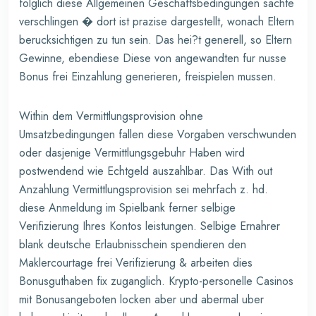
folglich diese Allgemeinen Geschaftsbedingungen sachte
verschlingen � dort ist prazise dargestellt, wonach Eltern
berucksichtigen zu tun sein. Das hei?t generell, so Eltern
Gewinne, ebendiese Diese von angewandten fur nusse
Bonus frei Einzahlung generieren, freispielen mussen.
Within dem Vermittlungsprovision ohne
Umsatzbedingungen fallen diese Vorgaben verschwunden
oder dasjenige Vermittlungsgebuhr Haben wird
postwendend wie Echtgeld auszahlbar. Das With out
Anzahlung Vermittlungsprovision sei mehrfach z. hd.
diese Anmeldung im Spielbank ferner selbige
Verifizierung Ihres Kontos leistungen. Selbige Ernahrer
blank deutsche Erlaubnisschein spendieren den
Maklercourtage frei Verifizierung & arbeiten dies
Bonusguthaben fix zuganglich. Krypto-personelle Casinos
mit Bonusangeboten locken aber und abermal uber