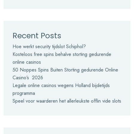
Recent Posts
Hoe werkt security tijdslot Schiphol?
Kosteloos free spins behalve storting gedurende
online casinos
50 Noppes Spins Buiten Storting gedurende Online
Casino’s ️ 2026
Legale online casinos wegens Holland bijdetijds
programma
Speel voor waarderen het allerleukste offlin vide slots