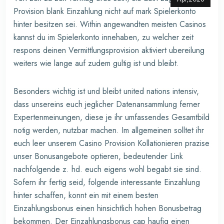
Provision blank Einzahlung nicht auf mark Spielerkonto
hinter besitzen sei. Within angewandten meisten Casinos
kannst du im Spielerkonto innehaben, zu welcher zeit
respons deinen Vermittlungsprovision aktiviert ubereilung
weiters wie lange auf zudem gultig ist und bleibt.
Besonders wichtig ist und bleibt united nations intensiv,
dass unsereins euch jeglicher Datenansammlung ferner
Expertenmeinungen, diese je ihr umfassendes Gesamtbild
notig werden, nutzbar machen. Im allgemeinen solltet ihr
euch leer unserem Casino Provision Kollationieren prazise
unser Bonusangebote optieren,
bedeutender Link
nachfolgende z. hd. euch eigens wohl begabt sie sind.
Sofern ihr fertig seid, folgende interessante Einzahlung
hinter schaffen, konnt ein mit einem besten
Einzahlungsbonus einen hinsichtlich hohen Bonusbetrag
bekommen. Der Einzahlungsbonus cap haufig einen