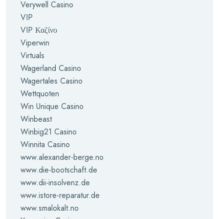
Verywell Casino
VIP
VIP Καζίνο
Viperwin
Virtuals
Wagerland Casino
Wagertales Casino
Wettquoten
Win Unique Casino
Winbeast
Winbig21 Casino
Winnita Casino
www.alexander-berge.no
www.die-bootschaft.de
www.dii-insolvenz.de
www.istore-reparatur.de
www.smalokalt.no