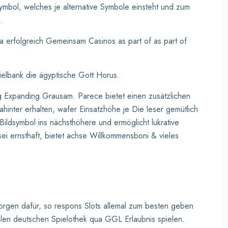
Symbol, welches je alternative Symbole einsteht und zum
.
ela erfolgreich Gemeinsam Casinos as part of as part of
elbank die ägyptische Gott Horus.
g
Expanding Grausam. Parece bietet einen zusätzlichen
hinter erhalten, wafer Einsatzhöhe je Die leser gemütlich
e Bildsymbol ins nächsthöhere und ermöglicht lukrative
i ernsthaft, bietet achse Willkommensboni & vieles
rgen dafür, so respons Slots allemal zum besten geben
galen deutschen Spielothek qua GGL Erlaubnis spielen.