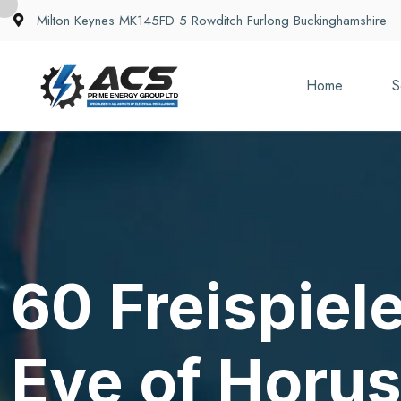
Milton Keynes MK145FD 5 Rowditch Furlong Buckinghamshire
Home
S
60 Freispiel
Eye of Horus