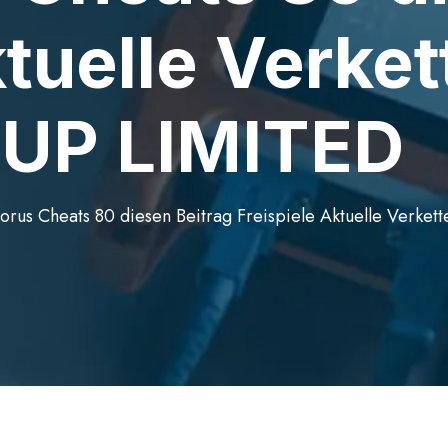
tuelle Verkett
UP LIMITED
orus Cheats 80 diesen Beitrag Freispiele Aktuelle Verke