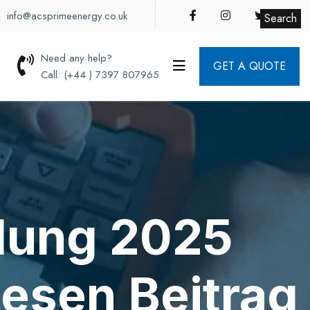
info@acsprimeenergy.co.uk
Search
Need any help?
GET A QUOTE
Call: (+44 ) 7397 807965
hlung 2025
iesen Beitrag