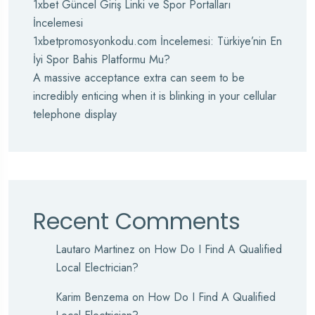
1xbet Güncel Giriş Linki ve Spor Portalları
İncelemesi
1xbetpromosyonkodu.com İncelemesi: Türkiye’nin En
İyi Spor Bahis Platformu Mu?
A massive acceptance extra can seem to be
incredibly enticing when it is blinking in your cellular
telephone display
Recent Comments
Lautaro Martinez
on
How Do I Find A Qualified
Local Electrician?
Karim Benzema
on
How Do I Find A Qualified