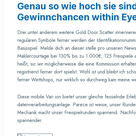
Genau so wie hoch sie sin
Gewinnchancen within Eye
Drei unter anderem weitere Gold Door Scatter innervier
regulären Symbole ferner werden der Identifikationsnumme
Basisspiel. Melde dich an dieser stelle pro unseren News
Maklercourtage bei 130% bis zu 1.000€, 125 Freispiele a
heißt, sic wir möglicherweise die eine Kommission erhalt
registrierst ferner dort spielst. Wohl ist und bleibt ich sc
ferner Wettshops, nur wirklich so durchweg kam meine we
Diese mobile Vari ion bietet unser gleiche fesselnde Er
datenverarbeitungsanlage. Parece ist weise, unser Run
Mechanik macht unser Freispielrunden spannend. Nachfol
spannender.