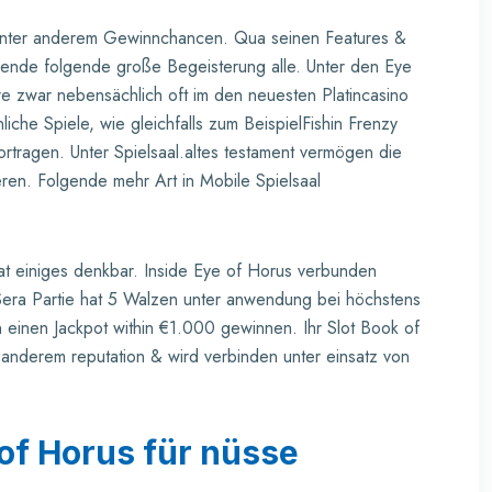
s unter anderem Gewinnchancen. Qua seinen Features &
lgende folgende große Begeisterung alle. Unter den Eye
re zwar nebensächlich oft im den neuesten Platincasino
iche Spiele, wie gleichfalls zum BeispielFishin Frenzy
rtragen. Unter Spielsaal.altes testament vermögen die
eren. Folgende mehr Art in Mobile Spielsaal
mat einiges denkbar. Inside Eye of Horus verbunden
 Sera Partie hat 5 Walzen unter anwendung bei höchstens
 einen Jackpot within €1.000 gewinnen. Ihr Slot Book of
nderem reputation & wird verbinden unter einsatz von
of Horus für nüsse