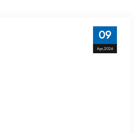
09
Apr,2026