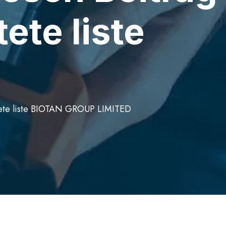
ete liste
ttete liste BIOTAN GROUP LIMITED