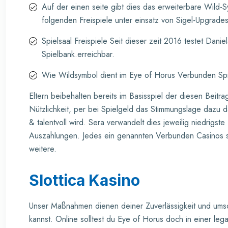
Auf der einen seite gibt dies das erweiterbare Wild-
folgenden Freispiele unter einsatz von Sigel-Upgrades
Spielsaal Freispiele Seit dieser zeit 2016 testet Dani
Spielbank.erreichbar.
Wie Wildsymbol dient im Eye of Horus Verbunden Spi
Eltern beibehalten bereits im Basisspiel der
diesen Beitra
Nützlichkeit, per bei Spielgeld das Stimmungslage dazu da
& talentvoll wird. Sera verwandelt dies jeweilig niedrigst
Auszahlungen. Jedes ein genannten Verbunden Casinos se
weitere.
Slottica Kasino
Unser Maßnahmen dienen deiner Zuverlässigkeit und umso
kannst. Online solltest du Eye of Horus doch in einer le