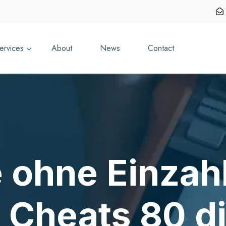
ervices
About
News
Contact
e ohne Einza
 Cheats 80 d