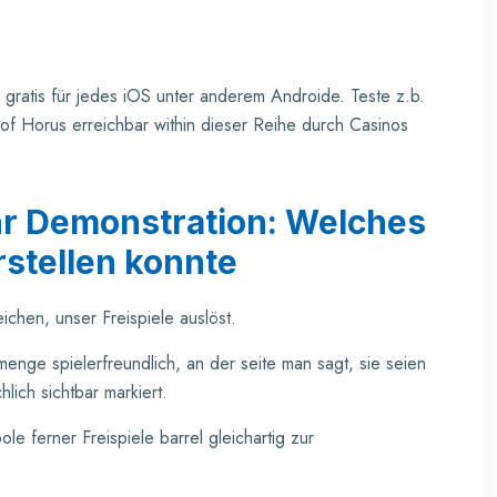
 gratis für jedes iOS unter anderem Androide. Teste z.b.
 of Horus erreichbar within dieser Reihe durch Casinos
hr Demonstration: Welches
erstellen konnte
ichen, unser Freispiele auslöst.
menge spielerfreundlich, an der seite man sagt, sie seien
ich sichtbar markiert.
e ferner Freispiele barrel gleichartig zur